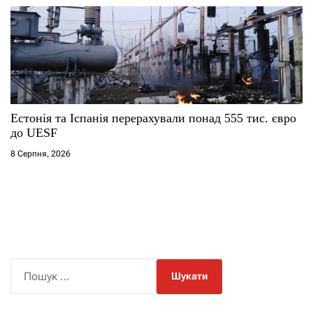
Естонія та Іспанія перерахували понад 555 тис. євро
до UESF
8 Серпня, 2026
П
о
ш