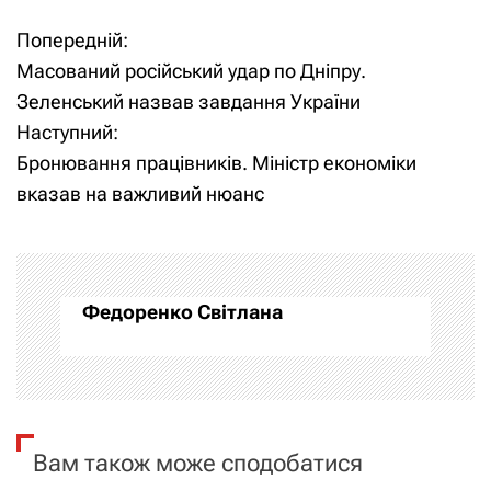
Попередній:
Н
Масований російський удар по Дніпру.
а
Зеленський назвав завдання України
Наступний:
в
Бронювання працівників. Міністр економіки
і
вказав на важливий нюанс
г
а
Федоренко Світлана
ц
і
я
Вам також може сподобатися
з