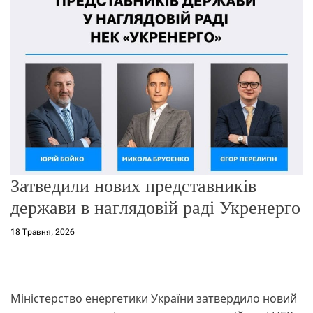
о
р
е
ж
и
м
у
Затведили нових представників
держави в наглядовій раді Укренерго
18 Травня, 2026
Міністерство енергетики України затвердило новий