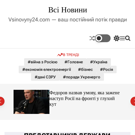
П
Всі Новини
е
р
Vsinovyny24.com — ваш постійний потік правди
е
й
т
П
М
П
и
е
е
о
д
р
н
ш
В ТРЕНДІ
е
ю
у
о
м
к
#війна з Росією
#Головне
#Україна
в
и
м
#економія електроенергії
#бізнес
#Росія
к
і
а
#дані СЗРУ
#поради Укренерго
ч
с
к
т
о
Федоров назвав умову, яка зажене
у
л
нів
наступ Росії на фронті у глухий
ь
кут
о
р
о
в
о
г