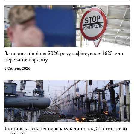
а
п
и
с
За перше півріччя 2026 року зафіксували 1623 млн
і
перетинів кордону
8 Серпня, 2026
в
Естонія та Іспанія перерахували понад 555 тис. євро