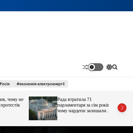
П
П
е
о
р
ш
Росія
#економія електроенергії
е
у
м
к
и
 чому не
Рада втратила 71
к
а
отестів
парламентаря за сім років:
ч
чому нардепи залишали
к
парламент
о
л
ь