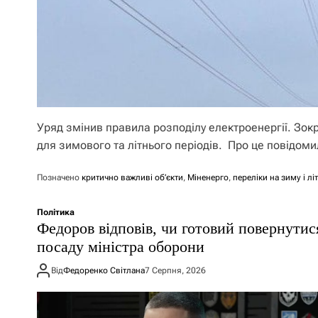
Уряд змінив правила розподілу електроенергії. Зо
для зимового та літнього періодів. Про це повідом
Позначено
критично важливі об’єкти
,
Міненерго
,
переліки на зиму і лі
Політика
Федоров відповів, чи готовий повернутис
посаду міністра оборони
Від
Федоренко Світлана
7 Серпня, 2026