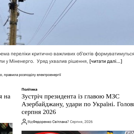
крема переліки критично важливих об’єктів формуватимутьс
или у Міненерго. Уряд ухвалив рішення,
[читати далі…]
то
,
правила розподілу електроенергії
Політика
я на
Зустріч президента із главою МЗС
Азербайджану, удари по Україні. Голов
серпня 2026
Від
Федоренко Світлана
7 Серпня, 2026