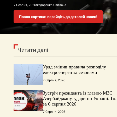
7 Серпня, 2026
7 Серпня, 2026
7 Серпня, 2026
7 Серпня, 2026
Федоренко Світлана
Федоренко Світлана
Федоренко Світлана
Федоренко Світлана
Повна картина: перейдіть до деталей новин!
Повна картина: перейдіть до деталей новин!
Повна картина: перейдіть до деталей новин!
Повна картина: перейдіть до деталей новин!
Читати далі
Уряд змінив правила розподілу
електроенергії за сезонами
7 Серпня, 2026
Зустріч президента із главою МЗС
Азербайджану, удари по Україні. Го
за 6 серпня 2026
7 Серпня, 2026