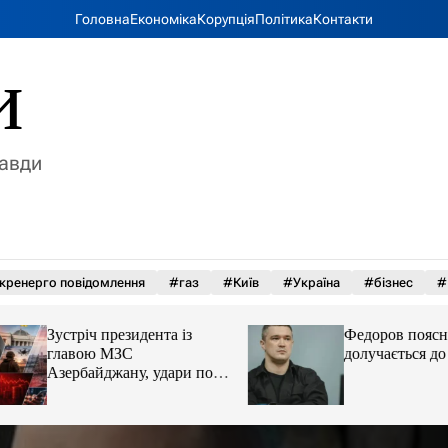
Головна
Економіка
Корупція
Політика
Контакти
и
равди
кренерго повідомлення
#газ
#Київ
#Україна
#бізнес
#
Зустріч президента із
Федоров пояснив,
главою МЗС
долучається до пр
Азербайджану, удари по
Україні. Головне за 6
серпня 2026