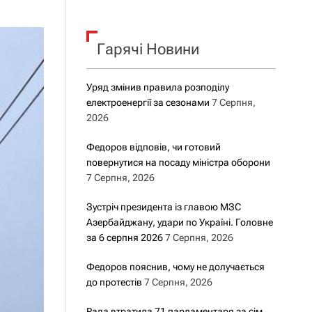
у
к
Гарячі Новини
:
Уряд змінив правила розподілу
електроенергії за сезонами
7 Серпня,
2026
Федоров відповів, чи готовий
повернутися на посаду міністра оборони
7 Серпня, 2026
Зустріч президента із главою МЗС
Азербайджану, удари по Україні. Головне
за 6 серпня 2026
7 Серпня, 2026
Федоров пояснив, чому не долучається
до протестів
7 Серпня, 2026
Рада втратила 71 парламентаря за сім