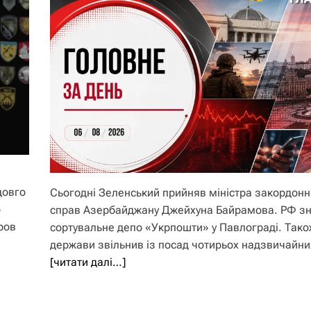
довго
Сьогодні Зеленський прийняв міністра закордонн
о
справ Азербайджану Джейхуна Байрамова. РФ з
ров
сортувальне депо «Укрпошти» у Павлограді. Тако
держави звільнив із посад чотирьох надзвичайних
[читати далі…]