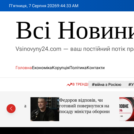
П
П’ятниця, 7 Серпня 2026
9
:
44
:
35
AM
е
р
Всі Новин
е
й
т
и
Vsinovyny24.com — ваш постійний потік п
д
о
в
Головна
Економіка
Корупція
Політика
Контакти
м
і
с
В ТРЕНДІ
#війна з Росією
#У
т
у
вила
Федоров відповів, чи
енергії за
готовий повернутися на
посаду міністра оборони