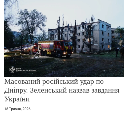
о
р
е
ж
и
м
у
Масований російський удар по
Дніпру. Зеленський назвав завдання
України
18 Травня, 2026