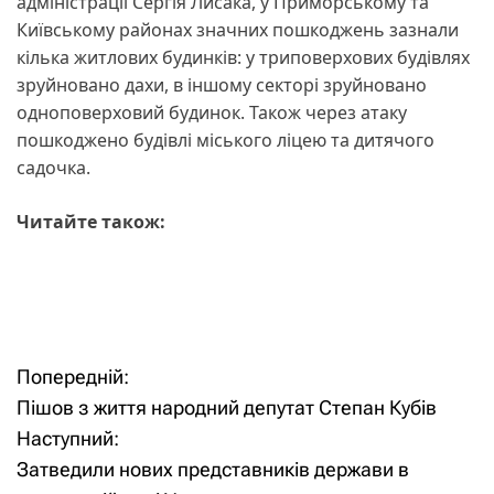
адміністрації Сергія Лисака, у Приморському та
Київському районах значних пошкоджень зазнали
кілька житлових будинків: у триповерхових будівлях
зруйновано дахи, в іншому секторі зруйновано
одноповерховий будинок. Також через атаку
пошкоджено будівлі міського ліцею та дитячого
садочка.
Читайте також:
Попередній:
Н
Пішов з життя народний депутат Степан Кубів
а
Наступний:
Затведили нових представників держави в
в