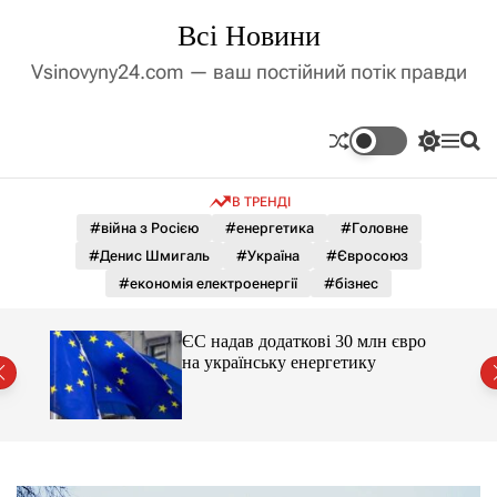
П
Всі Новини
е
р
Vsinovyny24.com — ваш постійний потік правди
е
й
т
П
М
П
и
е
е
о
д
р
н
ш
В ТРЕНДІ
е
ю
у
о
м
к
#війна з Росією
#енергетика
#Головне
в
и
м
#Денис Шмигаль
#Україна
#Євросоюз
к
і
а
#економія електроенергії
#бізнес
ч
с
к
т
о
ЄС надав додаткові 30 млн євро
у
л
на українську енергетику
ь
міст
о
р
о
в
о
г