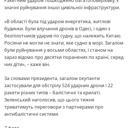
Ракетним ударом пошкоджено багатоповерхівку, є
значні руйнування іншої цивільної інфраструктури.
«В області була під ударом енергетика, житлові
будинки. Були влучання дронів в Одесі, і один з
безпілотників ударив по судну, що належить Китаю.
Росіяни не могли не знати, яке судно в морі. Загалом
були руйнування у восьми областях, і станом на
зараз відомо про десятки поранених по країні, серед
них діти», – каже він.
За словами президента, загалом окупанти
застосували для обстрілу 524 ударних дрони і 22
ракети різних типів – балістичні та крилаті.
Зеленський наголосив, що цього тижня
триватимуть переговори з партнерами про
антибалістичні системи.
7 фото