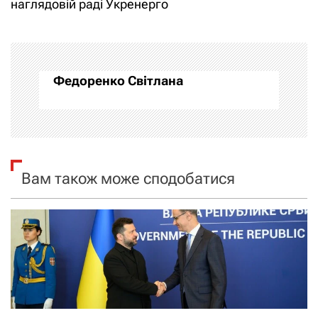
наглядовій раді Укренерго
і
г
а
Федоренко Світлана
ц
і
я
Вам також може сподобатися
з
а
п
и