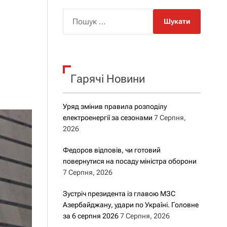
о
р
П
о
о
в
о
ш
г
у
о
р
к
е
Гарячі Новини
:
ж
и
м
у
Уряд змінив правила розподілу
електроенергії за сезонами
7 Серпня,
2026
Федоров відповів, чи готовий
повернутися на посаду міністра оборони
7 Серпня, 2026
Зустріч президента із главою МЗС
Азербайджану, удари по Україні. Головне
за 6 серпня 2026
7 Серпня, 2026