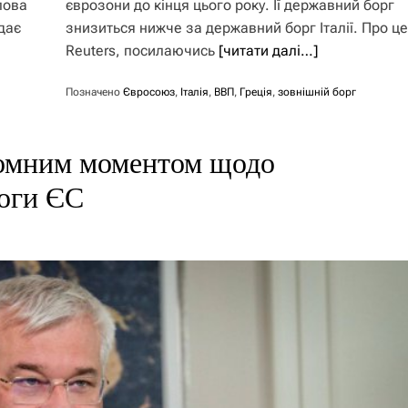
лова
єврозони до кінця цього року. Її державний борг
дає
знизиться нижче за державний борг Італії. Про ц
Reuters, посилаючись
[читати далі…]
Позначено
Євросоюз
,
Італія
,
ВВП
,
Греція
,
зовнішній борг
ломним моментом щодо
моги ЄС