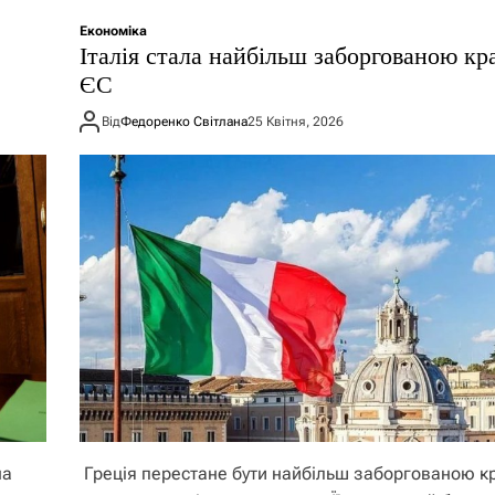
Економіка
Італія стала найбільш заборгованою кр
ЄС
Від
Федоренко Світлана
25 Квітня, 2026
на
Греція перестане бути найбільш заборгованою к