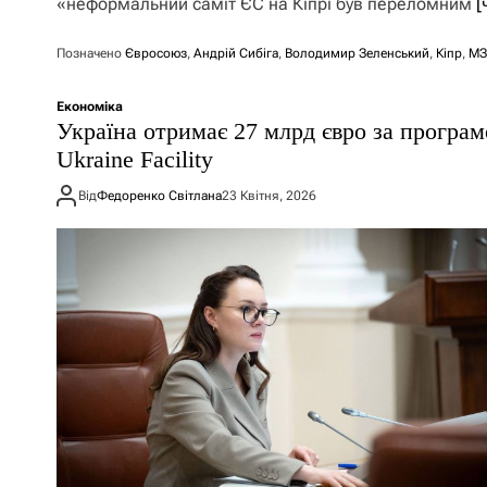
«неформальний саміт ЄС на Кіпрі був переломним
[
Позначено
Євросоюз
,
Андрій Сибіга
,
Володимир Зеленський
,
Кіпр
,
МЗ
Економіка
Україна отримає 27 млрд євро за програ
Ukraine Facility
Від
Федоренко Світлана
23 Квітня, 2026