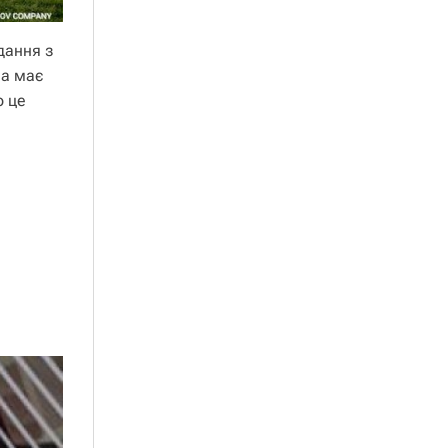
дання з
ла має
о це