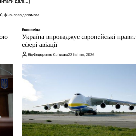
читати далі…]
С
,
фінансова допомога
Економіка
мою
Україна впроваджує європейські прави
сфері авіації
Від
Федоренко Світлана
22 Квітня, 2026