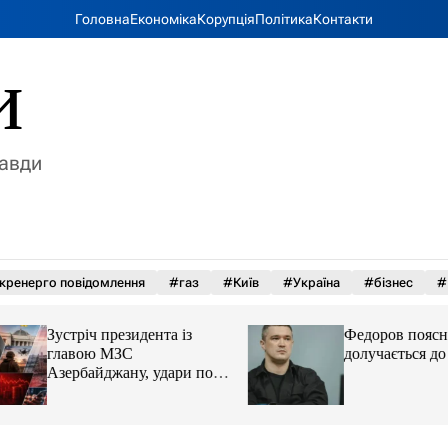
Головна
Економіка
Корупція
Політика
Контакти
и
равди
кренерго повідомлення
#газ
#Київ
#Україна
#бізнес
#
Зустріч президента із
Федоров пояснив,
главою МЗС
долучається до пр
Азербайджану, удари по
Україні. Головне за 6
серпня 2026