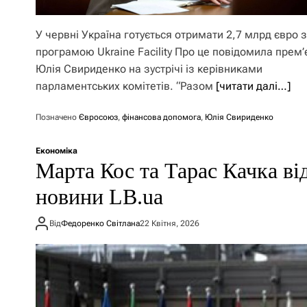
У червні Україна готується отримати 2,7 млрд євро 
програмою Ukraine Facility Про це повідомила прем’
Юлія Свириденко на зустрічі із керівниками
парламентських комітетів. “Разом
[читати далі…]
Позначено
Євросоюз
,
фінансова допомога
,
Юлія Свириденко
Економіка
Марта Кос та Тарас Качка ві
новини LB.ua
Від
Федоренко Світлана
22 Квітня, 2026