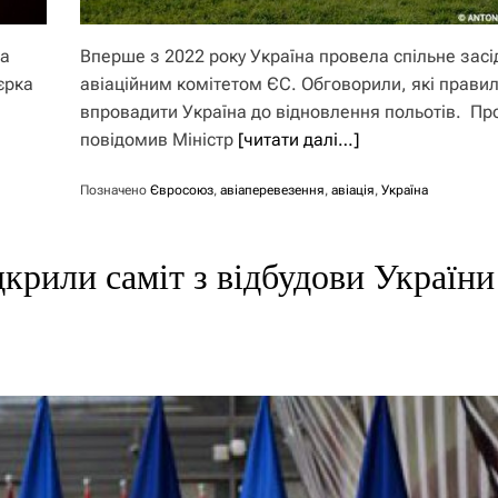
за
Вперше з 2022 року Україна провела спільне засі
єрка
авіаційним комітетом ЄС. Обговорили, які прави
впровадити Україна до відновлення польотів. Пр
повідомив Міністр
[читати далі…]
Позначено
Євросоюз
,
авіаперевезення
,
авіація
,
Україна
дкрили саміт з відбудови України