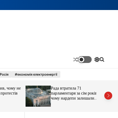
П
П
е
о
р
ш
Росія
#економія електроенергії
е
у
м
к
и
 чому не
Рада втратила 71
к
а
отестів
парламентаря за сім років:
ч
чому нардепи залишали
к
парламент
о
л
ь