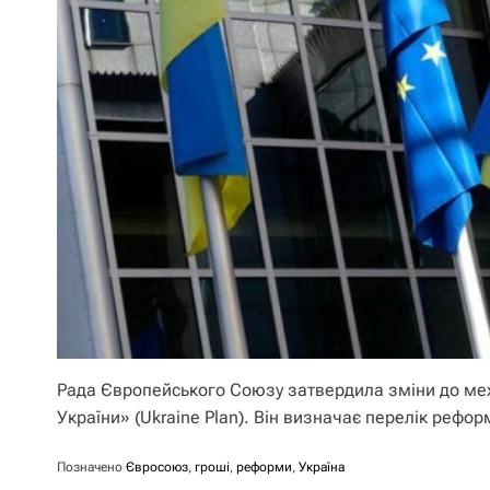
Рада Європейського Союзу затвердила зміни до меха
України» (Ukraine Plan). Він визначає перелік реф
Позначено
Євросоюз
,
гроші
,
реформи
,
Україна