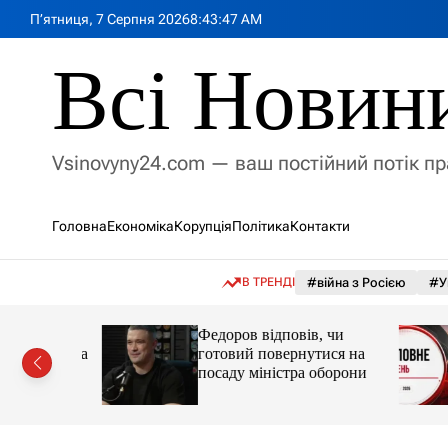
П
П’ятниця, 7 Серпня 2026
8
:
43
:
49
AM
е
р
Всі Новин
е
й
т
и
Vsinovyny24.com — ваш постійний потік п
д
о
в
Головна
Економіка
Корупція
Політика
Контакти
м
і
с
В ТРЕНДІ
#війна з Росією
#У
т
у
вила
Федоров відповів, чи
енергії за
готовий повернутися на
посаду міністра оборони