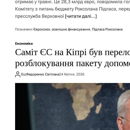
отримає у травні. Це 28,3 млрд євро, повідомила го
Комітету з питань бюджету Роксолана Підласа, пере
пресслужба Верховної
[читати далі…]
Позначено
Євросоюз
,
зовнішнє фінансування
,
Підласа Роксолана
Економіка
Саміт ЄС на Кіпрі був пере
розблокування пакету допо
Від
Федоренко Світлана
24 Квітня, 2026