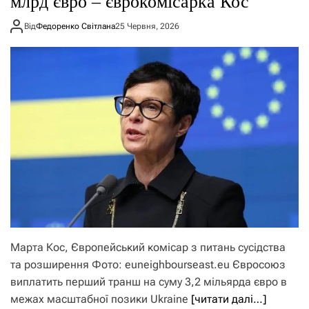
млрд євро – єврокомісарка Кос
Від
Федоренко Світлана
25 Червня, 2026
Марта Кос, Європейський комісар з питань сусідства
та розширення Фото: euneighbourseast.eu Євросоюз
виплатить перший транш на суму 3,2 мільярда євро в
межах масштабної позики Ukraine
[читати далі…]