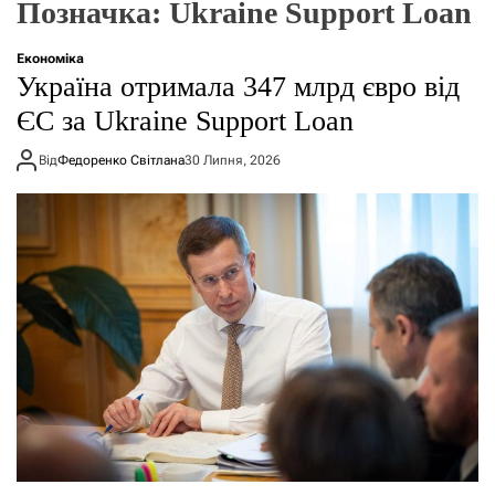
Позначка:
Ukraine Support Loan
о
р
е
Економіка
ж
Україна отримала 347 млрд євро від
и
м
ЄС за Ukraine Support Loan
у
Від
Федоренко Світлана
30 Липня, 2026