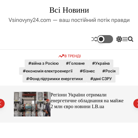
П
Всі Новини
е
р
Vsinovyny24.com — ваш постійний потік правди
е
й
т
П
М
П
и
е
е
о
д
р
н
ш
В ТРЕНДІ
е
ю
у
о
м
к
#війна з Росією
#Головне
#Україна
в
и
м
#економія електроенергії
#бізнес
#Росія
к
і
а
#Фонд підтримки енергетики
#дані СЗРУ
ч
с
к
т
о
Регіони України отримали
у
л
є
енергетичне обладнання на майже
ь
2 млн євро новини LB.ua
о
р
о
в
о
г