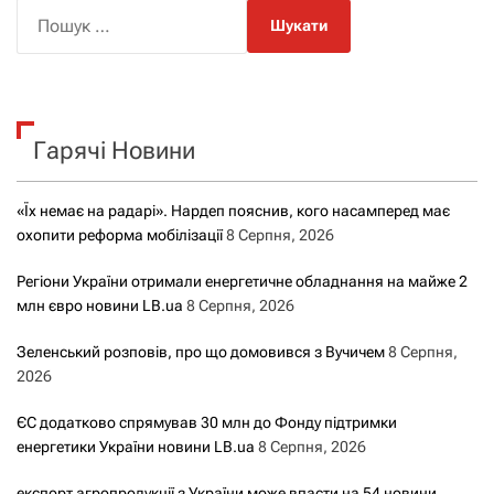
П
о
ш
у
к
Гарячі Новини
:
«Їх немає на радарі». Нардеп пояснив, кого насамперед має
охопити реформа мобілізації
8 Серпня, 2026
Регіони України отримали енергетичне обладнання на майже 2
млн євро новини LB.ua
8 Серпня, 2026
Зеленський розповів, про що домовився з Вучичем
8 Серпня,
2026
ЄС додатково спрямував 30 млн до Фонду підтримки
енергетики України новини LB.ua
8 Серпня, 2026
експорт агропродукції з України може впасти на 54 новини