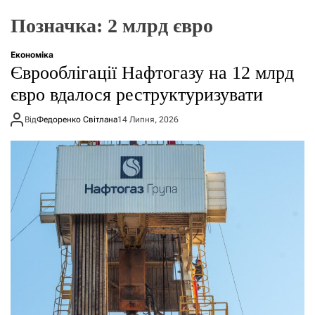
о
р
Позначка:
2 млрд євро
е
ж
и
Економіка
м
Єврооблігації Нафтогазу на 12 млрд
у
євро вдалося реструктуризувати
Від
Федоренко Світлана
14 Липня, 2026