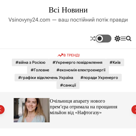
П
Всі Новини
е
р
Vsinovyny24.com — ваш постійний потік правди
е
й
т
П
М
П
и
е
е
о
д
р
н
ш
В ТРЕНДІ
е
ю
у
о
м
к
#війна з Росією
#Укренерго повідомлення
#Київ
в
и
м
#Головне
#економія електроенергії
к
і
а
#графіки відключень Україна
#поради Укренерго
ч
с
#санкції
к
т
о
у
л
 нові
Очільниця апарату нового
ь
апив
прем’єра отримала на прощання
о
мільйон від «Нафтогазу»
р
о
в
о
г