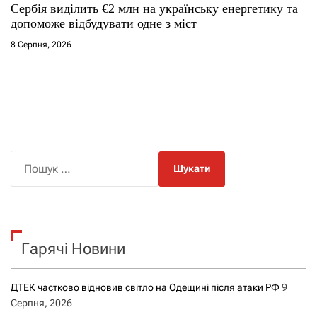
Сербія виділить €2 млн на українську енергетику та
допоможе відбудувати одне з міст
8 Серпня, 2026
П
о
ш
у
к
Гарячі Новини
:
ДТЕК частково відновив світло на Одещині після атаки РФ
9
Серпня, 2026