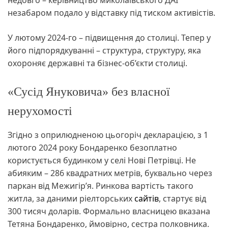
недовго – керівництво миколаївського ДАІ
незабаром подало у відставку під тиском активістів.
У лютому 2024-го – підвищення до столиці. Тепер у
його підпорядкуванні – структура, структуру, яка
охороняє державні та бізнес-об’єкти столиці.
«Сусід Януковича» без власної
нерухомості
Згідно з оприлюдненою цьогоріч декларацією, з 1
лютого 2024 року Бондаренко безоплатно
користується будинком у селі Нові Петрівці. Не
абияким – 286 квадратних метрів, буквально через
паркан від Межигір’я. Ринкова вартість такого
житла, за даними ріелторських
сайтів
, стартує від
300 тисяч доларів. Формально власницею вказана
Тетяна Бондаренко, ймовірно, сестра полковника.