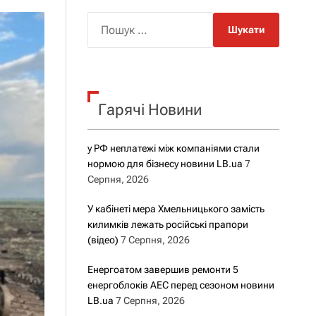
о
р
П
о
о
в
о
ш
г
у
о
р
к
е
Гарячі Новини
:
ж
и
м
у
у РФ неплатежі між компаніями стали
нормою для бізнесу новини LB.ua
7
Серпня, 2026
У кабінеті мера Хмельницького замість
килимків лежать російські прапори
(відео)
7 Серпня, 2026
Енергоатом завершив ремонти 5
енергоблоків АЕС перед сезоном новини
LB.ua
7 Серпня, 2026