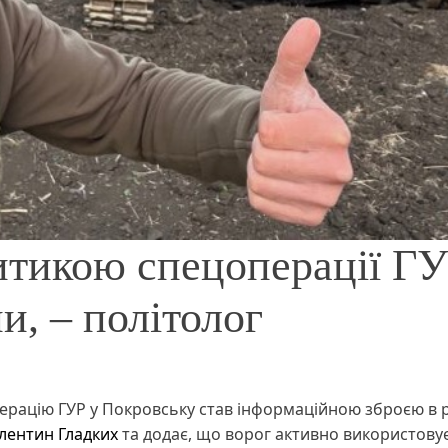
итикою спецоперації Г
и, – політолог
ерацію ГУР у Покровську став інформаційною зброєю в 
лентин Гладких
та додає, що ворог активно використову