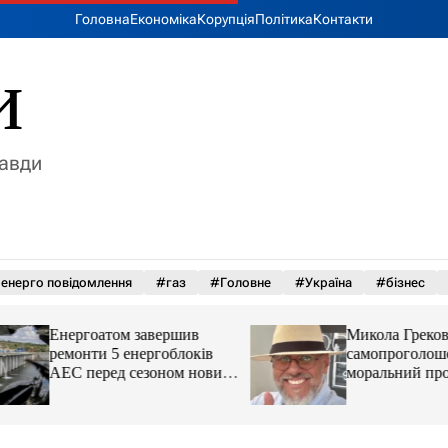
Головна
Економіка
Корупція
Політика
Контакти
и
равди
енерго повідомлення
#газ
#Головне
#Україна
#бізнес
Енергоатом завершив
Микола Греков:
ремонти 5 енергоблоків
самопроголошен
АЕС перед сезоном новини
моральний прокур
LB.ua
незавершеною вл
справою