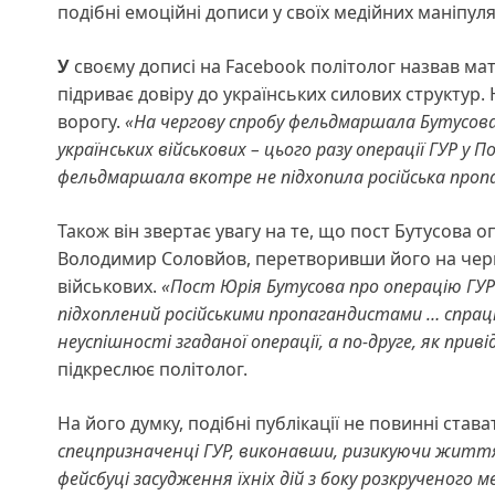
подібні емоційні дописи у своїх медійних маніпуля
У
своєму дописі на Facebook політолог назвав ма
підриває довіру до українських силових структур. 
ворогу.
«На чергову спробу фельдмаршала Бутусова 
українських військових – цього разу операції ГУР у
фельдмаршала вкотре не підхопила російська пропа
Також він звертає увагу на те, що пост Бутусова 
Володимир Соловйов, перетворивши його на черг
військових.
«Пост Юрія Бутусова про операцію ГУР
підхоплений російськими пропагандистами … спра
неуспішності згаданої операції, а по-друге, як прив
підкреслює політолог.
На його думку, подібні публікації не повинні ста
спецпризначенці ГУР, виконавши, ризикуючи життя
фейсбуці засудження їхніх дій з боку розкрученого 