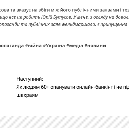
сова та вказує на збіги між його публічними заявами і т
що все це робить Юрій Бутусов. У мене, з огляду на довол
 пропаганди та публічних заяв фельдмаршала, є припущення
ропаганда #війна #Україна #медіа #новини
Наступний:
Як людям 60+ опанувати онлайн-банкінг і не п
шахраям