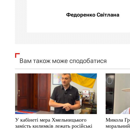
г
а
Федоренко Світлана
ц
і
я
Вам також може сподобатися
з
а
п
и
с
У кабінеті мера Хмельницького
Микола Гр
і
замість килимків лежать російські
моральний