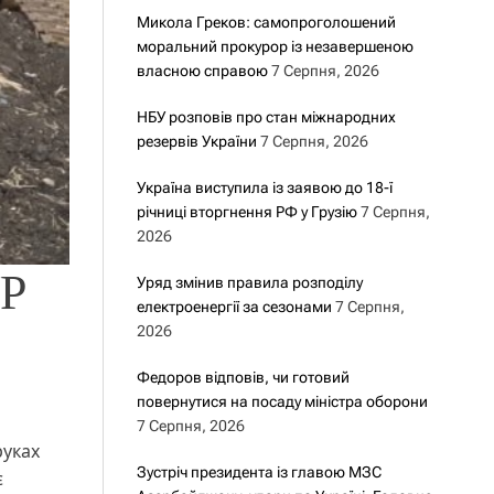
Микола Греков: самопроголошений
моральний прокурор із незавершеною
власною справою
7 Серпня, 2026
НБУ розповів про стан міжнародних
резервів України
7 Серпня, 2026
Україна виступила із заявою до 18-ї
річниці вторгнення РФ у Грузію
7 Серпня,
2026
УР
Уряд змінив правила розподілу
електроенергії за сезонами
7 Серпня,
2026
Федоров відповів, чи готовий
повернутися на посаду міністра оборони
7 Серпня, 2026
руках
Зустріч президента із главою МЗС
є