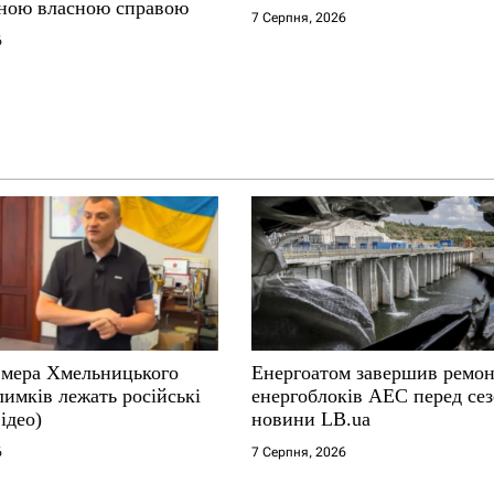
ною власною справою
7 Серпня, 2026
6
і мера Хмельницького
Енергоатом завершив ремон
лимків лежать російські
енергоблоків АЕС перед се
ідео)
новини LB.ua
6
7 Серпня, 2026