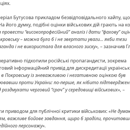
ціях.
теріал Бутусова прикладом безвідповідального хайпу, що
На його думку, подібні оцінки військових дій грають на к
провести “високопрофесійний” аналіз і дати “фахову” оцін
 Покровську – можна було б і не звертати уваги… якби тези
ганда і не використала для власного зиску»,
– зазначив Г
оперативно підхопили російські пропагандисти, зокрема
овий інформаційний привід для дискредитації українськ
 в Покровську із зневажливою і негативною оцінкою був
цювавши проти України: по-перше, як нібито підтвердже
ід роздмухати черговий “срач” у середовищі військових»,
–
вати приводом для публічної критики військових:
«Не дума
м, важливе бойове завдання, щиро б зраділи, прочитавш
медійного персонажу».