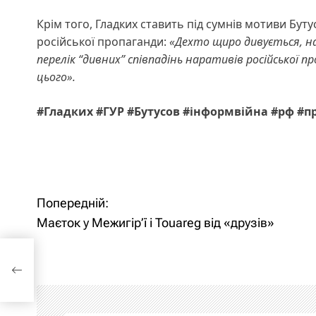
Крім того, Гладких ставить під сумнів мотиви Буту
російської пропаганди:
«Дехто щиро дивується, на
перелік “дивних” співпадінь наративів російської
цього».
#Гладких #ГУР #Бутусов #інформвійна #рф #п
Н
Попередній:
Маєток у Межигір’ї і Touareg від «друзів»
а
в
д
і