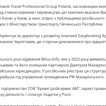
анія Travel Professional Group Poland, засновницею якої
 співзасновників і керівництва цієї компанії вказано Ва
знес у Києві, а нині, згідно з публікаціями російського
ює з Міністерством транспорту Чеченської Республіки.
, Паренчук як директор з розвитку компанії Easybooking б
Рамзаном Черхіговим, де сторони домовлялися про відкри
ського розслідування Bihus.Info, яке у 2023 році виявило
манцевим та його колишнім партнером Дмитром Махарінс
сійською юрисдикцією. У російських реєстрах ця структур
перейшла під управління громадянина РФ Махарінського.
 підприємство ТОВ “Кримстройсервис АМ”, зареєстрован
у діяльність і сплачує податки у Росії.