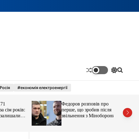
П
П
е
о
р
ш
Росія
#економія електроенергії
е
у
м
к
и
Федоров розповів про
к
а
ім років:
перше, що зробив після
ч
лишали
звільнення з Міноборони
к
о
л
ь