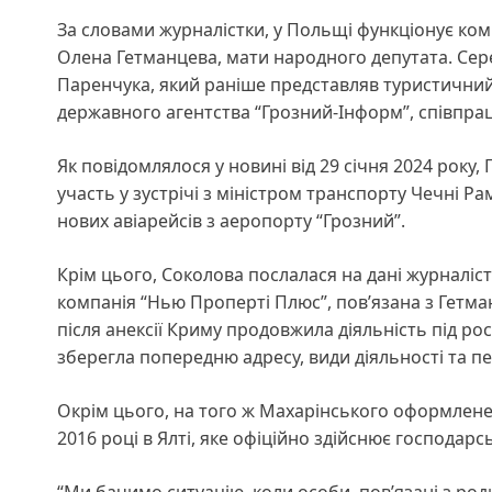
За словами журналістки, у Польщі функціонує комп
Олена Гетманцева, мати народного депутата. Серед
Паренчука, який раніше представляв туристичний бі
державного агентства “Грозний-Інформ”, співпрац
Як повідомлялося у новині від 29 січня 2024 року
участь у зустрічі з міністром транспорту Чечні 
нових авіарейсів з аеропорту “Грозний”.
Крім цього, Соколова послалася на дані журналіст
компанія “Нью Проперті Плюс”, пов’язана з Гет
після анексії Криму продовжила діяльність під ро
зберегла попередню адресу, види діяльності та 
Окрім цього, на того ж Махарінського оформлене
2016 році в Ялті, яке офіційно здійснює господарськ