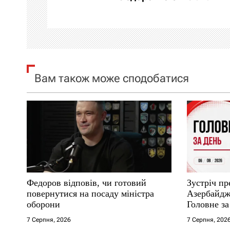
ц
і
я
Вам також може сподобатися
з
а
п
и
с
Федоров відповів, чи готовий
Зустріч пр
і
повернутися на посаду міністра
Азербайджа
оборони
Головне за
в
7 Серпня, 2026
7 Серпня, 202