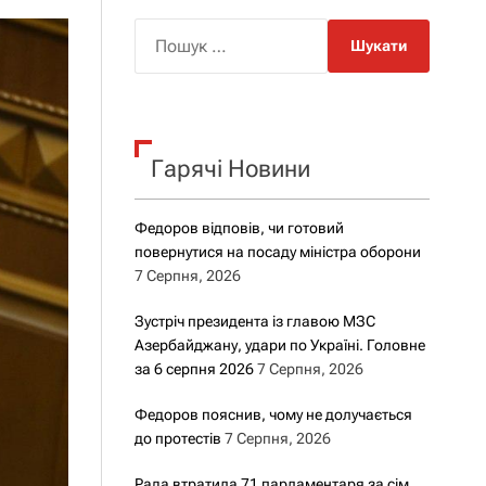
о
р
П
о
о
в
о
ш
г
у
о
р
к
е
Гарячі Новини
:
ж
и
м
у
Федоров відповів, чи готовий
повернутися на посаду міністра оборони
7 Серпня, 2026
Зустріч президента із главою МЗС
Азербайджану, удари по Україні. Головне
за 6 серпня 2026
7 Серпня, 2026
Федоров пояснив, чому не долучається
до протестів
7 Серпня, 2026
Рада втратила 71 парламентаря за сім