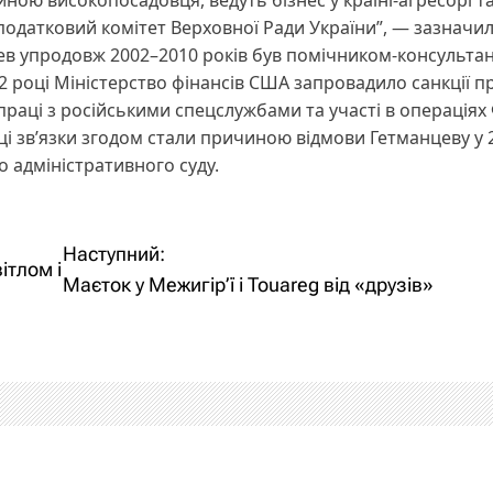
иною високопосадовця, ведуть бізнес у країні-агресорі т
 податковий комітет Верховної Ради України”, — зазначи
ев упродовж 2002–2010 років був помічником-консульта
 році Міністерство фінансів США запровадило санкції п
раці з російськими спецслужбами та участі в операціях
ці зв’язки згодом стали причиною відмови Гетманцеву у 
го адміністративного суду.
Наступний:
ітлом і
Маєток у Межигір’ї і Touareg від «друзів»