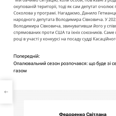
“Ми бачимо ситуацію, коли особи, пов’язані з род
окупованій території, тоді як сам депутат очолює
Соколова у програмі. Нагадаємо, Данило Гетманц
народного депутата Володимира Сівковича. У 2022
Володимира Сівковича, звинувативши його у співп
спрямованих проти США та їхніх союзників. Саме 
році в участі у конкурсі на посаду судді Касаційно
Попередній:
Н
Опалювальний сезон розпочався: що буде зі св
а
газом
в
:
і
г
а
Федоренко Світлана