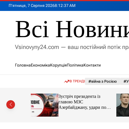
П
П’ятниця, 7 Серпня 2026
8
:
12
:
39
AM
е
р
Всі Новин
е
й
т
и
Vsinovyny24.com — ваш постійний потік п
д
о
в
Головна
Економіка
Корупція
Політика
Контакти
м
і
с
В ТРЕНДІ
#війна з Росією
#У
т
у
, чи
Зустріч президента із
тися на
главою МЗС
оборони
Азербайджану, удари по
Україні. Головне за 6
серпня 2026