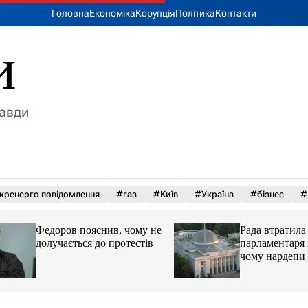
Головна
Економіка
Корупція
Політика
Контакти
и
равди
кренерго повідомлення
#газ
#Київ
#Україна
#бізнес
#
Федоров пояснив, чому не
Рада втратила 71
долучається до протестів
парламентаря за с
чому нардепи за
парламент