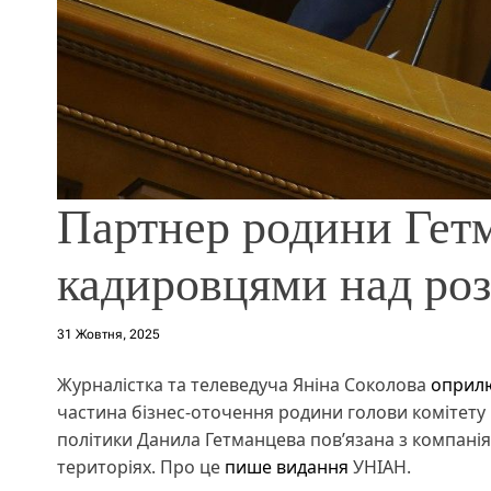
Партнер родини Гет
кадировцями над роз
31 Жовтня, 2025
Журналістка та телеведуча Яніна Соколова
оприл
частина бізнес-оточення родини голови комітету 
політики Данила Гетманцева пов’язана з компанія
територіях. Про це
пише видання
УНІАН.