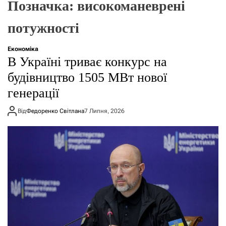
Позначка:
високоманеврені
о
р
е
потужності
ж
и
м
Економіка
у
В Україні триває конкурс на
будівництво 1505 МВт нової
генерації
Від
Федоренко Світлана
7 Липня, 2026