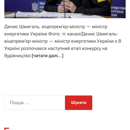
Денис Шмигаль, віцепрем’єр-міністр — міністр
енергетики України Фото: тг канал/Денис Шмигаль-
віцепрем’єр-міністр — міністр енергетики України є В
Україні розпочався наступний етап конкурсу на
будівництво
[читати далі…]
П
о
ш
у
к