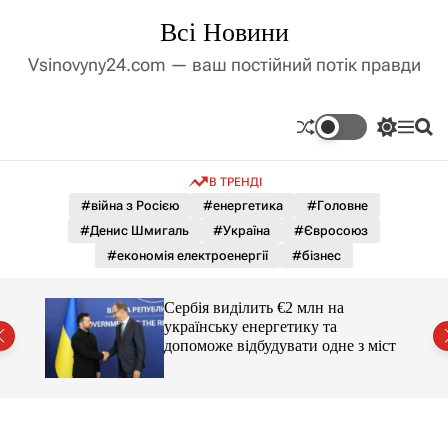
П
Всі Новини
е
р
Vsinovyny24.com — ваш постійний потік правди
е
й
т
П
М
П
и
е
е
о
д
р
н
ш
В ТРЕНДІ
е
ю
у
о
м
к
#війна з Росією
#енергетика
#Головне
в
и
м
#Денис Шмигаль
#Україна
#Євросоюз
к
і
а
#економія електроенергії
#бізнес
ч
с
к
т
о
гучні
Сербія виділить €2 млн на
у
л
українську енергетику та
ь
допоможе відбудувати одне з міст
о
р
о
в
о
г