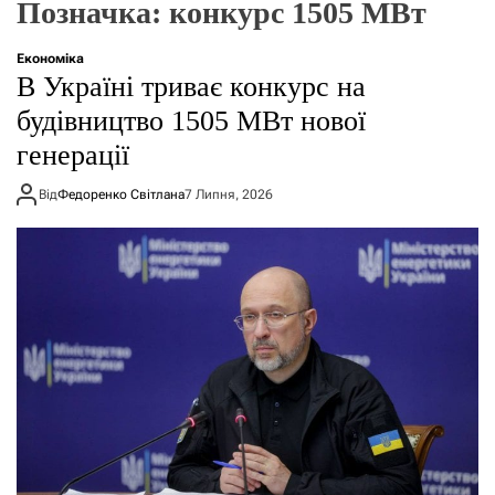
Позначка:
конкурс 1505 МВт
о
р
е
Економіка
ж
В Україні триває конкурс на
и
м
будівництво 1505 МВт нової
у
генерації
Від
Федоренко Світлана
7 Липня, 2026