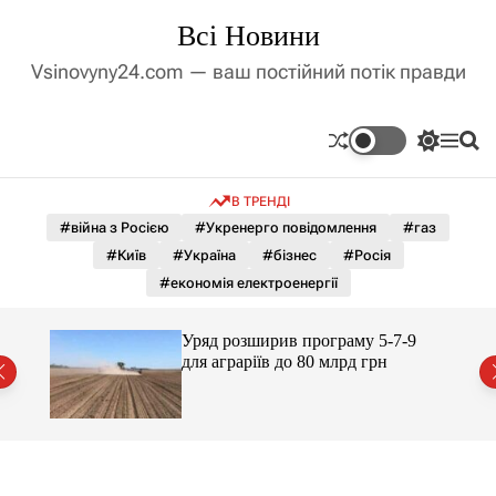
П
Всі Новини
е
р
Vsinovyny24.com — ваш постійний потік правди
е
й
т
П
М
П
и
е
е
о
д
р
н
ш
В ТРЕНДІ
е
ю
у
о
м
к
#війна з Росією
#Укренерго повідомлення
#газ
в
и
м
#Київ
#Україна
#бізнес
#Росія
к
і
а
#економія електроенергії
ч
с
к
т
о
Уряд розширив програму 5-7-9
у
л
Раді:
для аграріїв до 80 млрд грн
ь
о
р
о
в
о
г