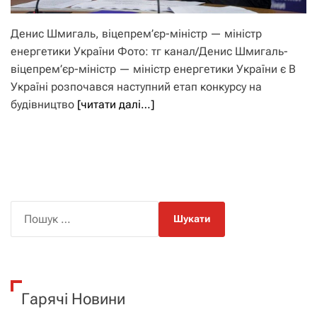
Денис Шмигаль, віцепрем’єр-міністр — міністр
енергетики України Фото: тг канал/Денис Шмигаль-
віцепрем’єр-міністр — міністр енергетики України є В
Україні розпочався наступний етап конкурсу на
будівництво
[читати далі…]
П
о
ш
у
к
Гарячі Новини
: