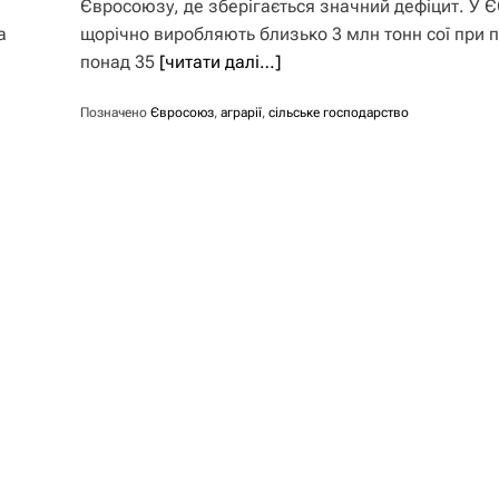
Євросоюзу, де зберігається значний дефіцит. У 
а
щорічно виробляють близько 3 млн тонн сої при п
понад 35
[читати далі…]
Позначено
Євросоюз
,
аграрії
,
сільське господарство