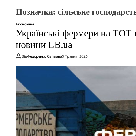
Позначка:
сільське господарст
Економіка
Українські фермери на ТОТ 
новини LB.ua
Від
Федоренко Світлана
3 Травня, 2026