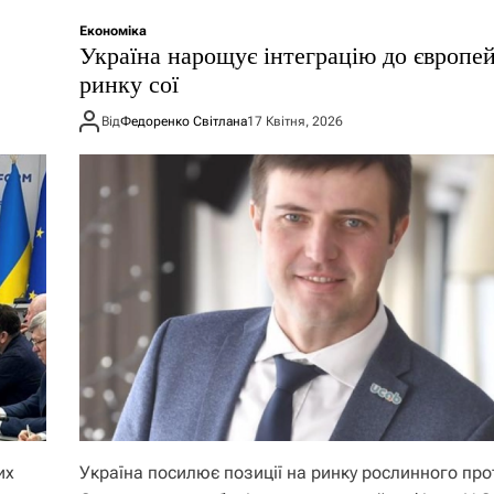
Економіка
Україна нарощує інтеграцію до європе
ринку сої
Від
Федоренко Світлана
17 Квітня, 2026
их
Україна посилює позиції на ринку рослинного про