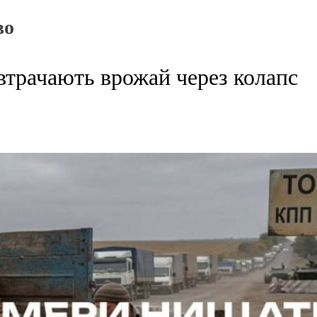
во
втрачають врожай через колапс