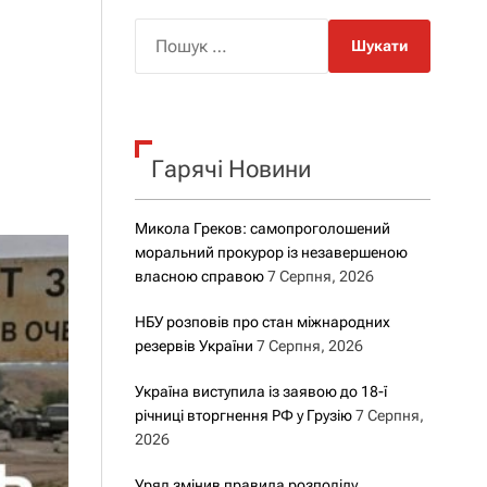
о
р
П
о
о
в
о
ш
г
у
о
р
к
е
Гарячі Новини
:
ж
и
м
у
Микола Греков: самопроголошений
моральний прокурор із незавершеною
власною справою
7 Серпня, 2026
НБУ розповів про стан міжнародних
резервів України
7 Серпня, 2026
Україна виступила із заявою до 18-ї
річниці вторгнення РФ у Грузію
7 Серпня,
2026
Уряд змінив правила розподілу