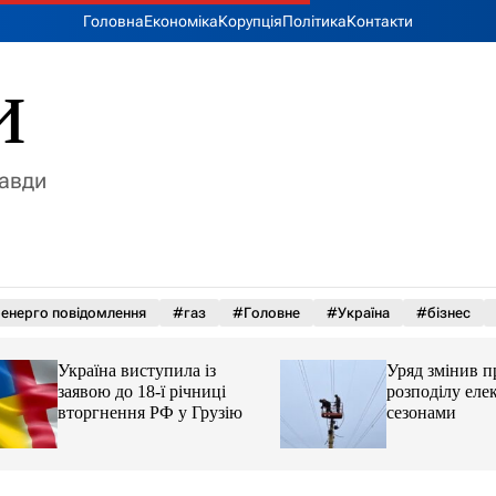
Головна
Економіка
Корупція
Політика
Контакти
и
равди
енерго повідомлення
#газ
#Головне
#Україна
#бізнес
Україна виступила із
Уряд змінив прав
заявою до 18-ї річниці
розподілу електро
вторгнення РФ у Грузію
сезонами