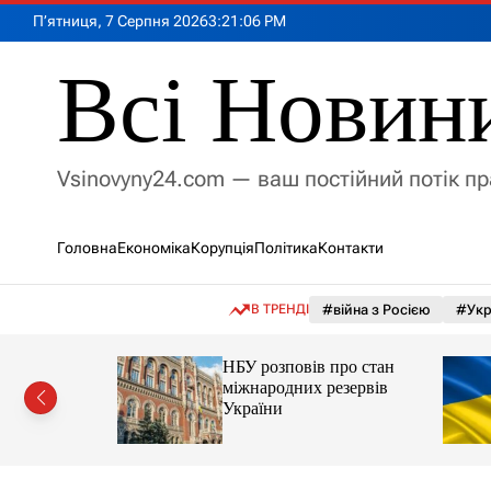
П
П’ятниця, 7 Серпня 2026
3
:
21
:
08
PM
е
р
Всі Новин
е
й
т
и
Vsinovyny24.com — ваш постійний потік п
д
о
в
Головна
Економіка
Корупція
Політика
Контакти
м
і
с
В ТРЕНДІ
#війна з Росією
#Укр
т
у
НБУ розповів про стан
ий
міжнародних резервів
рор із
України
ласною