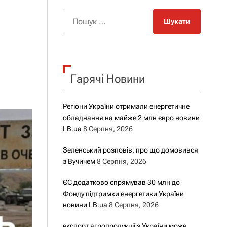
о
р
П
о
о
в
о
ш
г
у
о
р
к
е
Гарячі Новини
:
ж
и
м
у
Регіони України отримали енергетичне
обладнання на майже 2 млн євро новини
LB.ua
8 Серпня, 2026
Зеленський розповів, про що домовився
з Вучичем
8 Серпня, 2026
ЄС додатково спрямував 30 млн до
Фонду підтримки енергетики України
новини LB.ua
8 Серпня, 2026
експорт агропродукції з України може