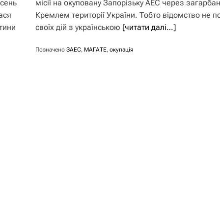
есень
місії на окуповану Запорізьку АЕС через загарбан
ася
Кремлем території України. Тобто відомство не п
тини
своїх дій з українською
[читати далі…]
Позначено
ЗАЕС
,
МАГАТЕ
,
окупація