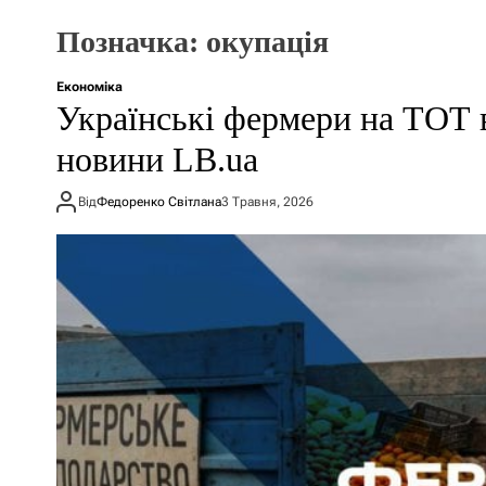
Позначка:
окупація
Економіка
Українські фермери на ТОТ 
новини LB.ua
Від
Федоренко Світлана
3 Травня, 2026