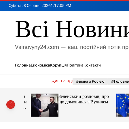
П
Субота, 8 Серпня 2026
1
:
17
:
07
PM
е
р
Всі Новин
е
й
т
и
Vsinovyny24.com — ваш постійний потік п
д
о
в
Головна
Економіка
Корупція
Політика
Контакти
м
і
с
В ТРЕНДІ
#війна з Росією
#Головне
т
у
 отримали
Зеленський розповів, про
аднання на
що домовився з Вучичем
о новини