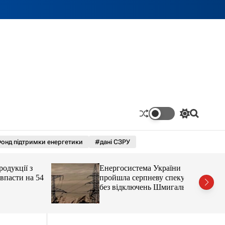
П
П
е
о
р
ш
онд підтримки енергетики
#дані СЗРУ
е
у
м
к
и
кції з
Енергосистема України
к
а
сти на 54
пройшла серпневу спеку
ч
без відключень Шмигаль
к
новини LB.ua
о
л
ь