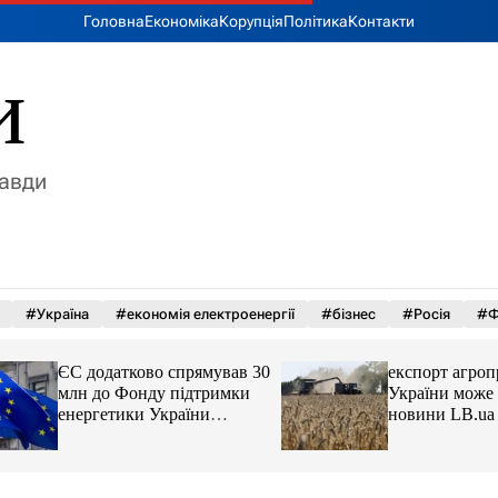
Головна
Економіка
Корупція
Політика
Контакти
и
равди
#Україна
#економія електроенергії
#бізнес
#Росія
#Ф
ЄС додатково спрямував 30
експорт агропроду
млн до Фонду підтримки
України може впа
енергетики України
новини LB.ua
новини LB.ua