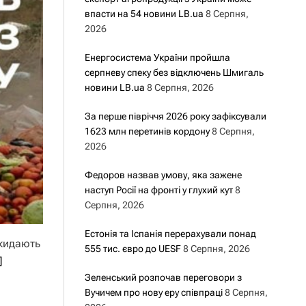
впасти на 54 новини LB.ua
8 Серпня,
2026
Енергосистема України пройшла
серпневу спеку без відключень Шмигаль
новини LB.ua
8 Серпня, 2026
За перше півріччя 2026 року зафіксували
1623 млн перетинів кордону
8 Серпня,
2026
Федоров назвав умову, яка зажене
наступ Росії на фронті у глухий кут
8
Серпня, 2026
Естонія та Іспанія перерахували понад
икидають
555 тис. євро до UESF
8 Серпня, 2026
]
Зеленський розпочав переговори з
Вучичем про нову еру співпраці
8 Серпня,