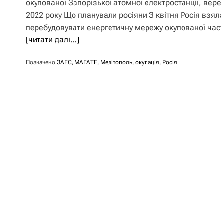
окупованої Запорізької атомної електростанції, вер
2022 року Що планували росіяни З квітня Росія взял
перебудовувати енергетичну мережу окупованої час
[читати далі…]
Позначено
ЗАЕС
,
МАГАТЕ
,
Мелітополь
,
окупація
,
Росія