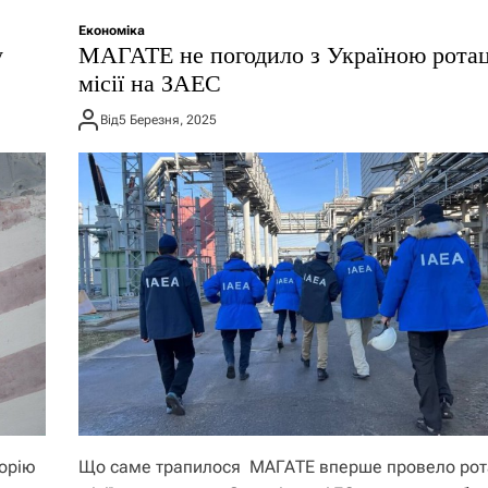
Економіка
у
МАГАТЕ не погодило з Україною рота
місії на ЗАЕС
Від
5 Березня, 2025
торію
Що саме трапилося МАГАТЕ вперше провело рот