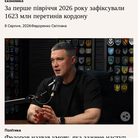
Економіка
За перше півріччя 2026 року зафіксували
1623 млн перетинів кордону
8 Серпня, 2026
Федоренко Світлана
Політика
Федоров назвав умову, яка зажене наступ