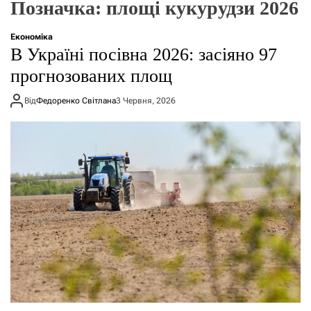
Позначка:
площі кукурудзи 2026
о
р
е
Економіка
ж
В Україні посівна 2026: засіяно 97
и
м
прогнозованих площ
у
Від
Федоренко Світлана
3 Червня, 2026