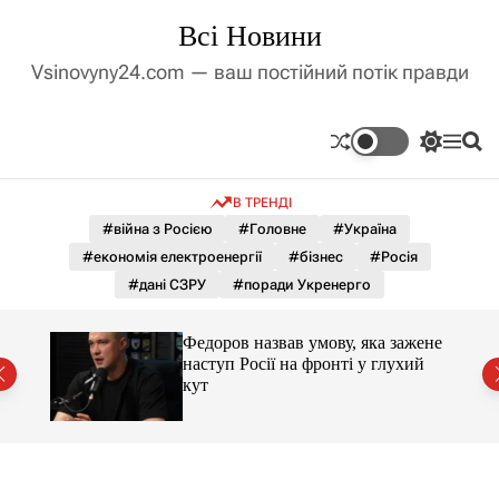
П
Всі Новини
е
р
Vsinovyny24.com — ваш постійний потік правди
е
й
т
П
М
П
и
е
е
о
д
р
н
ш
В ТРЕНДІ
е
ю
у
о
м
к
#війна з Росією
#Головне
#Україна
в
и
м
#економія електроенергії
#бізнес
#Росія
к
і
а
#дані СЗРУ
#поради Укренерго
ч
с
к
т
о
Федоров назвав умову, яка зажене
у
л
нів
наступ Росії на фронті у глухий
ь
кут
о
р
о
в
о
г