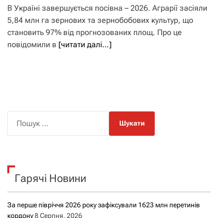
В Україні завершується посівна – 2026. Аграрії засіяли
5,84 млн га зернових та зернобобових культур, що
становить 97% від прогнозованих площ. Про це
повідомили в
[читати далі…]
П
о
ш
у
к
Гарячі Новини
:
За перше півріччя 2026 року зафіксували 1623 млн перетинів
кордону
8 Серпня, 2026