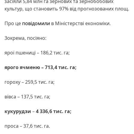
засіяли 5,84 млн га зернових та зернобобових
культур, що становить 97% від прогнозованих площ.
Про це
повідомили
в Міністерстві економіки.
Зокрема, посіяно:
ярої пшениці – 186,2 тис. га;
ярого ячменю – 713,4 тис. га;
гороху – 259,5 тис. га;
вівса – 137,5 тис. га;
кукурудзи
–
4 336,6 тис. га;
проса – 37,6 тис. га.