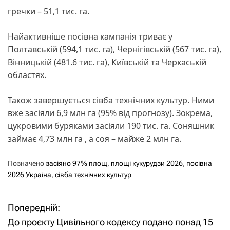
гречки – 51,1 тис. га.
Найактивніше посівна кампанія триває у
Полтавській (594,1 тис. га), Чернігівській (567 тис. га),
Вінницькій (481.6 тис. га), Київській та Черкаській
областях.
Також завершується сівба технічних культур. Ними
вже засіяли 6,9 млн га (95% від прогнозу). Зокрема,
цукровими буряками засіяли 190 тис. га. Соняшник
займає 4,73 млн га , а соя – майже 2 млн га.
Позначено
засіяно 97% площ
,
площі кукурудзи 2026
,
посівна
2026 Україна
,
сівба технічних культур
Попередній:
Н
До проєкту Цивільного кодексу подано понад 15