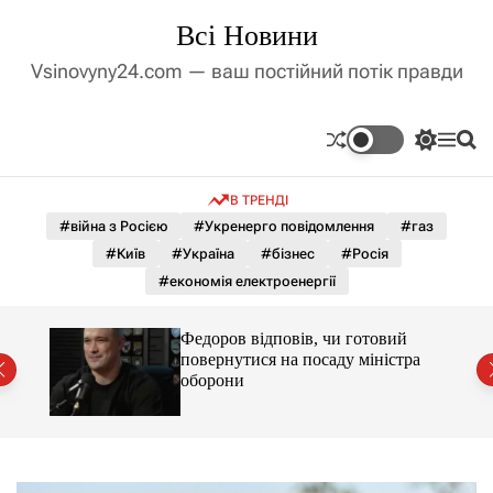
П
Всі Новини
е
р
Vsinovyny24.com — ваш постійний потік правди
е
й
т
П
М
П
и
е
е
о
д
р
н
ш
В ТРЕНДІ
е
ю
у
о
м
к
#війна з Росією
#Укренерго повідомлення
#газ
в
и
м
#Київ
#Україна
#бізнес
#Росія
к
і
а
#економія електроенергії
ч
с
к
т
о
лу
Федоров відповів, чи готовий
у
л
повернутися на посаду міністра
ь
оборони
о
р
о
в
о
г