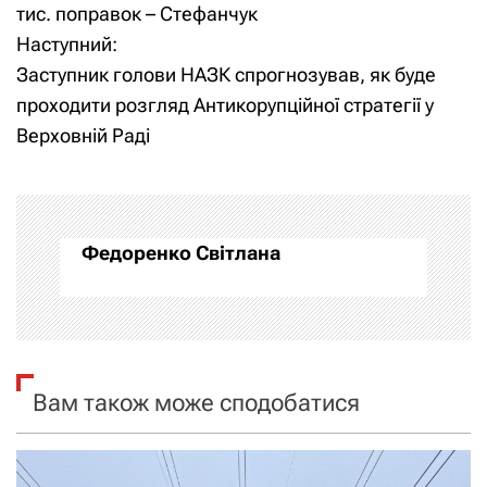
а
тис. поправок – Стефанчук
Наступний:
в
Заступник голови НАЗК спрогнозував, як буде
і
проходити розгляд Антикорупційної стратегії у
Верховній Раді
г
а
ц
Федоренко Світлана
і
я
з
Вам також може сподобатися
а
п