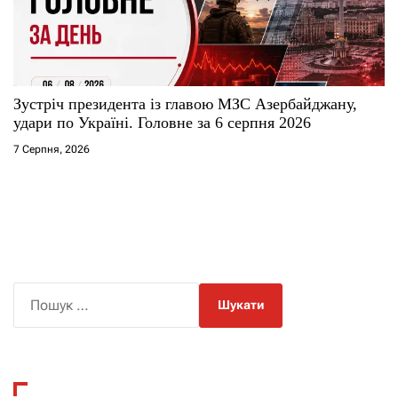
Зустріч президента із главою МЗС Азербайджану,
удари по Україні. Головне за 6 серпня 2026
7 Серпня, 2026
П
о
ш
у
к