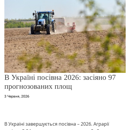
о
р
е
ж
и
м
у
В Україні посівна 2026: засіяно 97
прогнозованих площ
3 Червня, 2026
В Україні завершується посівна – 2026. Аграрії