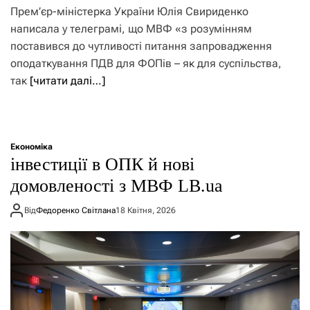
Прем’єр-міністерка України Юлія Свириденко
написала у телеграмі, що МВФ «з розумінням
поставився до чутливості питання запровадження
оподаткування ПДВ для ФОПів – як для суспільства,
так
[читати далі…]
Економіка
інвестиції в ОПК й нові
домовленості з МВФ LB.ua
Від
Федоренко Світлана
18 Квітня, 2026