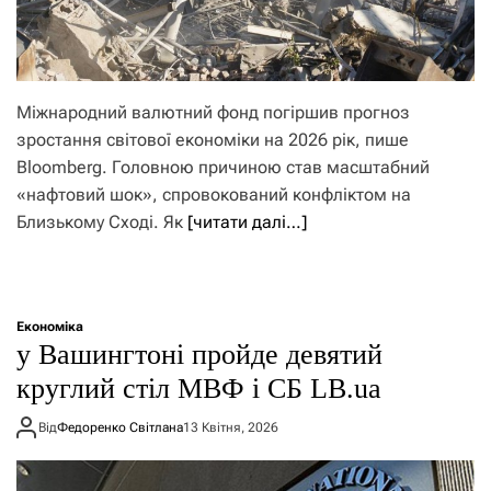
Міжнародний валютний фонд погіршив прогноз
зростання світової економіки на 2026 рік, пише
Bloomberg. Головною причиною став масштабний
«нафтовий шок», спровокований конфліктом на
Близькому Сході. Як
[читати далі…]
Економіка
у Вашингтоні пройде девятий
круглий стіл МВФ і СБ LB.ua
Від
Федоренко Світлана
13 Квітня, 2026