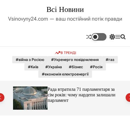
П
Всі Новини
е
р
Vsinovyny24.com — ваш постійний потік правди
е
й
т
П
М
П
и
е
е
о
д
р
н
ш
В ТРЕНДІ
е
ю
у
о
м
к
#війна з Росією
#Укренерго повідомлення
#газ
в
и
м
#Київ
#Україна
#бізнес
#Росія
к
і
а
#економія електроенергії
ч
с
к
т
о
Рада втратила 71 парламентаря за
у
л
сім років: чому нардепи залишали
ь
парламент
о
р
о
в
о
г