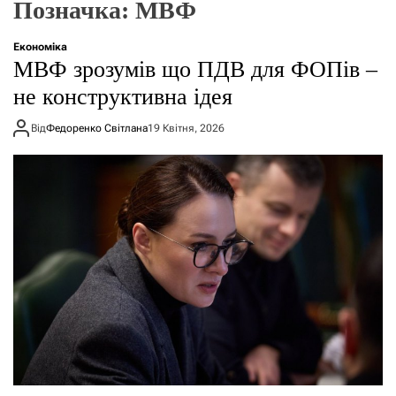
Позначка:
МВФ
о
р
е
Економіка
ж
МВФ зрозумів що ПДВ для ФОПів –
и
м
не конструктивна ідея
у
Від
Федоренко Світлана
19 Квітня, 2026