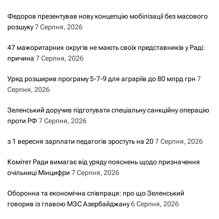
а
Федоров презентував нову концепцію мобілізації без масового
розшуку
7 Серпня, 2026
п
47 мажоритарних округів не мають своїх представників у Раді:
и
причина
7 Серпня, 2026
с
Уряд розширив програму 5-7-9 для аграріїв до 80 млрд грн
7
Серпня, 2026
а
Зеленський доручив підготувати спеціальну санкційну операцію
м
проти РФ
7 Серпня, 2026
и
з 1 вересня зарплати педагогів зростуть на 20
7 Серпня, 2026
Комітет Ради вимагає від уряду пояснень щодо призначення
очільниці Мінцифри
7 Серпня, 2026
Оборонна та економічна співпраця: про що Зеленський
говорив із главою МЗС Азербайджану
6 Серпня, 2026