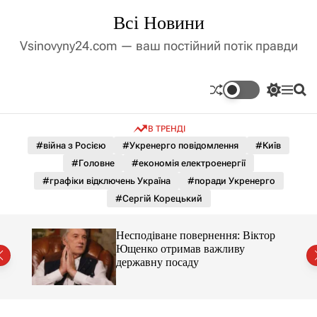
П
Всі Новини
е
р
Vsinovyny24.com — ваш постійний потік правди
е
й
т
П
М
П
и
е
е
о
д
р
н
ш
В ТРЕНДІ
е
ю
у
о
м
к
#війна з Росією
#Укренерго повідомлення
#Київ
в
и
м
#Головне
#економія електроенергії
к
і
а
#графіки відключень Україна
#поради Укренерго
ч
с
#Сергій Корецький
к
т
о
у
л
ути
Несподіване повернення: Віктор
ь
всі
Ющенко отримав важливу
о
державну посаду
р
о
в
о
г