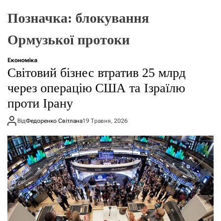
о
р
Позначка:
блокування
е
ж
Ормузької протоки
и
м
у
Економіка
Світовий бізнес втратив 25 млрд
через операцію США та Ізраїлю
проти Ірану
Від
Федоренко Світлана
19 Травня, 2026