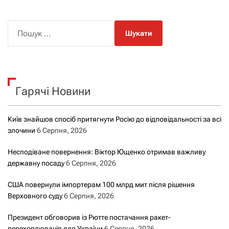
П
о
ш
у
к
Гарячі Новини
:
Київ знайшов спосіб притягнути Росію до відповідальності за всі
злочини
6 Серпня, 2026
Несподіване повернення: Віктор Ющенко отримав важливу
державну посаду
6 Серпня, 2026
США повернули імпортерам 100 млрд мит після рішення
Верховного суду
6 Серпня, 2026
Президент обговорив із Рютте постачання ракет-
перехоплювачів для України
6 Серпня, 2026