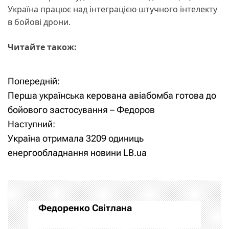
Україна працює над інтеграцією штучного інтелекту
в бойові дрони.
Читайте також:
Попередній:
Н
Перша українська керована авіабомба готова до
а
бойового застосування – Федоров
Наступний:
в
Україна отримала 3209 одиниць
і
енергообладнання новини LB.ua
г
а
Федоренко Світлана
ц