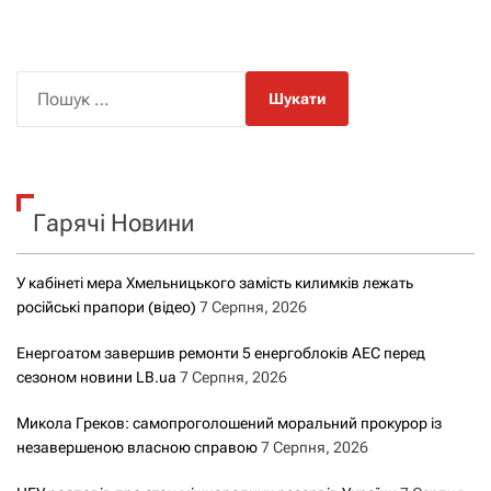
П
о
ш
у
к
Гарячі Новини
:
У кабінеті мера Хмельницького замість килимків лежать
російські прапори (відео)
7 Серпня, 2026
Енергоатом завершив ремонти 5 енергоблоків АЕС перед
сезоном новини LB.ua
7 Серпня, 2026
Микола Греков: самопроголошений моральний прокурор із
незавершеною власною справою
7 Серпня, 2026