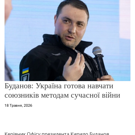
о
р
е
ж
и
м
у
Буданов: Україна готова навчати
союзників методам сучасної війни
18 Травня, 2026
Керівник Офісу президента Кирило Буданов