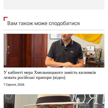
і
я
Вам також може сподобатися
з
а
п
и
с
У кабінеті мера Хмельницького замість килимків
і
лежать російські прапори (відео)
7 Серпня, 2026
в