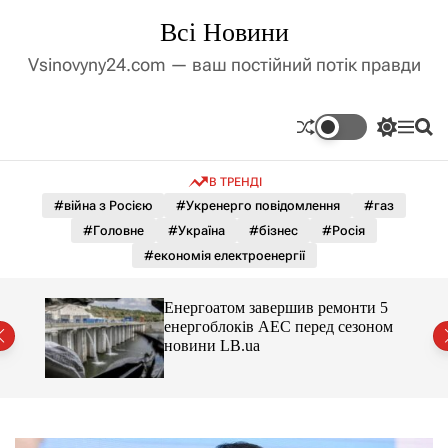
П
Всі Новини
е
р
Vsinovyny24.com — ваш постійний потік правди
е
й
т
П
М
П
и
е
е
о
д
р
н
ш
В ТРЕНДІ
е
ю
у
о
м
к
#війна з Росією
#Укренерго повідомлення
#газ
в
и
м
#Головне
#Україна
#бізнес
#Росія
к
і
а
#економія електроенергії
ч
с
к
т
о
го
Енергоатом завершив ремонти 5
у
л
йські
енергоблоків АЕС перед сезоном
ь
новини LB.ua
о
р
о
в
о
г