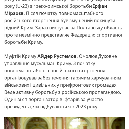
року (U-23) з греко-римської боротьби
Ірфан
Мірзоєв
. Після початку повномасштабного
російського вторгнення був змушений покинути
рідний Крим. Зараз виступає за Полтавську область,
проте незмінно представляє Федерацію спортивної
боротьби Криму.
Муфтій Криму
Айдер Рустемов
. Очолює Духовне
управління мусульман Криму. З початку
повномасштабного російського вторгнення
організовував забезпечення гарячим харчуванням
військових і цивільних у прифронтових громадах.
Веде активну боротьбу з російською пропагандою.
Один зі співорганізаторів іфтарів за участю
президента, які відбуваються з 2023 року.