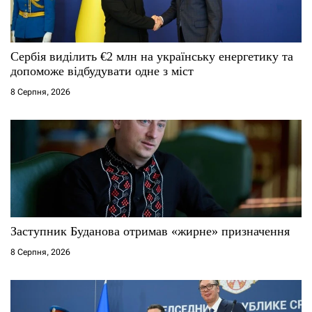
и
с
Сербія виділить €2 млн на українську енергетику та
допоможе відбудувати одне з міст
і
8 Серпня, 2026
в
Заступник Буданова отримав «жирне» призначення
8 Серпня, 2026