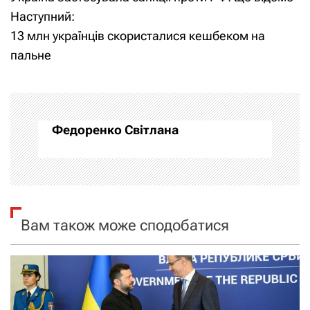
а
Наступний:
13 млн українців скористалися кешбеком на
в
пальне
і
г
а
Федоренко Світлана
ц
і
я
Вам також може сподобатися
з
а
п