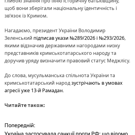
глибокі знання про їхню історичну батьківщину,
щоб вони зберігали національну ідентичність і
зв’язок із Кримом.
Нагадаємо, президент України Володимир
Зеленський
підписав укази №289/2026 і №293/2026
,
якими відзначив державними нагородами низку
представників кримськотатарського народу та
доручив уряду визначити правовий статус Меджлісу.
До слова, мусульманська спільнота України та
кримськотатарський народ
зустрічають в умовах
агресії уже 13-й Рамадан
.
Читайте також:
Попередній:
Н
Україна застосувала санкції проти РФ: що відомо