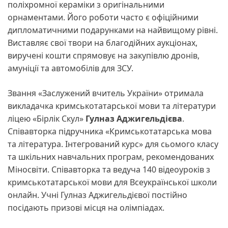
поліхромної кераміки з оригінальними
орнаментами. Його роботи часто є офіційними
дипломатичними подарунками на найвищому рівні.
Виставляє свої твори на благодійних аукціонах,
виручені кошти спрямовує на закупівлю дронів,
амуніції та автомобілів для ЗСУ.
Звання «Заслужений вчитель України» отримала
викладачка кримськотатарської мови та літератури
ліцею «Бірлік Скул»
Гулназ Аджигельдієва
.
Співавторка підручника «Кримськотатарська мова
та література. Інтегрований курс» для сьомого класу
та шкільних навчальних програм, рекомендованих
Міносвіти. Співавторка та ведуча 140 відеоуроків з
кримськотатарської мови для Всеукраїнської школи
онлайн. Учні Гулназ Аджигельдієвої постійно
посідають призові місця на олімпіадах.