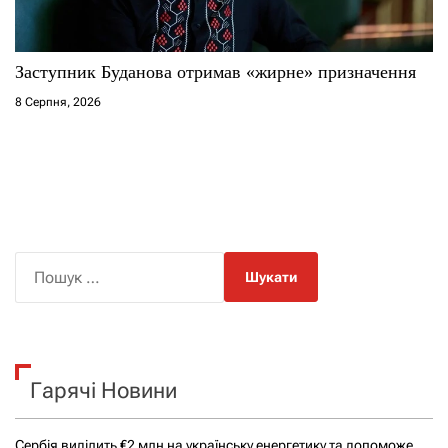
Заступник Буданова отримав «жирне» призначення
8 Серпня, 2026
П
о
ш
у
к
Гарячі Новини
:
Сербія виділить €2 млн на українську енергетику та допоможе