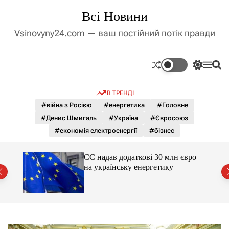
П
Всі Новини
е
р
Vsinovyny24.com — ваш постійний потік правди
е
й
т
П
М
П
и
е
е
о
д
р
н
ш
В ТРЕНДІ
е
ю
у
о
м
к
#війна з Росією
#енергетика
#Головне
в
и
м
#Денис Шмигаль
#Україна
#Євросоюз
к
і
а
#економія електроенергії
#бізнес
ч
с
к
т
о
ЄС надав додаткові 30 млн євро
у
л
на українську енергетику
ь
міст
о
р
о
в
о
г