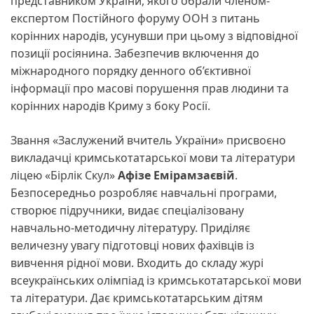
представником України, якого обрали членом-
експертом Постійного форуму ООН з питань
корінних народів, усунувши при цьому з відповідної
позиції росіянина. Забезпечив включення до
міжнародного порядку денного об’єктивної
інформації про масові порушення прав людини та
корінних народів Криму з боку Росії.
Звання «Заслужений вчитель України» присвоєно
викладачці кримськотатарської мови та літератури
ліцею «Бірлік Скул»
Афізе Емірамзаєвій
.
Безпосередньо розробляє навчальні програми,
створює підручники, видає спеціалізовану
навчально-методичну літературу. Приділяє
величезну увагу підготовці нових фахівців із
вивчення рідної мови. Входить до складу журі
всеукраїнських олімпіад із кримськотатарської мови
та літератури. Дає кримськотатарським дітям