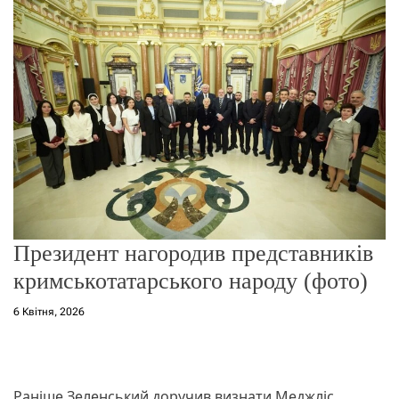
о
р
е
ж
и
м
у
Президент нагородив представників
кримськотатарського народу (фото)
6 Квітня, 2026
Раніше Зеленський доручив визнати Меджліс