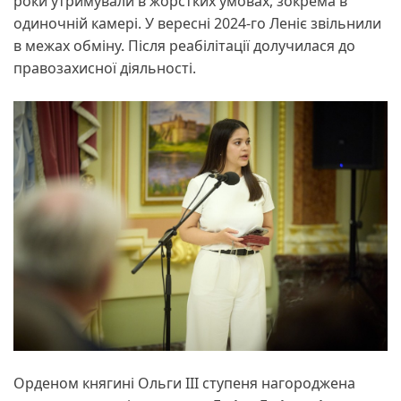
роки утримували в жорстких умовах, зокрема в
одиночній камері. У вересні 2024-го Леніє звільнили
в межах обміну. Після реабілітації долучилася до
правозахисної діяльності.
Орденом княгині Ольги ІІІ ступеня нагороджена