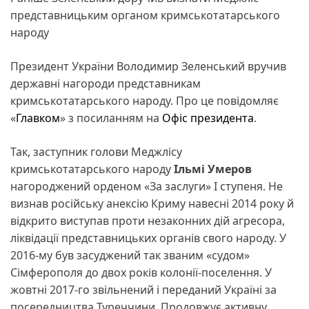
представницьким органом кримськотатарського
народу
Президент України Володимир Зеленський вручив
державні нагороди представникам
кримськотатарського народу. Про це повідомляє
«
Главком
» з посиланням на
Офіс президента
.
Так, заступник голови Меджлісу
кримськотатарського народу
Ільмі Умеров
нагороджений орденом «За заслуги» І ступеня. Не
визнав російську анексію Криму навесні 2014 року й
відкрито виступав проти незаконних дій агресора,
ліквідації представницьких органів свого народу. У
2016-му був засуджений так званим «судом»
Сімферополя до двох років колонії-поселення. У
жовтні 2017-го звільнений і переданий Україні за
посередництва Туреччини. Продовжує активну