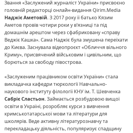
Звання «Заслужений журналіст України» присвоєно
головній редакторці онлайн-видання Qirim.Media
Наджіє Аметовій
. З 2017 року її батько Кязим
Аметов провів чотири роки у в’язниці та під
домашнім арештом через сфабриковану «справу
Веджіє Кашка». Сама Наджіє була змушена переїхати
до Києва. Заснувала відеопроєкт «Обличчя вільного
Криму», присвячений військовим і цивільним, що
борються за свободу півострова.
«Заслуженим працівником освіти України» стала
викладачка кафедри тюркології Навчально-
наукового інституту філології КНУ ім. Т. Шевченка
Сабріє Сластьон
. Займається розбудовою вищої
освіти в Україні, розробляє курси з вивчення
кримськотатарської мови та літератури для
школярів. Веде активну літературознавчу та
перекладацьку діяльність, популяризує спадщину