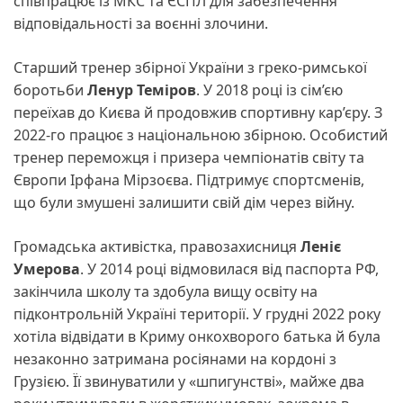
співпрацює із МКС та ЄСПЛ для забезпечення
відповідальності за воєнні злочини.
Старший тренер збірної України з греко-римської
боротьби
Ленур Теміров
. У 2018 році із сім’єю
переїхав до Києва й продовжив спортивну кар’єру. З
2022-го працює з національною збірною. Особистий
тренер переможця і призера чемпіонатів світу та
Європи Ірфана Мірзоєва. Підтримує спортсменів,
що були змушені залишити свій дім через війну.
Громадська активістка, правозахисниця
Леніє
Умерова
. У 2014 році відмовилася від паспорта РФ,
закінчила школу та здобула вищу освіту на
підконтрольній Україні території. У грудні 2022 року
хотіла відвідати в Криму онкохворого батька й була
незаконно затримана росіянами на кордоні з
Грузією. Її звинуватили у «шпигунстві», майже два