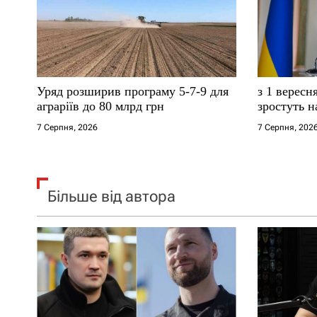
п
и
с
Уряд розширив програму 5-7-9 для
з 1 вересн
і
аграріїв до 80 млрд грн
зростуть н
7 Серпня, 2026
7 Серпня, 202
в
Більше від автора