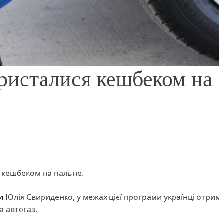
ористалися кешбеком на
ся кешбеком на пальне.
и
Юлія Свириденко, у межах цієї програми українці отр
а автогаз.