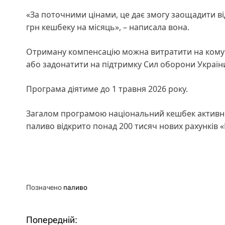
«За поточними цінами, це дає змогу заощадити від 
грн кешбеку на місяць», – написала вона.
Отриману компенсацію можна витратити на комуна
або задонатити на підтримку Сил оборони Україн
Програма діятиме до 1 травня 2026 року.
Загалом програмою національний кешбек активно 
паливо відкрито понад 200 тисяч нових рахунків 
Позначено
паливо
Попередній:
Н