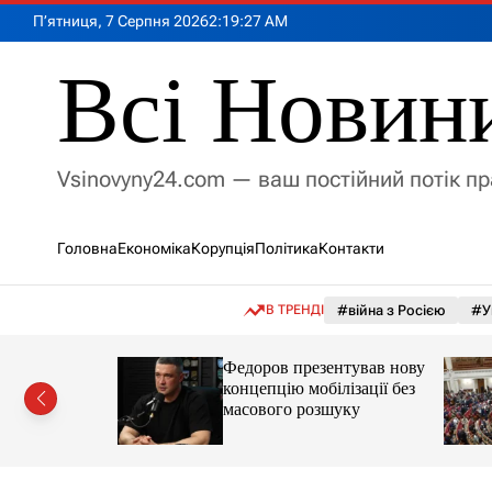
П
П’ятниця, 7 Серпня 2026
2
:
19
:
29
AM
е
р
Всі Новин
е
й
т
и
Vsinovyny24.com — ваш постійний потік п
д
о
в
Головна
Економіка
Корупція
Політика
Контакти
м
і
с
В ТРЕНДІ
#війна з Росією
#У
т
у
в про
Федоров презентував нову
 після
концепцію мобілізації без
ноборони
масового розшуку