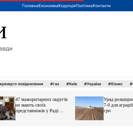
Головна
Економіка
Корупція
Політика
Контакти
и
равди
кренерго повідомлення
#газ
#Київ
#Україна
#бізнес
#
47 мажоритарних округів
Уряд розширив пр
не мають своїх
7-9 для аграріїв д
представників у Раді:
грн
причина