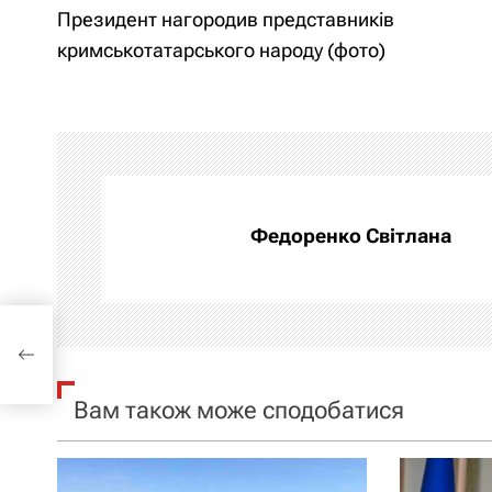
Президент нагородив представників
а
кримськотатарського народу (фото)
в
і
г
а
Федоренко Світлана
ц
і
иків
то)
я
Вам також може сподобатися
з
а