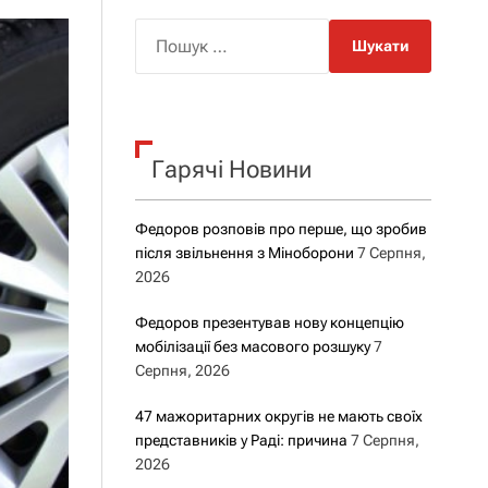
о
р
П
о
о
в
о
ш
г
у
о
р
к
е
Гарячі Новини
:
ж
и
м
у
Федоров розповів про перше, що зробив
після звільнення з Міноборони
7 Серпня,
2026
Федоров презентував нову концепцію
мобілізації без масового розшуку
7
Серпня, 2026
47 мажоритарних округів не мають своїх
представників у Раді: причина
7 Серпня,
2026