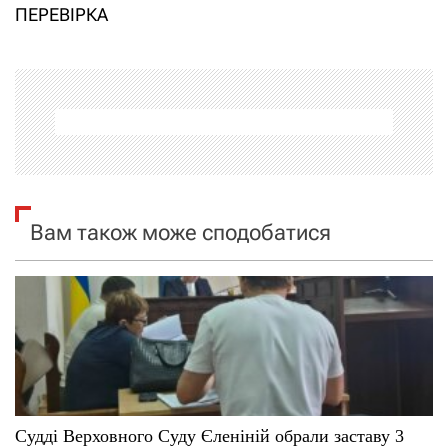
і
ПЕРЕВІРКА
г
а
ц
і
я
Вам також може сподобатися
з
а
п
и
с
Судді Верховного Суду Єленіній обрали заставу 3