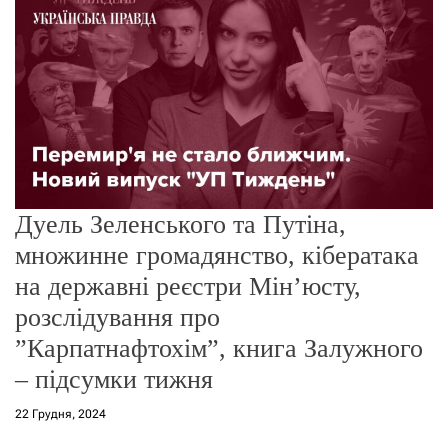
о
р
е
ж
и
м
у
Дуель Зеленського та Путіна,
множинне громадянство, кібератака
на державні реєстри Мінʼюсту,
розслідування про
”Карпатнафтохім”, книга Залужного
– підсумки тижня
22 Грудня, 2024