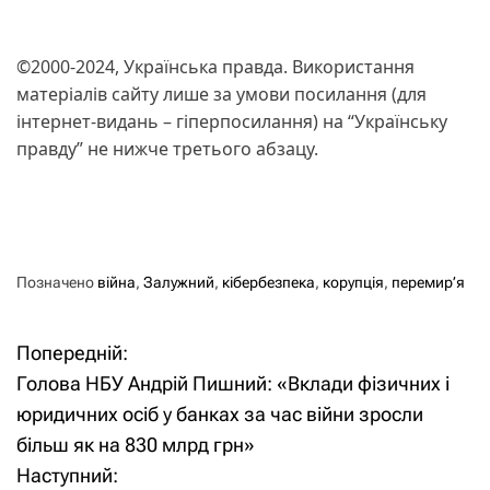
©2000-2024, Українська правда. Використання
матеріалів сайту лише за умови посилання (для
інтернет-видань – гіперпосилання) на “Українську
правду” не нижче третього абзацу.
Позначено
війна
,
Залужний
,
кібербезпека
,
корупція
,
перемир’я
Попередній:
Н
Голова НБУ Андрій Пишний: «Вклади фізичних і
а
юридичних осіб у банках за час війни зросли
більш як на 830 млрд грн»
в
Наступний: