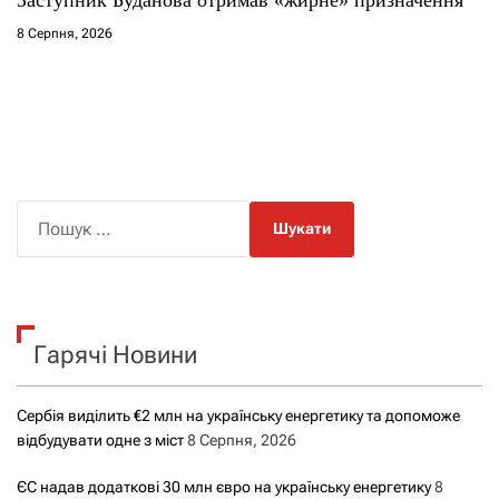
Заступник Буданова отримав «жирне» призначення
8 Серпня, 2026
П
о
ш
у
к
Гарячі Новини
:
Сербія виділить €2 млн на українську енергетику та допоможе
відбудувати одне з міст
8 Серпня, 2026
ЄС надав додаткові 30 млн євро на українську енергетику
8