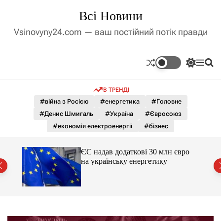
П
Всі Новини
е
р
Vsinovyny24.com — ваш постійний потік правди
е
й
т
П
М
П
и
е
е
о
д
р
н
ш
В ТРЕНДІ
е
ю
у
о
м
к
#війна з Росією
#енергетика
#Головне
в
и
м
#Денис Шмигаль
#Україна
#Євросоюз
к
і
а
#економія електроенергії
#бізнес
ч
с
к
т
о
ЄС надав додаткові 30 млн євро
у
л
на українську енергетику
ь
міст
о
р
о
в
о
г