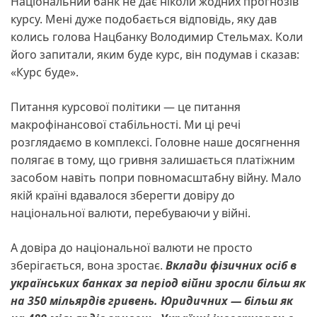
Національний банк не дає ніколи жодних прогнозів
курсу. Мені дуже подобається відповідь, яку дав
колись голова Нацбанку Володимир Стельмах. Коли
його запитали, яким буде курс, він подумав і сказав:
«Курс буде».
Питання курсової політики — це питання
макрофінансової стабільності. Ми ці речі
розглядаємо в комплексі. Головне наше досягнення
полягає в тому, що гривня залишається платіжним
засобом навіть попри повномасштабну війну. Мало
якій країні вдавалося зберегти довіру до
національної валюти, перебуваючи у війні.
А довіра до національної валюти не просто
зберігається, вона зростає.
Вклади фізичних осіб в
українських банках за період війни зросли більш
як
на 350 мільярдів гривень. Юридичних — більш як