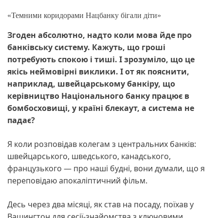
«Темними коридорами Нацбанку бігали діти»
Згоден абсолютно, надто коли мова йде про
банківську систему. Кажуть, що гроші
потребують спокою і тиші. І зрозуміло, що це
якісь неймовірні виклики. І от як пояснити,
наприклад, швейцарському банкіру, що
керівництво Національ
ного банку працює в
бомбосховищі, у країні блекаут, а система не
падає?
Я коли розповідав колегам з центральних банків:
швейцарського, шведського, канадського,
французького — про наші будні, вони думали, що я
переповідаю апокаліптичний фільм.
Десь через два місяці, як став на посаду, поїхав у
Вашингтон для сесії-знайомства з ключовими