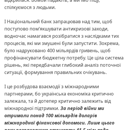
відкрилася. Бомби падають, а ми їмо піцу,
спілкуємося з людьми.
І Національний банк запрацював над тим, щоб
поступово пом’якшувати антикризові заходи,
водночас намагався розібратися з наслідками тих
процесів, які ми змушені були запустити. Зокрема,
було надруковано 400 мільярдів гривень, щоб
профінансувати бюджетну потребу. Це ціла система
рішень, які передбачали глибокий аналіз поточної
ситуації, формування правильних очікувань.
І це розбудова взаємодії з міжнародними
партнерами, бо українська економіка критично
залежала, та й дотепер критично залежить від
міжнародної підтримки.
За період війни ми
отримали понад 100 мільярдів доларів
міжнародної фінансової допомоги. Лише цього