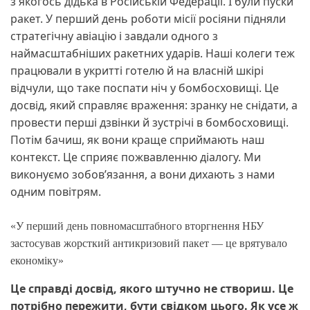
з якогось дідька в Російській Федерації. І були пуски
ракет. У перший день роботи місії росіяни підняли
стратегічну авіацію і завдали одного з
наймасштабніших ракетних ударів. Наші колеги теж
працювали в укритті готелю й на власній шкірі
відчули, що таке поспати ніч у бомбосховищі. Це
досвід, який справляє враження: зранку не снідати, а
провести перші дзвінки й зустрічі в бомбосховищі.
Потім бачиш, як вони краще сприймають наш
контекст. Це сприяє пожвавленню діалогу. Ми
виконуємо зобов’язання, а вони дихають з нами
одним повітрям.
«У перший день повномасштабного вторгнення НБУ
застосував жорсткий антикризовий пакет — це врятувало
економіку»
Це справді досвід, якого штучно не створиш. Це
потрібно пережити, бути свідком цього. Як усе ж