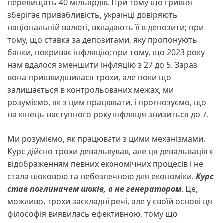
перевищать 40 мільярдів. При тому що гривня
зберігає привабливість, українці довіряють
національній валюті, вкладають її в депозити; при
тому, що ставка за депозитами, яку пропонують
банки, покриває інфляцію; при тому, що 2023 року
нам вдалося зменшити інфляцію з 27 до 5. Зараз
вона пришвидшилася трохи, але поки що
залишається в контрольованих межах, ми
розуміємо, як з цим працювати, і прогнозуємо, що
на кінець наступного року інфляція знизиться до 7.
Ми розуміємо, як працювати з цими механізмами.
Курс дійсно трохи девальвував, але ця девальвація є
відображенням певних економічних процесів і не
стала шоковою та небезпечною для економіки.
Курс
став поглиначем шоків, а не генератором
. Це,
можливо, трохи заскладні речі, але у своїй основі ця
філософія виявилась ефективною, тому що