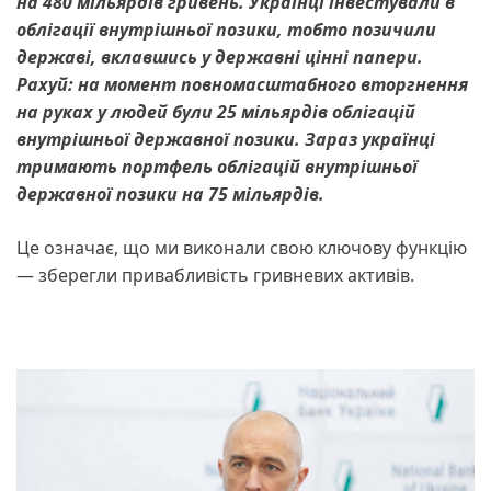
на 480 мільярдів гривень. Українці інвестували в
облігації внутрішньої позики, тобто позичили
державі, вклавшись у державні цінні папери.
Рахуй: на момент повномасштабного вторгнення
на руках у людей були 25 мільярдів облігацій
внутрішньої державної позики. Зараз українці
тримають портфель облігацій внутрішньої
державної позики на 75 мільярдів.
Це означає, що ми виконали свою ключову функцію
— зберегли привабливість гривневих активів.