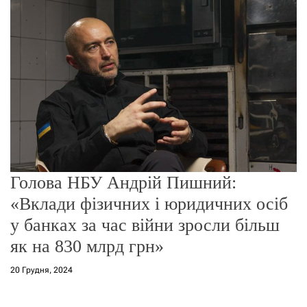
о
р
е
ж
и
м
у
Голова НБУ Андрій Пишний:
«Вклади фізичних і юридичних осіб
у банках за час війни зросли більш
як на 830 млрд грн»
20 Грудня, 2024