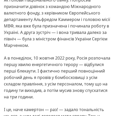
як голови Національного банку. Попросив
призначити дзвінок з командою Міжнародного
валютного фонду, з керівником Європейського
департаменту Альфредом Каммером і головою місії
МВФ, яка вже була призначена і починала роботу в
Україні. А друга зустріч — і вона тривала далеко за
північ — була з міністром фінансів України Сергієм
Марченком.
А в понеділок, 10 жовтня 2022 року, Росія розпочала
першу хвилю енергетичного терору — відбулися
перші блекаути. І фактично перший повноцінний
робочий день я провів у бомбосховищі з усім
складом правління, з усім персоналом, тому що на
годину ти виходив, а потім мусив знову спускатися
на три години.
І це, наче камертон — раз! — задало тональність