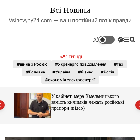
П
Всі Новини
е
р
Vsinovyny24.com — ваш постійний потік правди
е
й
т
П
М
П
и
е
е
о
д
р
н
ш
В ТРЕНДІ
е
ю
у
о
м
к
#війна з Росією
#Укренерго повідомлення
#газ
в
и
м
#Головне
#Україна
#бізнес
#Росія
к
і
а
#економія електроенергії
ч
с
к
т
о
ями
У кабінеті мера Хмельницького
у
л
вини
замість килимків лежать російські
ь
прапори (відео)
о
р
о
в
о
г