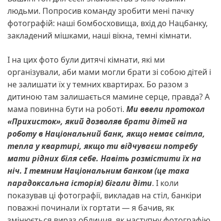
людьми. Попросив команду зробити мені пачку
фотографій: наші бомбосховища, вхід до Нацбанку,
закладений мішками, наші вікна, темні кімнати.
І на цих фото були дитячі кімнати, які ми
організували, аби мами могли брати зі собою дітей і
не залишати їх у темних квартирах. Бо разом з
дитиною там залишається мамине серце, правда? А
мама повинна бути на роботі.
Ми ввели протокол
«Прихисток»,
який дозволяв брати
дітей на
роботу в Національний банк, якщо немає світла,
тепла у квартирі, якщо ти відчуваєш потребу
мати
рідних
біля себе. Навіть розмістити їх на
ніч. І темним Національним банком (це така
парадоксальна історія) бігали діти
. І коли
показував ці фотографії, викладав на стіл, банкіри
поважні починали їх гортати — я бачив, як
змінюється вираз обличчя, як наступну фотографію