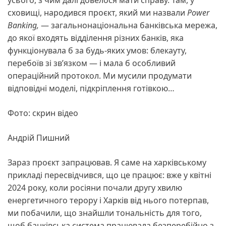
усього, з чим далі довелося мати справу. Там, у
сховищі, народився проєкт, який ми назвали
Power
Banking,
— загальнонаціональна банківська мережа,
до якої входять відділення різних банків, яка
функціонувала б за будь-яких умов: блекауту,
перебоїв зі зв’язком — і мала б особливий
операційний протокол. Ми мусили продумати
відповідні моделі, підкріплення готівкою…
Фото: скрин відео
Андрій Пишний
Зараз проєкт запрацював. Я саме на харківському
прикладі пересвідчився, що це працює: вже у квітні
2024 року, коли росіяни почали другу хвилю
енергетичного терору і Харків від нього потерпав,
ми побачили, що знайшли тональність для того,
щоб банківська система працювала безперебійно з