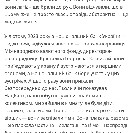
вони лагідніше брали до рук. Вони відчували, що в
цьому вже не просто якась оповідь абстрактна — це
людські життя.
У лютому 2023 року в Національний банк України — і
це, до речі, відбулося вперше — приїхала керівниця
Міжнародного валютного фонду, директорка-
розпорядниця Крісталіна Георгієва. Зазвичай вони
приїжджають у країну й зустрічаються з першими
особами, а Національний банк бере участь у цих
зустрічах. А цього разу вони приїхали
безпосередньо до нас. І коли я їй показував
Нацбанк, наші побутові умови, знайомив з
колективом, ми зайшли в кімнату, де були діти:
гралися, галасували. І вона попросила їх розказати
віршик — вони заспівали гімн. Вона плакала, разом з
нею плакала частина її делегації, та й мені насправді
було щемко, коли діти співали гімн. Це була чиста