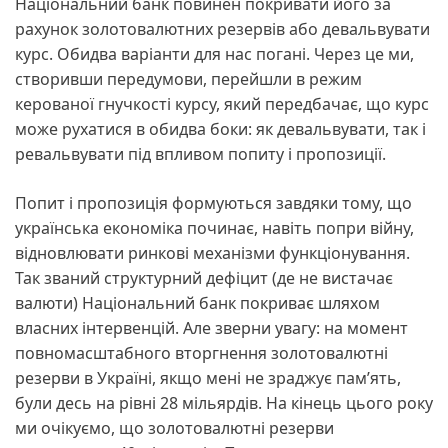
Національний банк повинен покривати його за
рахунок золотовалютних резервів або девальвувати
курс. Обидва варіанти для нас погані. Через це ми,
створивши передумови, перейшли в режим
керованої гнучкості курсу, який передбачає, що курс
може рухатися в обидва боки: як девальвувати, так і
ревальвувати під впливом попиту і пропозиції.
Попит і пропозиція формуються завдяки тому, що
українська економіка починає, навіть попри війну,
відновлювати ринкові механізми функціонування.
Так званий структурний дефіцит (де не вистачає
валюти) Національний банк покриває шляхом
власних інтервенцій. Але зверни увагу: на момент
повномасштабного вторгнення золотовалютні
резерви в Україні, якщо мені не зраджує пам’ять,
були десь на рівні 28 мільярдів. На кінець цього року
ми очікуємо, що золотовалютні резерви