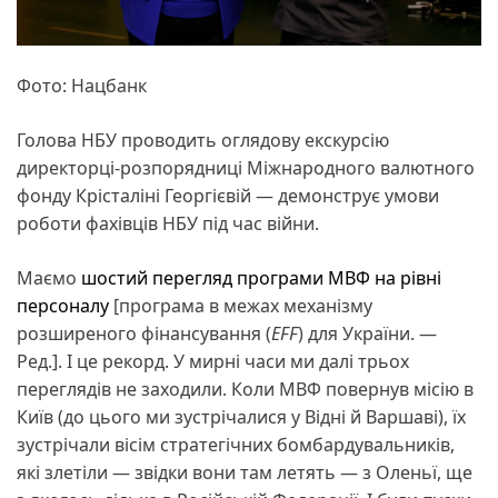
Фото: Нацбанк
Голова НБУ проводить оглядову екскурсію
директорці-розпорядниці Міжнародного валютного
фонду Крісталіні Георгієвій — демонструє умови
роботи фахівців НБУ під час війни.
Маємо
шостий
перегляд
програми МВФ
на рівні
персоналу
[програма в межах механізму
розширеного фінансування (
EFF
) для України. —
Ред.]. І це рекорд. У мирні часи ми далі трьох
переглядів не заходили. Коли МВФ повернув місію в
Київ (до цього ми зустрічалися у Відні й Варшаві), їх
зустрічали вісім стратегічних бомбардувальників,
які злетіли — звідки вони там летять — з Оленьї, ще