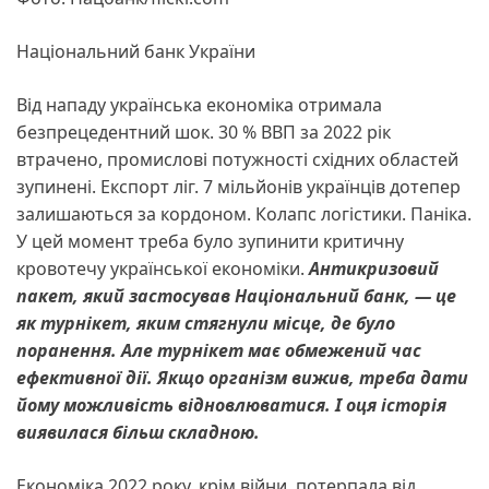
Національний банк України
Від нападу українська економіка отримала
безпрецедентний шок. 30 % ВВП за 2022 рік
втрачено, промислові потужності східних областей
зупинені. Експорт ліг. 7 мільйонів українців дотепер
залишаються за кордоном. Колапс логістики. Паніка.
У цей момент треба було зупинити критичну
кровотечу української економіки.
Антикризовий
пакет, який застосував Національний банк, — це
як турнікет, яким стягнули місце, де було
поранення. Але турнікет має обмежений час
ефективної дії.
Якщо організм вижив, треба дати
йому можливість відновлюватися. І оця історія
виявилася більш складною.
Економіка 2022 року, крім війни, потерпала від