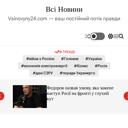
П
Всі Новини
е
р
Vsinovyny24.com — ваш постійний потік правди
е
й
т
П
М
П
и
е
е
о
д
р
н
ш
В ТРЕНДІ
е
ю
у
о
м
к
#війна з Росією
#Головне
#Україна
в
и
м
#економія електроенергії
#бізнес
#Росія
к
і
а
#дані СЗРУ
#поради Укренерго
ч
с
к
т
о
Федоров назвав умову, яка зажене
у
л
нів
наступ Росії на фронті у глухий
ь
кут
о
р
о
в
о
г