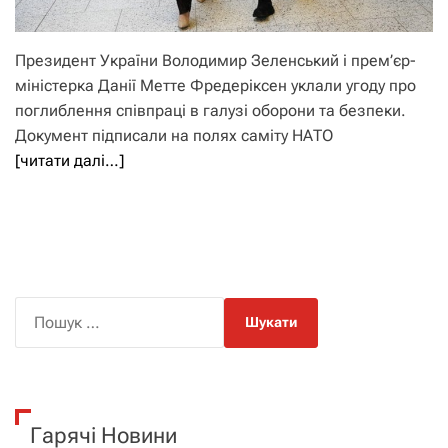
Президент України Володимир Зеленський і прем’єр-
міністерка Данії Метте Фредеріксен уклали угоду про
поглиблення співпраці в галузі оборони та безпеки.
Документ підписали на полях саміту НАТО
[читати далі…]
П
о
ш
у
к
Гарячі Новини
: