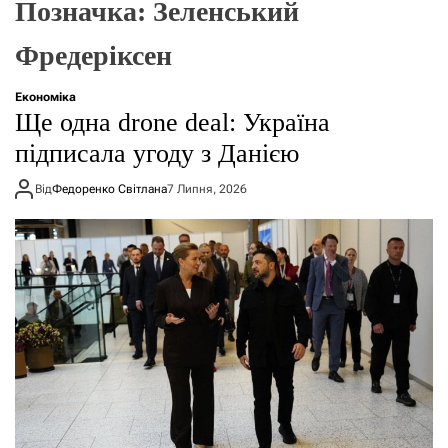
Позначка:
Зеленський
о
р
е
Фредеріксен
ж
и
м
Економіка
у
Ще одна drone deal: Україна
підписала угоду з Данією
Від
Федоренко Світлана
7 Липня, 2026