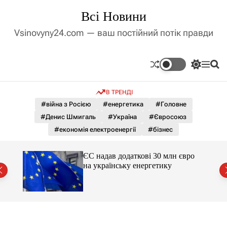
П
Всі Новини
е
р
Vsinovyny24.com — ваш постійний потік правди
е
й
т
П
М
П
и
е
е
о
д
р
н
ш
В ТРЕНДІ
е
ю
у
о
м
к
#війна з Росією
#енергетика
#Головне
в
и
м
#Денис Шмигаль
#Україна
#Євросоюз
к
і
а
#економія електроенергії
#бізнес
ч
с
к
т
о
ЄС надав додаткові 30 млн євро
у
л
на українську енергетику
ь
міст
о
р
о
в
о
г