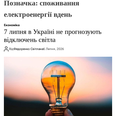
Позначка:
споживання
о
р
е
електроенергії вдень
ж
и
м
Економіка
у
7 липня в Україні не прогнозують
відключень світла
Від
Федоренко Світлана
6 Липня, 2026