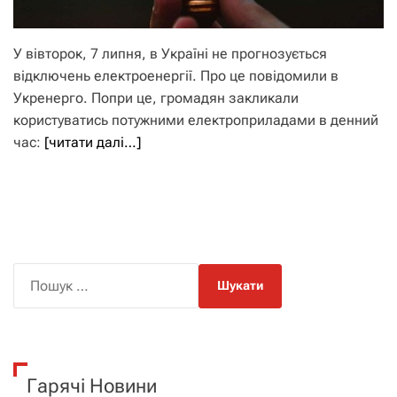
У вівторок, 7 липня, в Україні не прогнозується
відключень електроенергії. Про це повідомили в
Укренерго. Попри це, громадян закликали
користуватись потужними електроприладами в денний
час:
[читати далі…]
П
о
ш
у
к
Гарячі Новини
: