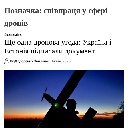
о
р
Позначка:
співпраця у сфері
е
ж
дронів
и
м
у
Економіка
Ще одна дронова угода: Україна і
Естонія підписали документ
Від
Федоренко Світлана
7 Липня, 2026