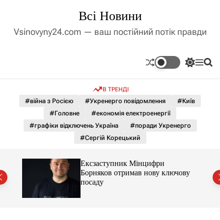
П
Всі Новини
е
р
Vsinovyny24.com — ваш постійний потік правди
е
й
т
П
М
П
и
е
е
о
д
р
н
ш
В ТРЕНДІ
е
ю
у
о
м
к
#війна з Росією
#Укренерго повідомлення
#Київ
в
и
м
#Головне
#економія електроенергії
к
і
а
#графіки відключень Україна
#поради Укренерго
ч
с
#Сергій Корецький
к
т
о
у
л
Ексзаступник Мінцифри
ь
й
Борняков отримав нову ключову
о
посаду
р
о
в
о
г