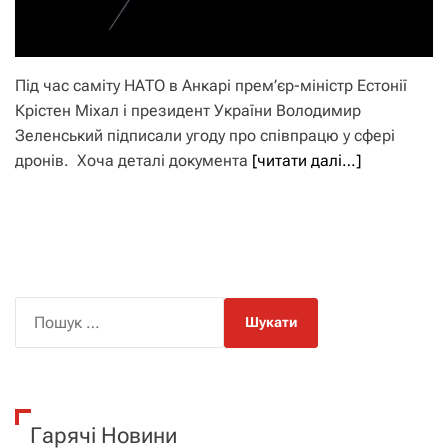
Під час саміту НАТО в Анкарі прем’єр-міністр Естонії
Крістен Міхал і президент України Володимир
Зеленський підписали угоду про співпрацю у сфері
дронів. Хоча деталі документа
[читати далі…]
П
о
ш
у
к
Гарячі Новини
: