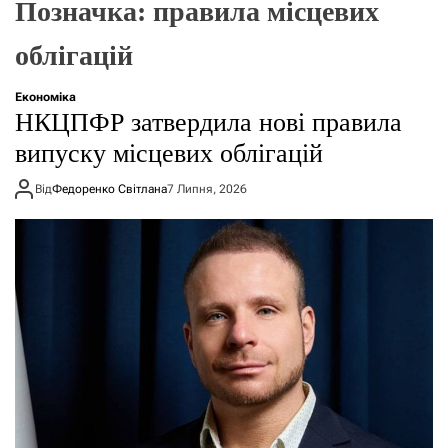
Позначка:
правила місцевих
о
р
е
облігацій
ж
и
м
Економіка
у
НКЦПФР затвердила нові правила
випуску місцевих облігацій
Від
Федоренко Світлана
7 Липня, 2026