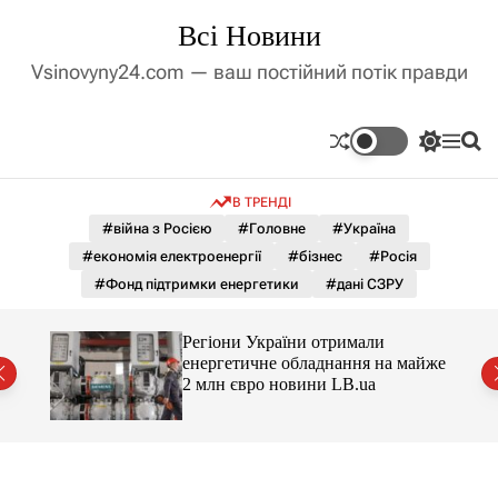
П
Всі Новини
е
р
Vsinovyny24.com — ваш постійний потік правди
е
й
т
П
М
П
и
е
е
о
д
р
н
ш
В ТРЕНДІ
е
ю
у
о
м
к
#війна з Росією
#Головне
#Україна
в
и
м
#економія електроенергії
#бізнес
#Росія
к
і
а
#Фонд підтримки енергетики
#дані СЗРУ
ч
с
к
т
о
Регіони України отримали
у
л
є
енергетичне обладнання на майже
ь
2 млн євро новини LB.ua
о
р
о
в
о
г