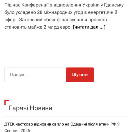
Під час Конференції з відновлення України у Ґданську
було укладено 28 міжнародних угод в енергетичній
сфері. Загальний обсяг фінансування проєктів
становить майже 2 млрд євро.
[читати далі…]
П
о
ш
у
к
Гарячі Новини
:
ДТЕК частково відновив світло на Одещині після атаки РФ
9
Серпня, 2026