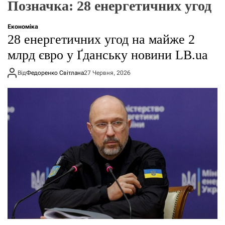
Позначка:
28 енергетичних угод
о
р
е
Економіка
ж
28 енергетичних угод на майже 2
и
м
млрд євро у Ґданську новини LB.ua
у
Від
Федоренко Світлана
27 Червня, 2026