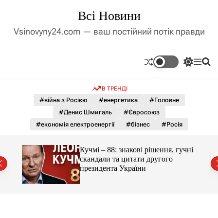
П
Всі Новини
е
р
Vsinovyny24.com — ваш постійний потік правди
е
й
т
П
М
П
и
е
е
о
д
р
н
ш
В ТРЕНДІ
е
ю
у
о
м
к
#війна з Росією
#енергетика
#Головне
в
и
м
#Денис Шмигаль
#Євросоюз
к
і
а
#економія електроенергії
#бізнес
#Росія
ч
с
к
т
о
ло на
Кучмі – 88: знакові рішення, гучні
у
л
скандали та цитати другого
ь
президента України
о
р
о
в
о
г