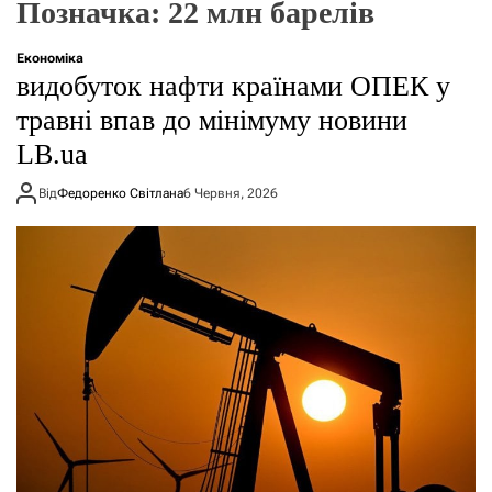
Позначка:
22 млн барелів
о
р
е
Економіка
ж
видобуток нафти країнами ОПЕК у
и
м
травні впав до мінімуму новини
у
LB.ua
Від
Федоренко Світлана
6 Червня, 2026