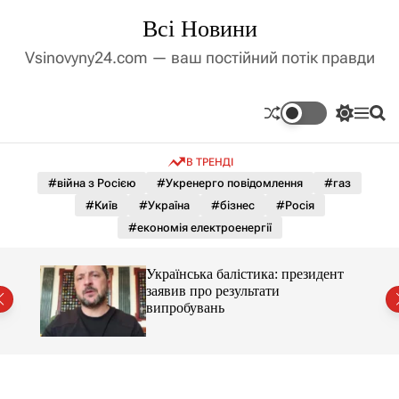
П
Всі Новини
е
р
Vsinovyny24.com — ваш постійний потік правди
е
й
т
П
М
П
и
е
е
о
д
р
н
ш
В ТРЕНДІ
е
ю
у
о
м
к
#війна з Росією
#Укренерго повідомлення
#газ
в
и
м
#Київ
#Україна
#бізнес
#Росія
к
і
а
#економія електроенергії
ч
с
к
т
о
зують
Українська балістика: президент
у
л
заявив про результати
ь
випробувань
о
р
о
в
о
г