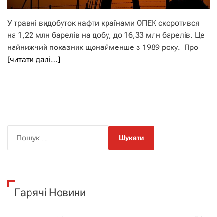
У травні видобуток нафти країнами ОПЕК скоротився
на 1,22 млн барелів на добу, до 16,33 млн барелів. Це
найнижчий показник щонайменше з 1989 року. Про
[читати далі…]
П
о
ш
у
к
Гарячі Новини
: