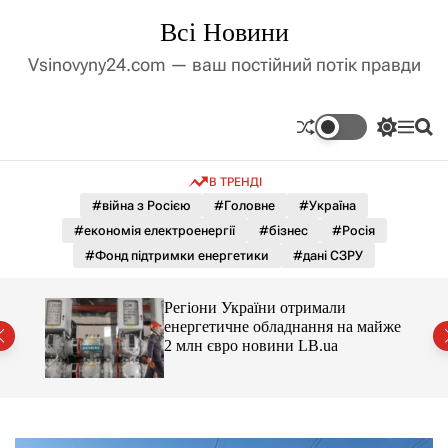
П
Всі Новини
е
р
Vsinovyny24.com — ваш постійний потік правди
е
й
т
П
М
П
и
е
е
о
д
р
н
ш
В ТРЕНДІ
е
ю
у
о
м
к
#війна з Росією
#Головне
#Україна
в
и
м
#економія електроенергії
#бізнес
#Росія
к
і
а
#Фонд підтримки енергетики
#дані СЗРУ
ч
с
к
т
о
Регіони України отримали
у
л
є
енергетичне обладнання на майже
ь
2 млн євро новини LB.ua
о
р
о
в
о
г