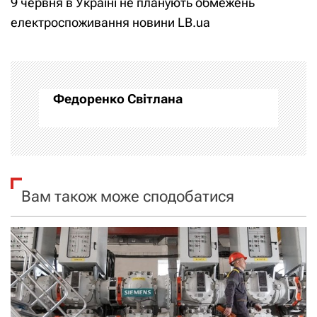
9 червня в Україні не планують обмежень
і
електроспоживання новини LB.ua
г
а
Федоренко Світлана
ц
і
я
Вам також може сподобатися
з
а
п
и