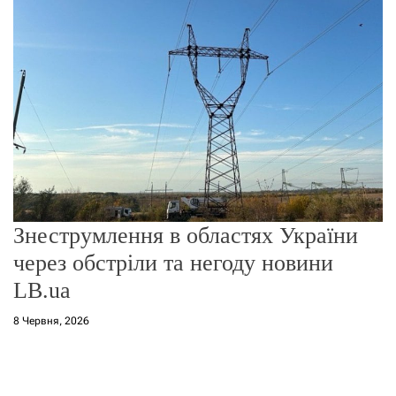
о
р
е
ж
и
м
у
Знеструмлення в областях України
через обстріли та негоду новини
LB.ua
8 Червня, 2026