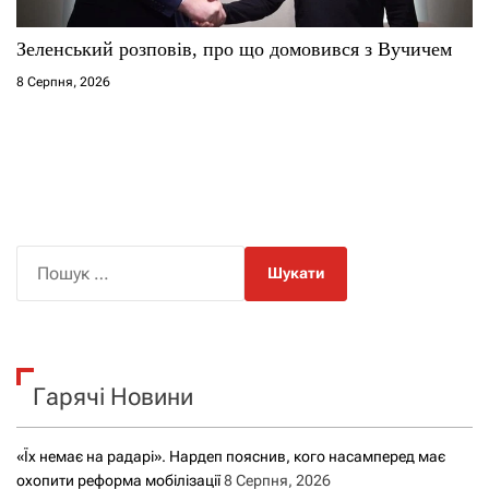
Зеленський розповів, про що домовився з Вучичем
8 Серпня, 2026
П
о
ш
у
к
Гарячі Новини
:
«Їх немає на радарі». Нардеп пояснив, кого насамперед має
охопити реформа мобілізації
8 Серпня, 2026