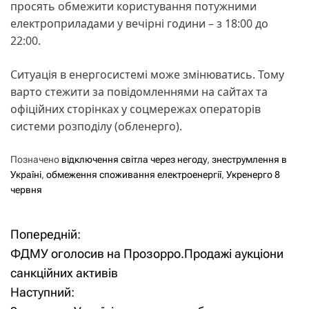
просять обмежити користування потужними
електроприладами у вечірні години – з 18:00 до
22:00.
Ситуація в енергосистемі може змінюватись. Тому
варто стежити за повідомленнями на сайтах та
офіційних сторінках у соцмережах операторів
системи розподілу (обленерго).
Позначено
відключення світла через негоду
,
знеструмлення в
Україні
,
обмеження споживання електроенергії
,
Укренерго 8
червня
Попередній:
Н
ФДМУ оголосив на Прозорро.Продажі аукціони
а
санкційних активів
Наступний:
в