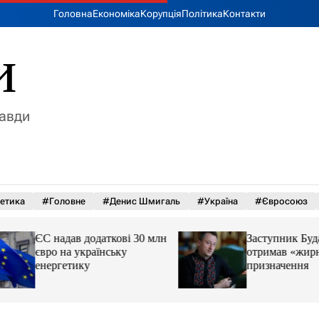
Головна
Економіка
Корупція
Політика
Контакти
и
равди
етика
#Головне
#Денис Шмигаль
#Україна
#Євросоюз
ЄС надав додаткові 30 млн
Заступник Будано
євро на українську
отримав «жирне»
енергетику
призначення