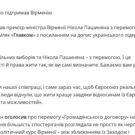
но підтримав Вірменію
в прем’єр-міністра Вірменії Нікола Пашиняна з перемо
мляє «
Главком
» з посиланням на допис українського ліде
льних виборів та Нікола Пашиняна – з перемогою. І це
і й права жити так, як ви самі визначите. Бажаємо вам у
 нашої співпраці, і саме зараз час, щоб Євросоюз реаль
 люди відчули, що жити краще завдяки відносинам із Єв
 та можливостей».
ян
оголосив
про перемогу «Громадянського договору» н
я більшість спостерігачів розглядала не просто як черг
олітичний курс Вірменії – між зближенням із Заходом і