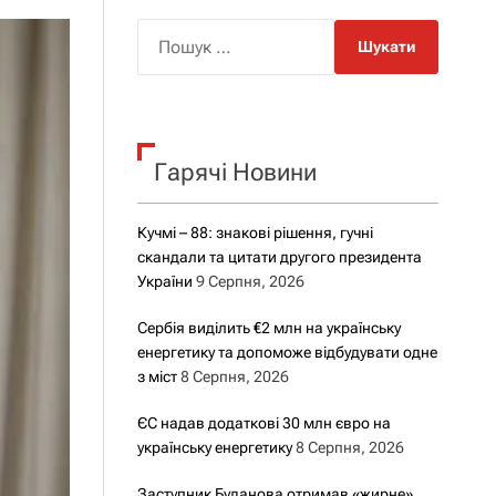
о
р
П
о
о
в
о
ш
г
у
о
р
к
е
Гарячі Новини
:
ж
и
м
у
Кучмі – 88: знакові рішення, гучні
скандали та цитати другого президента
України
9 Серпня, 2026
Сербія виділить €2 млн на українську
енергетику та допоможе відбудувати одне
з міст
8 Серпня, 2026
ЄС надав додаткові 30 млн євро на
українську енергетику
8 Серпня, 2026
Заступник Буданова отримав «жирне»