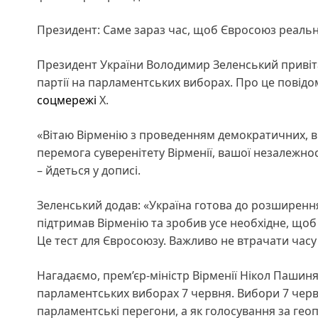
Президент: Саме зараз час, щоб Євросоюз реаль
Президент України Володимир Зеленський привіта
партії на парламентських виборах. Про це повідо
соцмережі
Х.
«Вітаю Вірменію з проведенням демократичних, ві
перемога суверенітету Вірменії, вашої незалежност
– йдеться у дописі.
Зеленський додав: «Україна готова до розширення
підтримав Вірменію та зробив усе необхідне, щоб
Це тест для Євросоюзу. Важливо не втрачати часу
Нагадаємо, прем’єр-міністр Вірменії Нікол Пашин
парламентських виборах 7 червня. Вибори 7 червн
парламентські перегони, а як голосування за геоп