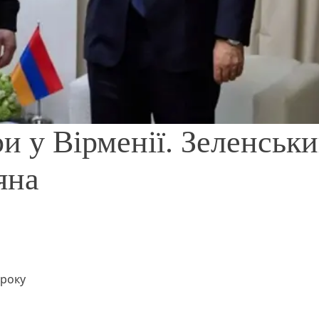
и у Вірменії. Зеленськ
яна
 року