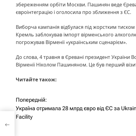
збереженням орбіти Москви. Пашинян веде Єреван 
євроінтеграцію і оголосила про зближення з ЄС.
Виборча кампанія відбулася під жорстким тиском з
Кремль заблокував імпорт вірменського алкоголю, 
погрожував Вірменії «українським сценарієм».
До слова, 4 травня в Єревані президент України
Вірменії Ніколом Пашиняном. Це був перший візит 
Читайте також:
Попередній:
Н
Україна отримала 28 млрд євро від ЄС за Ukrai
а
Facility
від
в