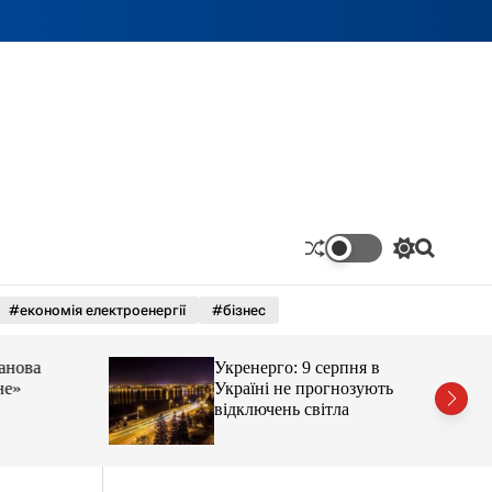
П
П
е
о
р
ш
#економія електроенергії
#бізнес
е
у
м
к
и
ва
Укренерго: 9 серпня в
к
а
Україні не прогнозують
ч
відключень світла
к
о
л
ь