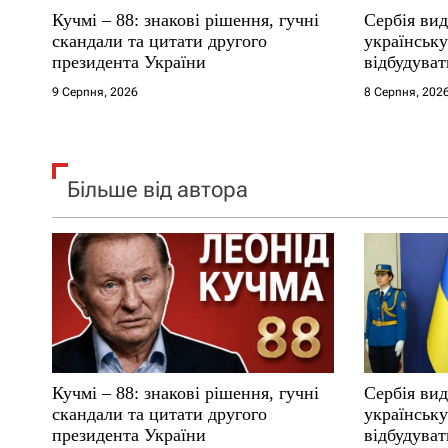
Кучмі – 88: знакові рішення, гучні
Сербія вид
і
скандали та цитати другого
українськ
президента України
відбудуват
в
9 Серпня, 2026
8 Серпня, 202
Більше від автора
Кучмі – 88: знакові рішення, гучні
Сербія вид
скандали та цитати другого
українськ
президента України
відбудуват