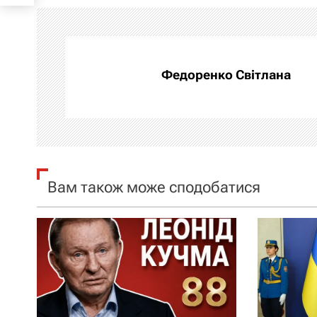
і
г
а
Федоренко Світлана
ц
і
я
Вам також може сподобатися
з
а
п
и
с