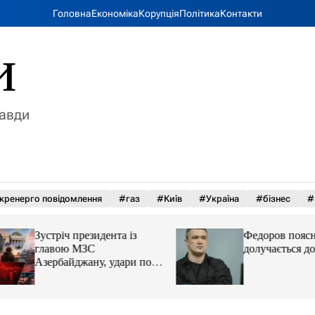
Головна
Економіка
Корупція
Політика
Контакти
и
равди
кренерго повідомлення
#газ
#Київ
#Україна
#бізнес
#
Зустріч президента із
Федоров пояснив,
главою МЗС
долучається до пр
Азербайджану, удари по
Україні. Головне за 6
серпня 2026