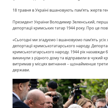
18 травня в Україні вшановують пам’ять жертв г
Президент України Володимир Зеленський, перша
депортації кримських татар 1944 року. Про це пов
«Сьогодні ми згадуємо і вшановуємо памʼять усіх
депортації кримськотатарського народу. Депортац
кримськотатарського народу. 1944 рік назавжди бу
викинули з рідного дому та відправили в чужий кр
витримав у місцях вигнання – щонайменше третин
держави.