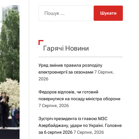
о
р
П
о
о
в
о
ш
г
у
о
р
к
е
Гарячі Новини
:
ж
и
м
у
Уряд змінив правила розподілу
електроенергії за сезонами
7 Серпня,
2026
Федоров відповів, чи готовий
повернутися на посаду міністра оборони
7 Серпня, 2026
Зустріч президента із главою МЗС
Азербайджану, удари по Україні. Головне
за 6 серпня 2026
7 Серпня, 2026