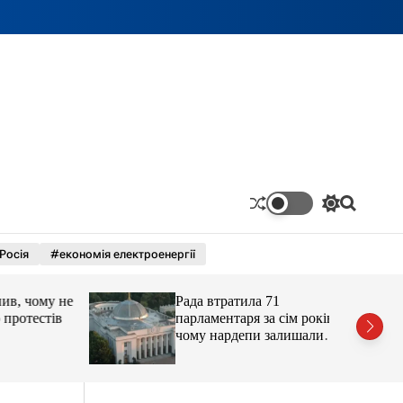
П
П
е
о
р
ш
Росія
#економія електроенергії
е
у
м
к
и
 чому не
Рада втратила 71
к
а
отестів
парламентаря за сім років:
ч
чому нардепи залишали
к
парламент
о
л
ь