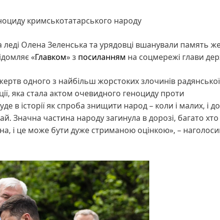
еноциду кримськотатарського народу
 леді Олена Зеленська та урядовці вшанували память ж
ідомляє «
Главком
» з
посиланням
на соцмережі глави дер
 жертв одного з найбільш жорстоких злочинів радянської
ії, яка стала актом очевидного геноциду проти
де в історії як спроба знищити народ – коли і малих, і д
ай. Значна частина народу загинула в дорозі, багато хто
а, і це може бути дуже стриманою оцінкою», – наголоси