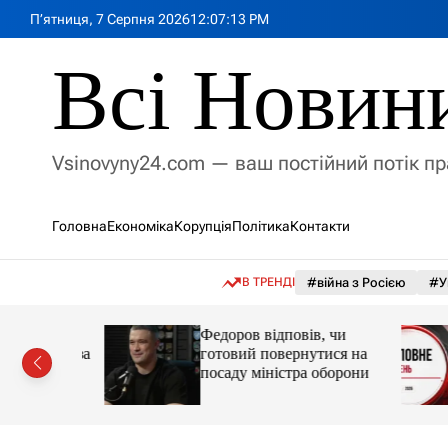
П
П’ятниця, 7 Серпня 2026
12
:
07
:
15
PM
е
р
Всі Новин
е
й
т
и
Vsinovyny24.com — ваш постійний потік п
д
о
в
Головна
Економіка
Корупція
Політика
Контакти
м
і
с
В ТРЕНДІ
#війна з Росією
#У
т
у
вила
Федоров відповів, чи
енергії за
готовий повернутися на
посаду міністра оборони