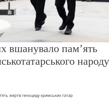
х вшанувало пам’ять
ськотатарського народ
’ять жертв геноциду кримських татар