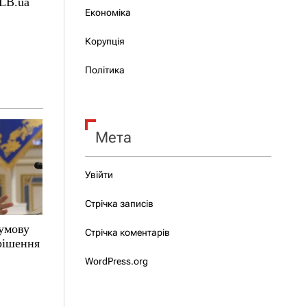
 LB.ua
Економіка
Корупція
Політика
Мета
Увійти
Стрічка записів
 умову
Стрічка коментарів
 рішення
WordPress.org