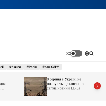
П
П
е
о
р
ш
гії
#бізнес
#Росія
#дані СЗРУ
е
у
м
к
и
8 серпня в Україні не
к
а
планують відключення
ч
світла новини LB.ua
к
зей
о
л
ь