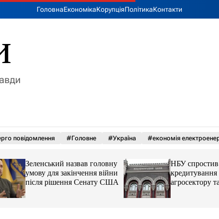
Головна
Економіка
Корупція
Політика
Контакти
и
равди
рго повідомлення
#Головне
#Україна
#економія електроенер
Зеленський назвав головну
НБУ спростив
умову для закінчення війни
кредитування для
після рішення Сенату США
агросектору та
стратегічних галу