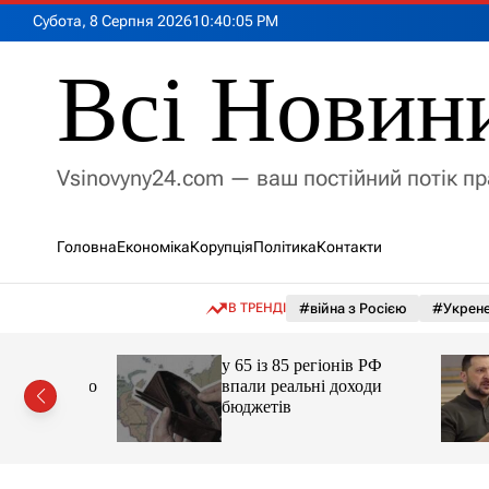
П
Субота, 8 Серпня 2026
10
:
40
:
07
PM
е
р
Всі Новин
е
й
т
и
Vsinovyny24.com — ваш постійний потік п
д
о
в
Головна
Економіка
Корупція
Політика
Контакти
м
і
с
В ТРЕНДІ
#війна з Росією
#Укрене
т
у
очав
у 65 із 85 регіонів РФ
чичем про
впали реальні доходи
ці
бюджетів