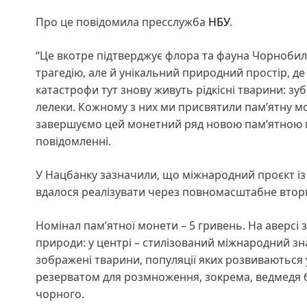
Про це повідомила пресслужба
НБУ
.
“Це вкотре підтверджує флора та фауна Чорнобиля
трагедію, але й унікальний природний простір, де
катастрофи тут знову живуть рідкісні тварини: зубр
лелеки. Кожному з них ми присвятили пам’ятну моне
завершуємо цей монетний ряд новою пам’ятною м
повідомленні.
У Нацбанку зазначили, що міжнародний проєкт із в
вдалося реалізувати через повномасштабне вторг
Номінал пам’ятної монети – 5 гривень. На аверс
природи: у центрі – стилізований міжнародний зна
зображені тварини, популяції яких розвиваються 
резерватом для розмноження, зокрема, ведмедя бу
чорного.