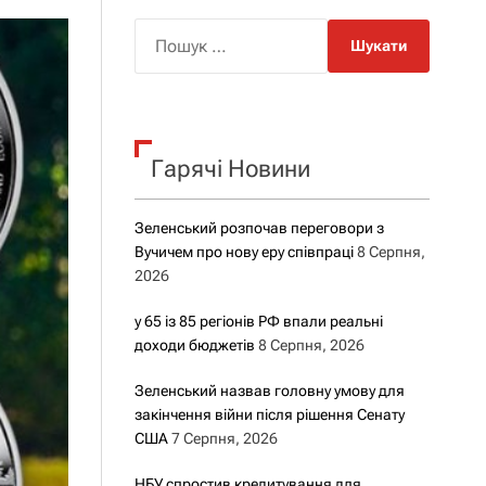
о
р
П
о
о
в
о
ш
г
у
о
р
к
е
Гарячі Новини
:
ж
и
м
у
Зеленський розпочав переговори з
Вучичем про нову еру співпраці
8 Серпня,
2026
у 65 із 85 регіонів РФ впали реальні
доходи бюджетів
8 Серпня, 2026
Зеленський назвав головну умову для
закінчення війни після рішення Сенату
США
7 Серпня, 2026
НБУ спростив кредитування для