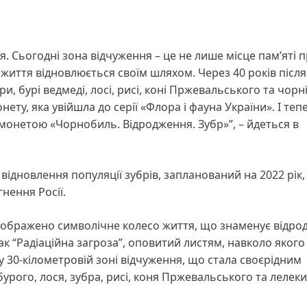
. Сьогодні зона відчуження – це не лише місце пам’яті 
 життя відновлюється своїм шляхом. Через 40 років після
и, бурі ведмеді, лосі, рисі, коні Пржевальського та чорн
ту, яка увійшла до серії «Флора і фауна України». І теп
онетою «Чорнобиль. Відродження. Зубр»”, – йдеться в
ідновлення популяції зубрів, запланований на 2022 рік,
нення Росії.
і зображено символічне колесо життя, що знаменує відр
к “Радіаційна загроза”, оповитий листям, навколо якого
у 30-кілометровій зоні відчуження, що стала своєрідним
рого, лося, зубра, рисі, коня Пржевальського та лелеки