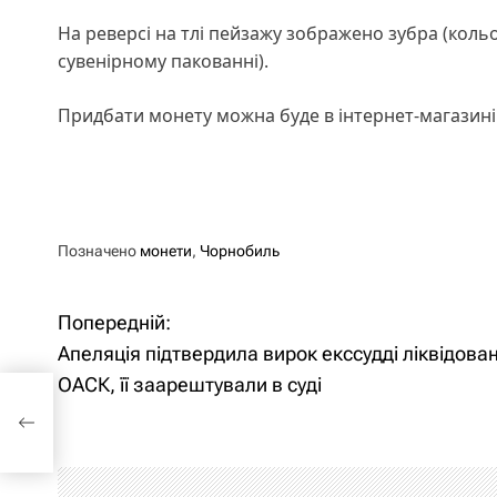
На реверсі на тлі пейзажу зображено зубра (кольор
сувенірному пакованні).
Придбати монету можна буде в інтернет-магазині 
Позначено
монети
,
Чорнобиль
Попередній:
Н
Апеляція підтвердила вирок екссудді ліквідова
а
ОАСК, її заарештували в суді
в
і