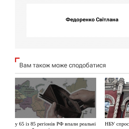
г
а
Федоренко Світлана
ц
і
я
Вам також може сподобатися
з
а
п
и
с
у 65 із 85 регіонів РФ впали реальні
НБУ спрос