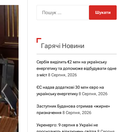
о
р
П
о
о
в
о
ш
г
у
о
р
к
е
Гарячі Новини
:
ж
и
м
у
Сербія виділить €2 млн на українську
енергетику та допоможе відбудувати одне
з міст
8 Серпня, 2026
ЄС надав додаткові 30 млн євро на
українську енергетику
8 Серпня, 2026
Заступник Буданова отримав «жирне»
призначення
8 Серпня, 2026
Укренерго: 9 серпня в Україні не
прогнозують відключень світла
8 Серпня,