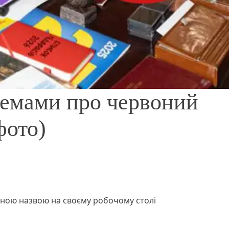
емами про червоний
фото)
чною назвою на своєму робочому столі