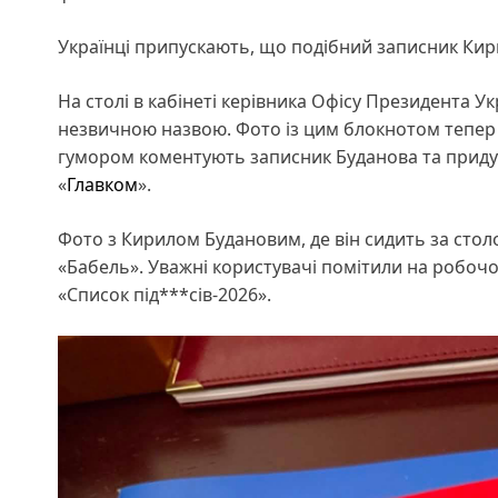
Українці припускають, що подібний записник Ки
На столі в кабінеті керівника Офісу Президента 
незвичною назвою. Фото із цим блокнотом тепер 
гумором коментують записник Буданова та придуму
«
Главком
».
Фото з Кирилом Будановим, де він сидить за столо
«Бабель». Уважні користувачі помітили на робоч
«Список під***сів-2026».