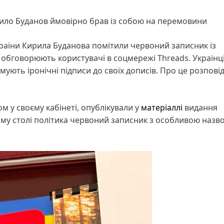
рило Буданов ймовірно брав із собою на перемовини
України Кирила Буданова помітили червоний записник із
обговорюють користувачі в соцмережі Threads. Українці
ють іронічні підписи до своїх дописів. Про це розпові
м у своєму кабінеті, опублікували у
матеріаллі
видання
ому столі політика червоний записник з особливою назв