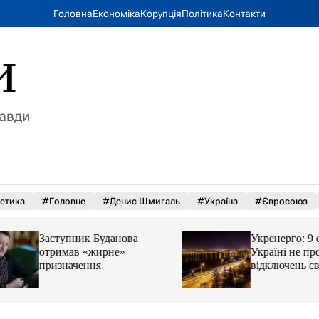
Головна
Економіка
Корупція
Політика
Контакти
и
равди
етика
#Головне
#Денис Шмигаль
#Україна
#Євросоюз
Заступник Буданова
Укренерго: 9 серп
отримав «жирне»
Україні не прогн
призначення
відключень світла