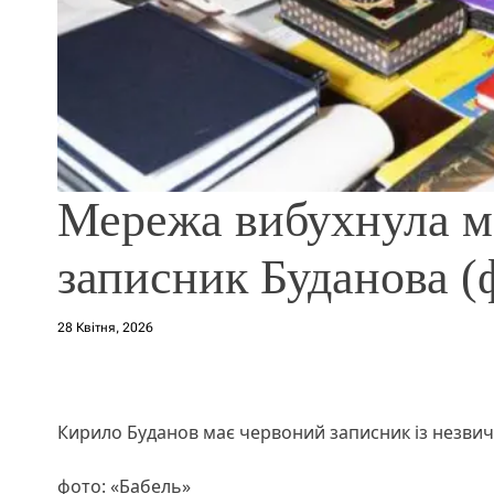
Мережа вибухнула м
записник Буданова (
28 Квітня, 2026
Кирило Буданов має червоний записник із незви
фото: «Бабель»