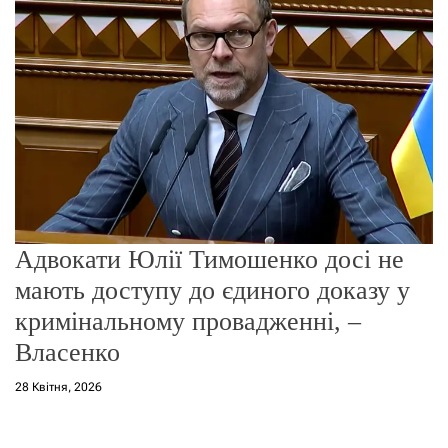
о
р
е
ж
и
м
у
Адвокати Юлії Тимошенко досі не
мають доступу до єдиного доказу у
кримінальному провадженні, –
Власенко
28 Квітня, 2026