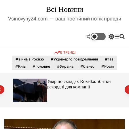
П
Всі Новини
е
р
Vsinovyny24.com — ваш постійний потік правди
е
й
т
П
М
П
и
е
е
о
д
р
н
ш
В ТРЕНДІ
е
ю
у
о
м
к
#війна з Росією
#Укренерго повідомлення
#газ
в
и
м
#Київ
#Головне
#Україна
#бізнес
#Росія
к
і
а
ч
с
Удар по складах Rozetka: збитки
к
т
рекордні для компанії
о
у
л
ь
о
р
о
в
о
г