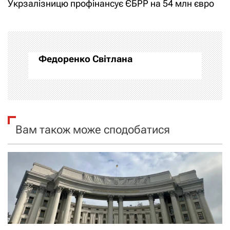
Укрзалізницю профінансує ЄБРР на 54 млн євро
в
і
г
Федоренко Світлана
а
ц
і
Вам також може сподобатися
я
з
а
п
и