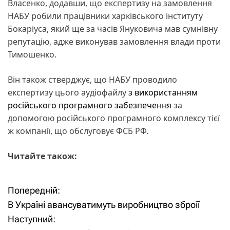
Власенко, додавши, що експертизу на замовлення
НАБУ робили працівники харківського інституту
Бокаріуса, який ще за часів Януковича мав сумнівну
репутацію, адже виконував замовлення влади проти
Тимошенко.
Він також стверджує, що НАБУ проводило
експертизу цього аудіофайлу
з використанням
російського програмного забезпечення
за
допомогою російського програмного комплексу тієї
ж компанії, що обслуговує ФСБ РФ.
Читайте також:
Попередній:
Н
В Україні авансуватимуть виробництво зброїї
а
Наступний: