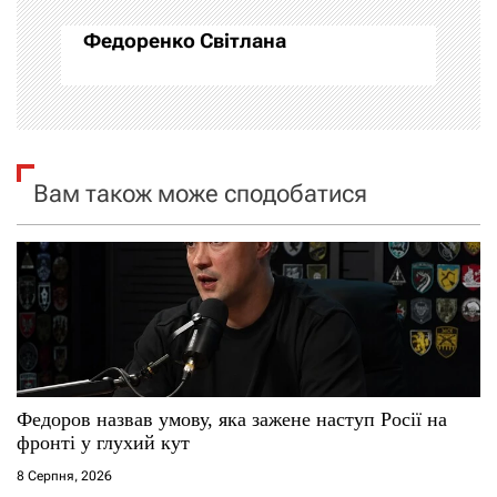
а
Федоренко Світлана
ц
і
я
Вам також може сподобатися
з
а
п
и
с
Федоров назвав умову, яка зажене наступ Росії на
фронті у глухий кут
і
8 Серпня, 2026