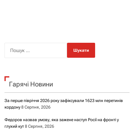
П
о
ш
у
к
Гарячі Новини
:
За перше півріччя 2026 року зафіксували 1623 млн перетинів
кордону
8 Серпня, 2026
Федоров назвав умову, яка зажене наступ Росії на фронті у
глухий кут
8 Серпня, 2026