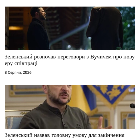
в
Зеленський розпочав переговори з Вучичем про нову
еру співпраці
8 Серпня, 2026
Зеленський назвав головну умову для закінчення