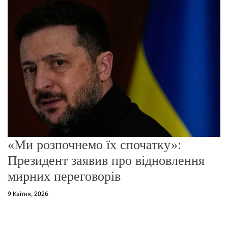
о
р
е
ж
и
м
у
«Ми розпочнемо їх спочатку»:
Президент заявив про відновлення
мирних переговорів
9 Квітня, 2026