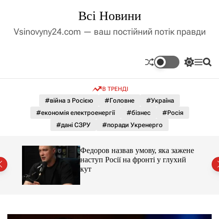
П
Всі Новини
е
р
Vsinovyny24.com — ваш постійний потік правди
е
й
т
П
М
П
и
е
е
о
д
р
н
ш
В ТРЕНДІ
е
ю
у
о
м
к
#війна з Росією
#Головне
#Україна
в
и
м
#економія електроенергії
#бізнес
#Росія
к
і
а
#дані СЗРУ
#поради Укренерго
ч
с
к
т
о
Федоров назвав умову, яка зажене
у
л
нів
наступ Росії на фронті у глухий
ь
кут
о
р
о
в
о
г