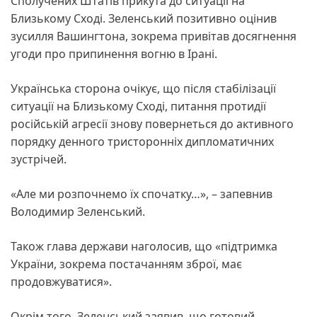
Сполучених Штатів прикута до ситуації на
Близькому Сході. Зеленський позитивно оцінив
зусилля Вашингтона, зокрема привітав досягнення
угоди про припинення вогню в Ірані.
Українська сторона очікує, що після стабілізації
ситуації на Близькому Сході, питання протидії
російській агресії знову повернеться до активного
порядку денного тристоронніх дипломатичних
зустрічей.
«Але ми розпочнемо їх спочатку…», – запевнив
Володимир Зеленський.
Також глава держави наголосив, що «підтримка
України, зокрема постачанням зброї, має
продовжуватися».
Окрім того, Зеленський заявив, що готовий