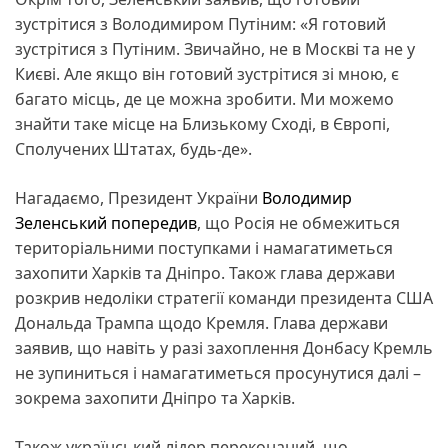
зустрітися з Володимиром Путіним: «Я готовий
зустрітися з Путіним. Звичайно, не в Москві та не у
Києві. Але якщо він готовий зустрітися зі мною, є
багато місць, де це можна зробити. Ми можемо
знайти таке місце на Близькому Сході, в Європі,
Сполучених Штатах, будь-де».
Нагадаємо, Президент України
Володимир
Зеленський попередив
, що Росія не обмежиться
територіальними поступками і намагатиметься
захопити Харків та Дніпро. Також глава держави
розкрив недоліки стратегії команди президента США
Дональда Трампа щодо Кремля. Глава держави
заявив, що навіть у разі захоплення Донбасу Кремль
не зупиниться і намагатиметься просунутися далі –
зокрема захопити Дніпро та Харків.
Також український лідер переконаний, що