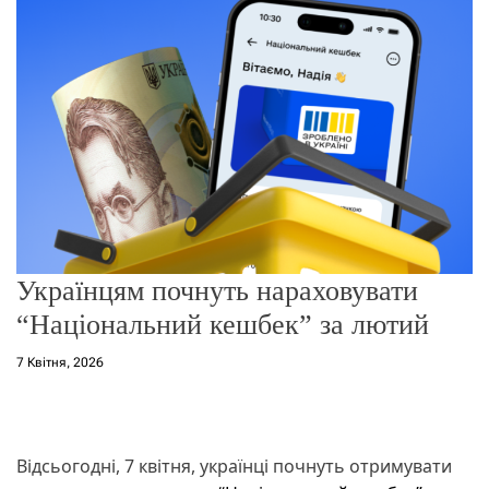
о
р
е
ж
и
м
у
Українцям почнуть нараховувати
“Національний кешбек” за лютий
7 Квітня, 2026
Відсьогодні, 7 квітня, українці почнуть отримувати