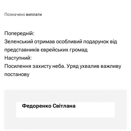
Позначено
виплати
Попередній:
Н
Зеленський отримав особливий подарунок від
а
представників єврейських громад
Наступний:
в
Посилення захисту неба. Уряд ухвалив важливу
і
постанову
г
а
Федоренко Світлана
ц
і