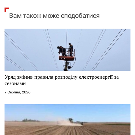
я
Вам також може сподобатися
з
а
п
и
с
Уряд змінив правила розподілу електроенергії за
і
сезонами
7 Серпня, 2026
в