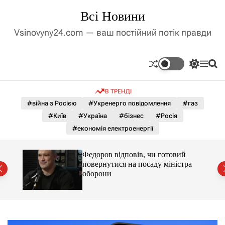
П
Всі Новини
е
р
Vsinovyny24.com — ваш постійний потік правди
е
й
т
П
М
П
и
е
е
о
д
р
н
ш
В ТРЕНДІ
е
ю
у
о
м
к
#війна з Росією
#Укренерго повідомлення
#газ
в
и
м
#Київ
#Україна
#бізнес
#Росія
к
і
а
#економія електроенергії
ч
с
к
т
о
лу
Федоров відповів, чи готовий
у
л
повернутися на посаду міністра
ь
оборони
о
р
о
в
о
г