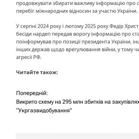
продовжувати збирати важливу інформацію про ста
перебіг міжнародних відносин за участю України.
У серпні 2024 року і лютому 2025 року Федір Христ
бесіди нардеп передав ворогу інформацію про стан
поінформував про позиції президента України, і
інших держав щодо врегулювання війни, у тому чис
агресії РФ.
Читайте також:
Попередній:
Н
Викрито схему на 295 млн збитків на закупівля
а
“Укргазвидобування”
в
і