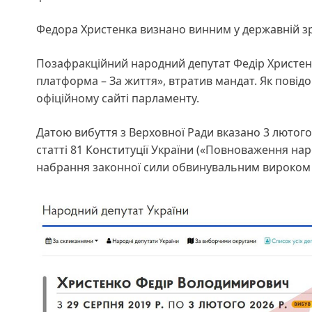
Федора Христенка визнано винним у державній з
Позафракційний народний депутат Федір Христенк
платформа – За життя», втратив мандат. Як повідо
офіційному сайті парламенту.
Датою вибуття з Верховної Ради вказано 3 лютого 
статті 81 Конституції України («Повноваження на
набрання законної сили обвинувальним вироком 