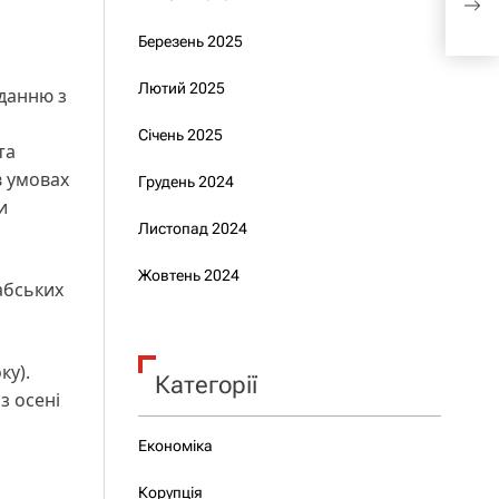
нап
Березень 2025
Лютий 2025
иданню з
а
Січень 2025
та
в умовах
Грудень 2024
и
Листопад 2024
Жовтень 2024
абських
ку).
Категорії
з осені
Економіка
Корупція