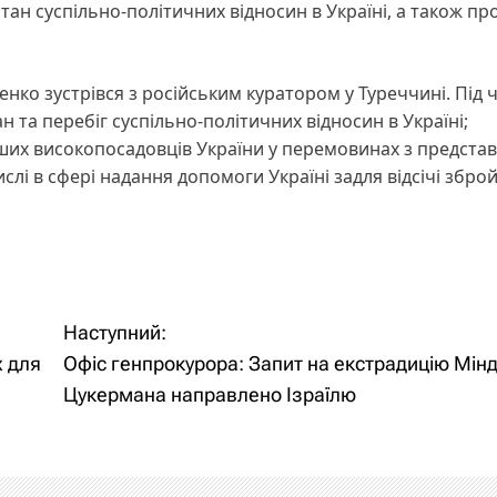
н суспільно-політичних відносин в Україні, а також пр
енко зустрівся з російським куратором у Туреччині. Під 
 та перебіг суспільно-політичних відносин в Україні;
нших високопосадовців України у перемовинах з предста
лі в сфері надання допомоги Україні задля відсічі збро
Наступний:
х для
Офіс генпрокурора: Запит на екстрадицію Мінді
Цукермана направлено Ізраїлю