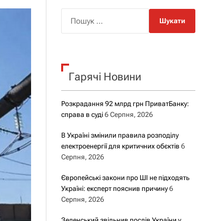
о
р
П
о
о
в
о
ш
г
у
о
р
к
е
Гарячі Новини
:
ж
и
м
у
Розкрадання 92 млрд грн ПриватБанку:
справа в суді
6 Серпня, 2026
В Україні змінили правила розподілу
електроенергії для критичних обєктів
6
Серпня, 2026
Європейські закони про ШІ не підходять
Україні: експерт пояснив причину
6
Серпня, 2026
Зеленський звільнив послів України у