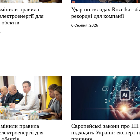
змінили правила
Удар по складах Rozetka: зб
електроенергії для
рекордні для компанії
 обєктів
6 Серпня, 2026
6
змінили правила
Європейські закони про ШІ
електроенергії для
підходять Україні: експерт 
 обєктів
причину