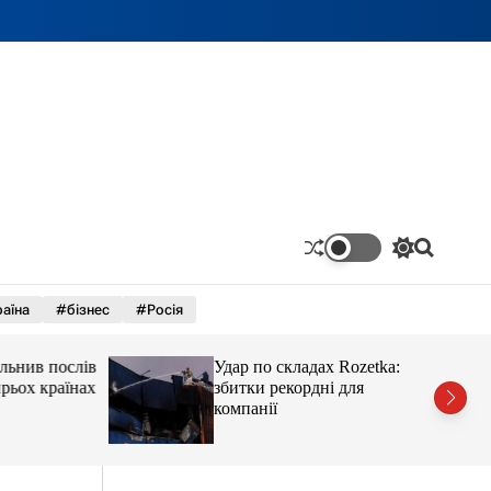
П
П
е
о
р
ш
аїна
#бізнес
#Росія
е
у
м
к
и
ив послів
Удар по складах Rozetka:
к
а
х країнах
збитки рекордні для
ч
компанії
к
о
л
ь