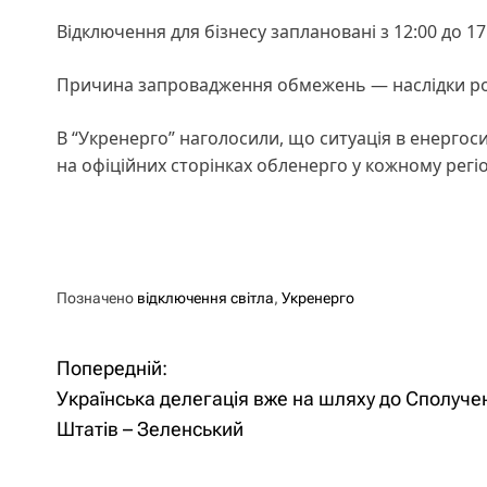
Відключення для бізнесу заплановані з 12:00 до 17
Причина запровадження обмежень — наслідки рос
В “Укренерго” наголосили, що ситуація в енергос
на офіційних сторінках обленерго у кожному регіо
Позначено
відключення світла
,
Укренерго
Попередній:
Н
Українська делегація вже на шляху до Сполуче
а
Штатів – Зеленський
в