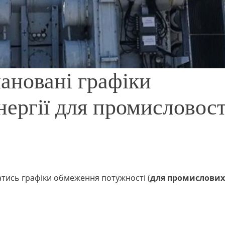
лановані графіки
ергії для промисловост
ватись графіки обмеження потужності (
для промислових