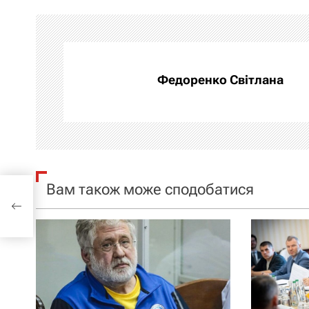
і
г
а
Федоренко Світлана
ц
і
я
Вам також може сподобатися
яху
з
а
п
и