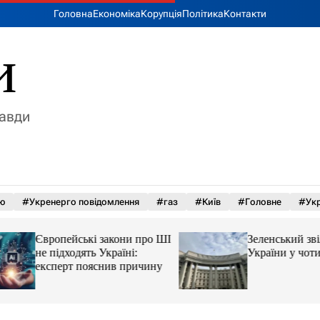
Головна
Економіка
Корупція
Політика
Контакти
и
равди
ю
#Укренерго повідомлення
#газ
#Київ
#Головне
#Укр
Європейські закони про ШІ
Зеленський звільн
не підходять Україні:
України у чотирьо
експерт пояснив причину