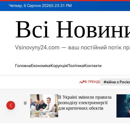
П
Четвер, 6 Серпня 2026
5
:
23
:
33
PM
е
р
Всі Новин
е
й
т
и
Vsinovyny24.com — ваш постійний потік п
д
о
в
Головна
Економіка
Корупція
Політика
Контакти
м
і
с
В ТРЕНДІ
#війна з Росіє
т
у
млрд грн
В Україні змінили правила
ава в суді
розподілу електроенергії
для критичних обєктів