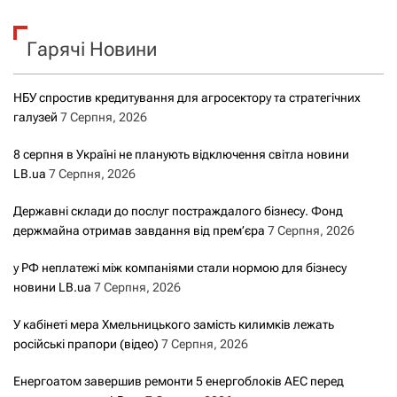
у
к
Гарячі Новини
:
НБУ спростив кредитування для агросектору та стратегічних
галузей
7 Серпня, 2026
8 серпня в Україні не планують відключення світла новини
LB.ua
7 Серпня, 2026
Державні склади до послуг постраждалого бізнесу. Фонд
держмайна отримав завдання від прем’єра
7 Серпня, 2026
у РФ неплатежі між компаніями стали нормою для бізнесу
новини LB.ua
7 Серпня, 2026
У кабінеті мера Хмельницького замість килимків лежать
російські прапори (відео)
7 Серпня, 2026
Енергоатом завершив ремонти 5 енергоблоків АЕС перед