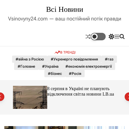
П
Всі Новини
е
р
Vsinovyny24.com — ваш постійний потік правди
е
й
т
П
М
П
и
е
е
о
д
р
н
ш
В ТРЕНДІ
е
ю
у
о
м
к
#війна з Росією
#Укренерго повідомлення
#газ
в
и
м
#Головне
#Україна
#економія електроенергії
к
і
а
#бізнес
#Росія
ч
с
к
т
о
для
8 серпня в Україні не планують
у
л
відключення світла новини LB.ua
ь
о
р
о
в
о
г