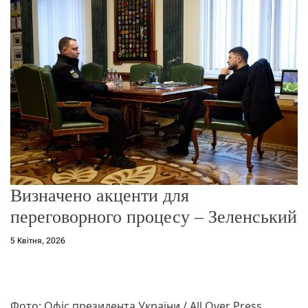
о
р
е
ж
и
м
у
Визначено акценти для
переговорного процесу – Зеленський
5 Квітня, 2026
Фото: Офіс президента України / All Over Press