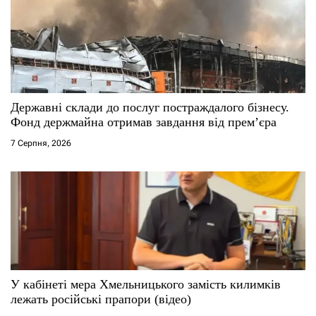
п
и
с
Державні склади до послуг постраждалого бізнесу.
і
Фонд держмайна отримав завдання від прем’єра
7 Серпня, 2026
в
У кабінеті мера Хмельницького замість килимків
лежать російські прапори (відео)