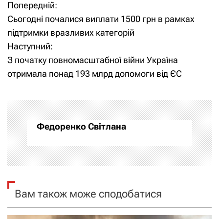
Попередній:
Н
Сьогодні почалися виплати 1500 грн в рамках
а
підтримки вразливих категорій
Наступний:
в
З початку повномасштабної війни Україна
і
отримала понад 193 млрд допомоги від ЄС
г
а
Федоренко Світлана
ц
і
я
Вам також може сподобатися
з
а