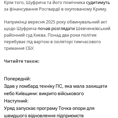
Крім того, Шуфрича та його помічника
судитимуть
за фінансування Росгвардії в окупованому Криму.
Наприкінці вересня 2025 року обвинувальний акт
щодо Шуфрича
почав розглядати
Шевченківський
районний суд Києва. Понад два роки політик
перебуває під вартою в ізоляторі тимчасового
тримання СБУ.
Читайте також:
Попередній:
Н
Здав у ломбард техніку ПС, яка мала захищати
а
небо Київщини: викрито військового
Наступний:
в
Уряд запускає програму Точка опори для
і
швидшого відновлення підприємств