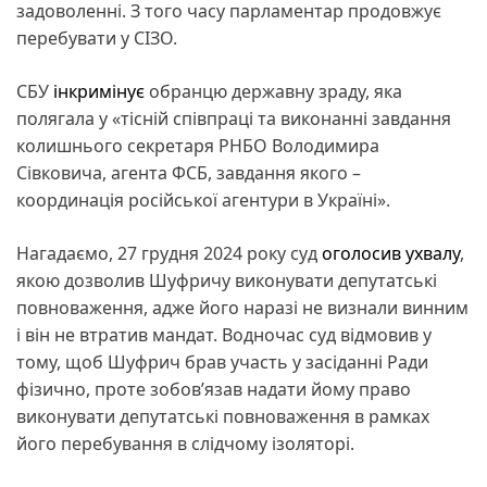
задоволенні. З того часу парламентар продовжує
перебувати у СІЗО.
СБУ
інкримінує
обранцю державну зраду, яка
полягала у «тісній співпраці та виконанні завдання
колишнього секретаря РНБО Володимира
Сівковича, агента ФСБ, завдання якого –
координація російської агентури в Україні».
Нагадаємо, 27 грудня 2024 року суд
оголосив ухвалу
,
якою дозволив Шуфричу виконувати депутатські
повноваження, адже його наразі не визнали винним
і він не втратив мандат. Водночас суд відмовив у
тому, щоб Шуфрич брав участь у засіданні Ради
фізично, проте зобовʼязав надати йому право
виконувати депутатські повноваження в рамках
його перебування в слідчому ізоляторі.