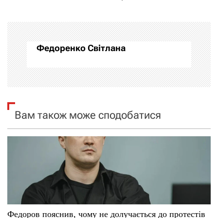
г
а
Федоренко Світлана
ц
і
я
Вам також може сподобатися
з
а
п
и
с
Федоров пояснив, чому не долучається до протестів