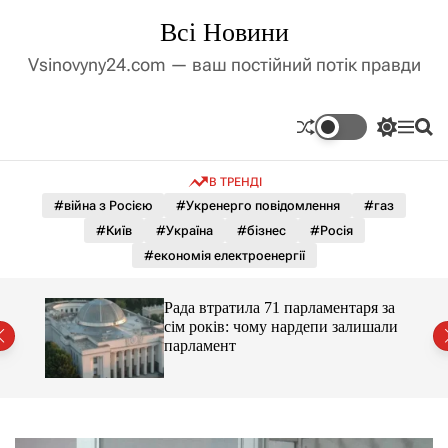
П
Всі Новини
е
р
Vsinovyny24.com — ваш постійний потік правди
е
й
т
П
М
П
и
е
е
о
д
р
н
ш
В ТРЕНДІ
е
ю
у
о
м
к
#війна з Росією
#Укренерго повідомлення
#газ
в
и
м
#Київ
#Україна
#бізнес
#Росія
к
і
а
#економія електроенергії
ч
с
к
т
о
Рада втратила 71 парламентаря за
у
л
сім років: чому нардепи залишали
ь
парламент
о
р
о
в
о
г