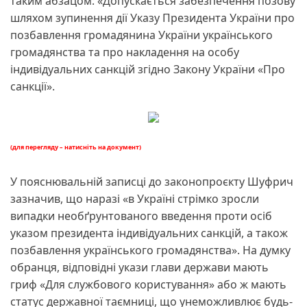
таким абзацом: «Допускається забезпечення позову
шляхом зупинення дії Указу Президента України про
позбавлення громадянина України українського
громадянства та про накладення на особу
індивідуальних санкцій згідно Закону України «Про
санкції».
(для перегляду – натисніть на документ)
У пояснювальній записці до законопроєкту Шуфрич
зазначив, що наразі «в Україні стрімко зросли
випадки необґрунтованого введення проти осіб
указом президента індивідуальних санкцій, а також
позбавлення українського громадянства». На думку
обранця, відповідні укази глави держави мають
гриф «Для службового користування» або ж мають
статус державної таємниці, що унеможливлює будь-