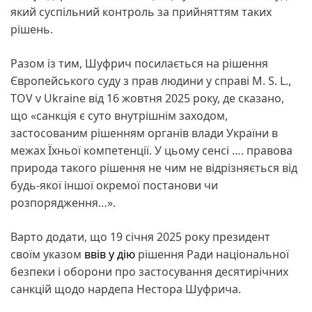
який суспільний контроль за прийняттям таких
рішень.
Разом із тим, Шуфрич посилається на рішення
Європейського суду з прав людини у справі M. S. L.,
TOV v Ukraine від 16 жовтня 2025 року, де сказано,
що «санкція є суто внутрішнім заходом,
застосованим рішенням органів влади України в
межах Їхньої компетенції. У цьому сенсі …. правова
природа такого рішення не чим не відрізняється від
будь-якої іншої окремої постанови чи
розпорядження…».
Варто додати, що 19 січня 2025 року президент
своїм указом
ввів у дію
рішення Ради національної
безпеки і оборони про застосування десятирічних
санкцій щодо нардепа Нестора Шуфрича.