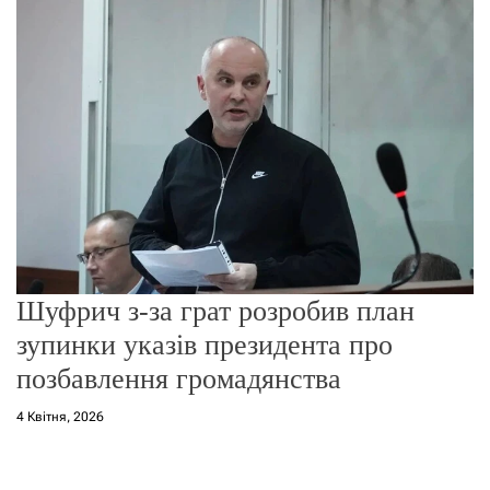
о
р
е
ж
и
м
у
Шуфрич з-за грат розробив план
зупинки указів президента про
позбавлення громадянства
4 Квітня, 2026