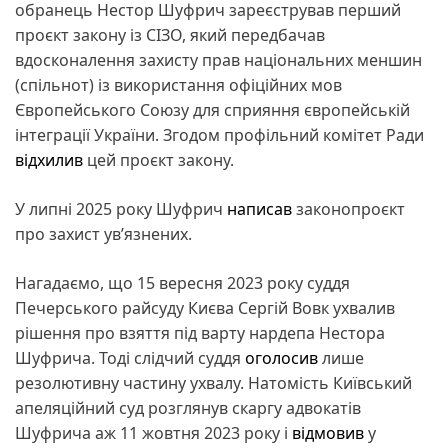
обранець Нестор Шуфрич зареєстрував перший
проєкт закону із СІЗО, який передбачав
вдосконалення захисту прав національних меншин
(спільнот) із використання офіційних мов
Європейського Союзу для сприяння європейській
інтеграції України. Згодом профільний комітет Ради
відхилив
цей проєкт закону.
У липні 2025 року Шуфрич
написав
законопроєкт
про захист ув’язнених.
Нагадаємо, що 15 вересня 2023 року суддя
Печерського райсуду Києва Сергій Вовк ухвалив
рішення про взяття під варту нардепа Нестора
Шуфрича. Тоді слідчий суддя
оголосив
лише
резолютивну частину ухвалу. Натомість Київський
апеляційний суд розглянув скаргу адвокатів
Шуфрича аж 11 жовтня 2023 року і
відмовив
у