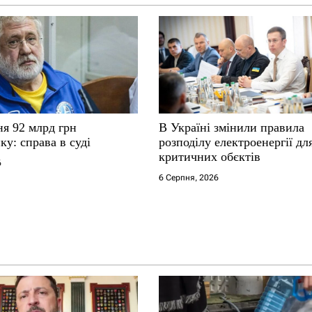
ня 92 млрд грн
В Україні змінили правила
у: справа в суді
розподілу електроенергії дл
критичних обєктів
6
6 Серпня, 2026