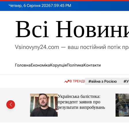
П
Четвер, 6 Серпня 2026
7
:
59
:
47
PM
е
р
Всі Новин
е
й
т
и
Vsinovyny24.com — ваш постійний потік п
д
о
в
Головна
Економіка
Корупція
Політика
Контакти
м
і
с
В ТРЕНДІ
#війна з Росією
#У
т
у
і не
Українська балістика:
ключень
президент заявив про
результати випробувань