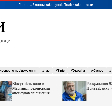
Головна
Економіка
Корупція
Політика
Контакти
и
равди
кренерго повідомлення
#газ
#Київ
#Україна
#бізнес
#
Відсутність води в
Розкрадання 92 м
Марганці: Зеленський
ПриватБанку: спра
анонсував звільнення