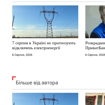
а
п
и
с
і
7 серпня в Україні не прогнозують
Розкрадан
відключень електроенергії
ПриватБанк
в
6 Серпня, 2026
6 Серпня, 202
Більше від автора