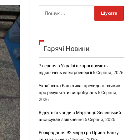
о
р
П
о
о
в
о
ш
г
у
о
р
к
е
Гарячі Новини
:
ж
и
м
у
7 серпня в Україні не прогнозують
відключень електроенергії
6 Серпня, 2026
Українська балістика: президент заявив
про результати випробувань
6 Серпня,
2026
Відсутність води в Марганці: Зеленський
анонсував звільнення
6 Серпня, 2026
Розкрадання 92 млрд грн ПриватБанку:
справа в суді
6 Серпня, 2026