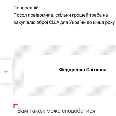
Н
Попередній:
Посол повідомила, скільки грошей треба на
а
закупівлю зброї США для України до кінця року
в
і
г
а
шей
Федоренко Світлана
для
ц
і
я
з
Вам також може сподобатися