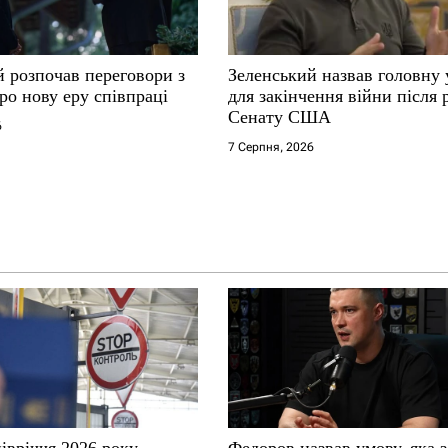
й розпочав переговори з
Зеленський назвав головну
ро нову еру співпраці
для закінчення війни після
Сенату США
6
7 Серпня, 2026
івріччя 2026 року
Федоров назвав умову, яка 