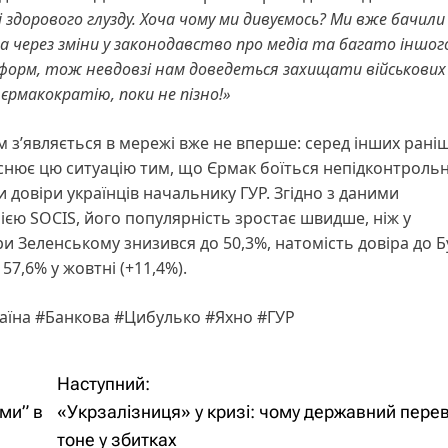
 здорового глузду. Хоча чому ми дивуємось? Ми вже бачили 
 через зміни у законодавство про медіа та багато іншог
форм, тож невдовзі нам доведеться захищати військових 
 єрмакократію, поки не пізно!
»
 з’являється в мережі вже не вперше: серед інших рані
снює цю ситуацію тим, що Єрмак боїться непідконтрольн
 довіри українців начальнику ГУР. Згідно з даними
ією SOCIS, його популярність зростає швидше, ніж у
и Зеленському знизився до 50,3%, натомість довіра до 
57,6% у жовтні (+11,4%).
аїна #Банкова #Цибулько #Яхно #ГУР
Наступний:
ми” в
«Укрзалізниця» у кризі: чому державний пере
тоне у збитках