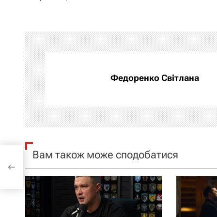
в
і
г
а
Федоренко Світлана
ц
і
я
Вам також може сподобатися
ло
з
–
а
п