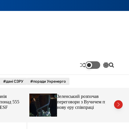
П
П
е
о
р
ш
#дані СЗРУ
#поради Укренерго
е
у
м
к
и
Зеленський розпочав
к
а
ад 555
переговори з Вучичем про
ч
F
нову еру співпраці
к
о
л
ь