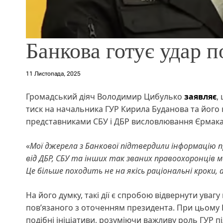
Банкова готує удар п
11 Листопада, 2025
Громадський діяч Володимир Цибулько
заявляє
,
тиск на начальника ГУР Кирила Буданова та його 
представниками СБУ і ДБР висловлювання Єрмака
«
Мої джерела з Банкової підтвердили інформацію п
від ДБР, СБУ та інших так званих правоохоронців
Це більше походить не на якісь раціональні кроки,
На його думку, такі дії є спробою відвернути уваг
пов’язаного з оточенням президента. При цьому 
подібні ініціативи, розуміючи важливу роль ГУР п