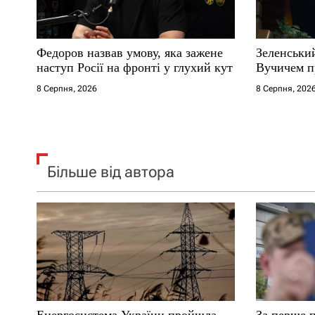
и
с
Федоров назвав умову, яка зажене
Зеленськи
і
наступ Росії на фронті у глухий кут
Вучичем п
8 Серпня, 2026
8 Серпня, 202
в
Більше від автора
Енергосистема України пройшла
За перше п