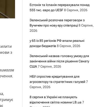
Естонія та Іспанія перерахували понад
555 тис. євро до UESF
8 Серпня, 2026
Зеленський розпочав переговори з
Вучичем про нову еру співпраці
8 Серпня,
2026
у 65 із 85 регіонів РФ впали реальні
силити
доходи бюджетів
8 Серпня, 2026
змови з
Зеленський назвав головну умову для
закінчення війни після рішення Сенату
США
7 Серпня, 2026
 вимагав
очення.
НБУ спростив кредитування для
агросектору та стратегічних галузей
7
Серпня, 2026
ча,
8 серпня в Україні не планують
дтримує
відключення світла новини LB.ua
7
ає