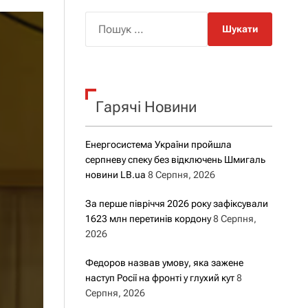
о
р
П
о
о
в
о
ш
г
у
о
р
к
е
Гарячі Новини
:
ж
и
м
у
Енергосистема України пройшла
серпневу спеку без відключень Шмигаль
новини LB.ua
8 Серпня, 2026
За перше півріччя 2026 року зафіксували
1623 млн перетинів кордону
8 Серпня,
2026
Федоров назвав умову, яка зажене
наступ Росії на фронті у глухий кут
8
Серпня, 2026