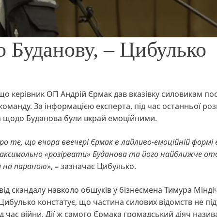
о Буданову, – Цибулько
 що керівник ОП Андрій Єрмак дав вказівку силовикам по
команду. За інформацією експерта, під час останньої ро
 щодо Буданова були вкрай емоційними.
ро те, що вчора ввечері Єрмак в лайливо-емоційній формі
 максимально «розірвати» Буданова та його найближче от
 а на параною
»,
–
зазначає Цибулько.
у від скандалу навколо обшуків у бізнесмена Тимура Мінді
Цибулько констатує, що частина силових відомств не пі
ід час війни. Дії ж самого Єрмака громадський діяч назив