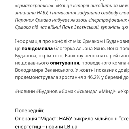
«
єрмакократією
»: «
Вся ця історія виходить за межі
знищити НАБУ, і намагання задушити свободу слова
Параноя Єрмака набуває якихось гіпертрофованих 
Єрмака під час війни! Пане Зеленський, зупиніть цю
Інформація про конфлікт між Єрмаком і Будановим
це
повідомляла
блогерка Альона Яхно. Вона поя
Буданова, окрім того, Банкову непокоять рейтинги
нещодавнього
опитування
, проведеного компан
Володимира Зеленського. У жовтні показник довір
продемонструвала зростання з 46,2% у березні до 
#новини #Буданов #Єрмак #скандал #Міндіч #Укр
Попередній:
Н
Операція “Мідас”: НАБУ викрило мільйонні “схе
а
енергетиці – новини LB.ua