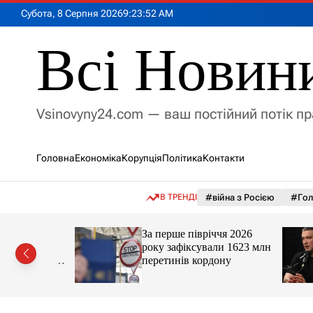
П
Субота, 8 Серпня 2026
9
:
23
:
54
AM
е
р
Всі Новин
е
й
т
и
Vsinovyny24.com — ваш постійний потік п
д
о
в
Головна
Економіка
Корупція
Політика
Контакти
м
і
с
В ТРЕНДІ
#війна з Росією
#Гол
т
у
країни
За перше півріччя 2026
у спеку
року зафіксували 1623 млн
Шмигаль
перетинів кордону