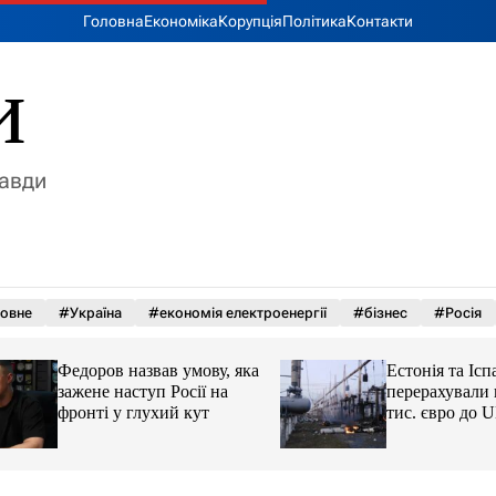
Головна
Економіка
Корупція
Політика
Контакти
и
равди
овне
#Україна
#економія електроенергії
#бізнес
#Росія
Федоров назвав умову, яка
Естонія та Іспанія
зажене наступ Росії на
перерахували пон
фронті у глухий кут
тис. євро до UES