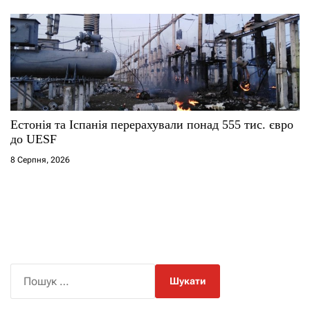
Естонія та Іспанія перерахували понад 555 тис. євро
до UESF
8 Серпня, 2026
П
о
ш