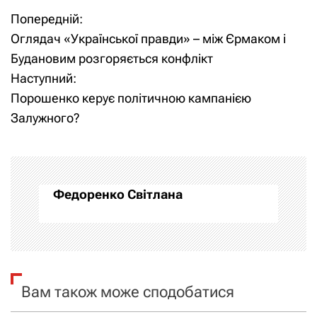
Попередній:
Н
Оглядач «Української правди» – між Єрмаком і
а
Будановим розгоряється конфлікт
Наступний:
в
Порошенко керує політичною кампанією
і
Залужного?
г
а
Федоренко Світлана
ц
і
я
Вам також може сподобатися
з