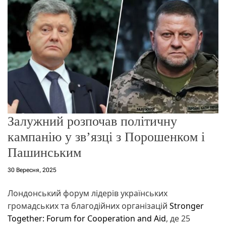
о
р
е
ж
и
м
у
Залужний розпочав політичну
кампанію у зв’язці з Порошенком і
Пашинським
30 Вересня, 2025
Лондонський форум лідерів українських
громадських та благодійних організацій
Stronger
Together: Forum for Cooperation and Aid
, де 25