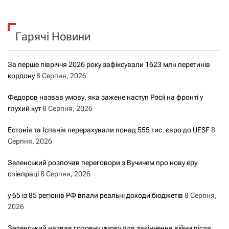
у
к
Гарячі Новини
:
За перше півріччя 2026 року зафіксували 1623 млн перетинів
кордону
8 Серпня, 2026
Федоров назвав умову, яка зажене наступ Росії на фронті у
глухий кут
8 Серпня, 2026
Естонія та Іспанія перерахували понад 555 тис. євро до UESF
8
Серпня, 2026
Зеленський розпочав переговори з Вучичем про нову еру
співпраці
8 Серпня, 2026
у 65 із 85 регіонів РФ впали реальні доходи бюджетів
8 Серпня,
2026
Зеленський назвав головну умову для закінчення війни після