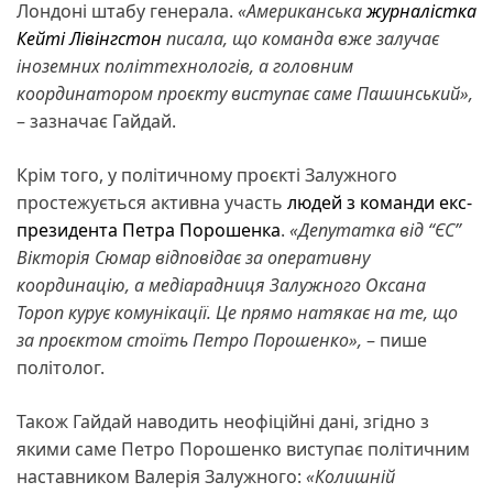
Лондоні штабу генерала.
«Американська
журналістка
Кейті Лівінгстон
писала, що команда вже залучає
іноземних політтехнологів, а головним
координатором проєкту виступає саме Пашинський»,
– зазначає Гайдай.
Крім того, у політичному проєкті Залужного
простежується активна участь
людей з команди екс-
президента Петра Порошенка
.
«Депутатка від “ЄС”
Вікторія Сюмар відповідає за оперативну
координацію, а медіарадниця Залужного Оксана
Тороп курує комунікації. Це прямо натякає на те, що
за проєктом стоїть Петро Порошенко»,
– пише
політолог.
Також Гайдай наводить неофіційні дані, згідно з
якими саме Петро Порошенко виступає політичним
наставником Валерія Залужного:
«Колишній