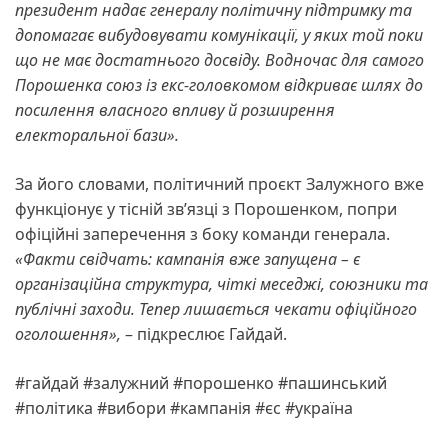
президент надає генералу політичну підтримку та
допомагає вибудовувати комунікації, у яких той поки
що не має достатнього досвіду. Водночас для самого
Порошенка союз із екс-головкомом відкриває шлях до
посилення власного впливу й розширення
електоральної бази».
За його словами, політичний проєкт Залужного вже
функціонує у тісній зв’язці з Порошенком, попри
офіційні заперечення з боку команди генерала.
«Факти свідчать: кампанія вже запущена – є
організаційна структура, чіткі меседжі, союзники та
публічні заходи. Тепер лишається чекати офіційного
оголошення»,
– підкреслює Гайдай.
#гайдай #залужний #порошенко #пашинський
#політика #вибори #кампанія #єс #україна