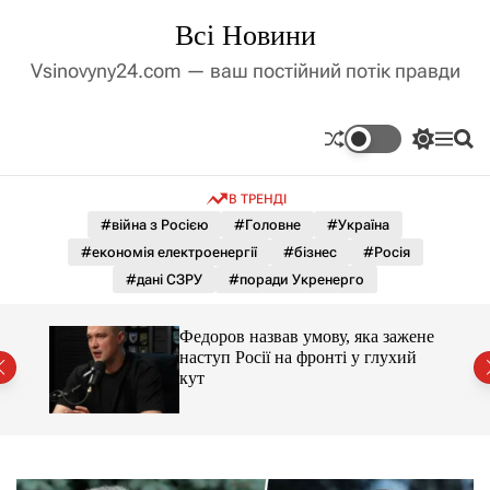
П
Всі Новини
е
р
Vsinovyny24.com — ваш постійний потік правди
е
й
т
П
М
П
и
е
е
о
д
р
н
ш
В ТРЕНДІ
е
ю
у
о
м
к
#війна з Росією
#Головне
#Україна
в
и
м
#економія електроенергії
#бізнес
#Росія
к
і
а
#дані СЗРУ
#поради Укренерго
ч
с
к
т
о
Федоров назвав умову, яка зажене
у
л
нів
наступ Росії на фронті у глухий
ь
кут
о
р
о
в
о
г