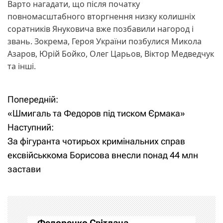
Варто нагадати, що після початку
повномасштабного вторгнення низку колишніх
соратників Януковича вже позбавили нагород і
звань. Зокрема, Героя України позбулися Микола
Азаров, Юрій Бойко, Олег Царьов, Віктор Медведчук
та інші.
Попередній:
Н
«Шмигаль та Федоров під тиском Єрмака»
а
Наступний:
За фігуранта чотирьох кримінальних справ
в
ексвійськкома Борисова внесли понад 44 млн
і
застави
г
а
Федоренко Світлана