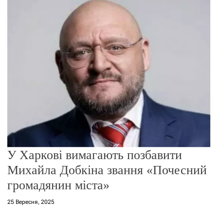
о
р
е
ж
и
м
у
У Харкові вимагають позбавити
Михайла Добкіна звання «Почесний
громадянин міста»
25 Вересня, 2025