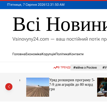
П
П’ятниця, 7 Серпня 2026
12
:
31
:
51
AM
е
р
Всі Новин
е
й
т
и
Vsinovyny24.com — ваш постійний потік п
д
о
в
Головна
Економіка
Корупція
Політика
Контакти
м
і
с
В ТРЕНДІ
#війна з Росією
#У
т
у
 округів
Уряд розширив програму 5-
7-9 для аграріїв до 80 млрд
аді:
грн