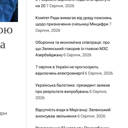
на 20
7 Серпня, 2026
Комітет Ради вимагає від уряду пояснень
щодо призначення очільниці Мінцифри
7
рою
Серпня, 2026
за
Оборонна та економічна співпраця: про
що Зеленський говорив із главою МЗС
Азербайджану
6 Серпня, 2026
7 серпня в Україні не прогнозують
відключень електроенергії
6 Серпня, 2026
Українська балістика: президент заявив
про результати випробувань
6 Серпня,
2026
Відсутність води в Марганці: Зеленський
дон
анонсував звільнення
6 Серпня, 2026