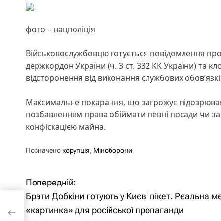
фото – нацполіція
Військовослужбовцю готується повідомлення про 
держкордон України (ч. 3 ст. 332 КК України) та 
відсторонення від виконання службових обов’язкі
Максимальне покарання, що загрожує підозрюваном
позбавленням права обіймати певні посади чи зай
конфіскацією майна.
Позначено
корупція
,
Міноборони
Попередній:
Н
Брати Добкіни готують у Києві пікет. Реальна м
а
«картинка» для російської пропаганди
»