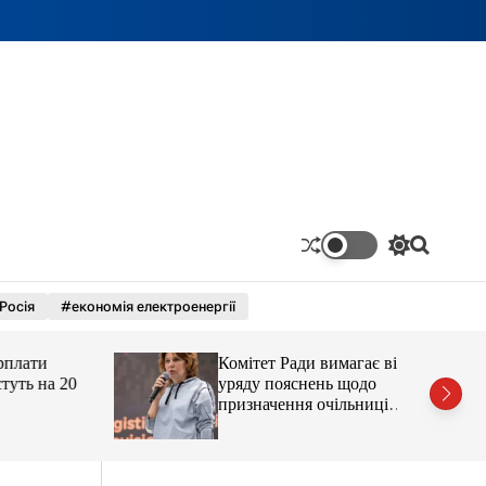
П
П
е
о
р
ш
Росія
#економія електроенергії
е
у
м
к
и
ати
Комітет Ради вимагає від
к
а
ь на 20
уряду пояснень щодо
ч
призначення очільниці
к
Мінцифри
о
л
ь