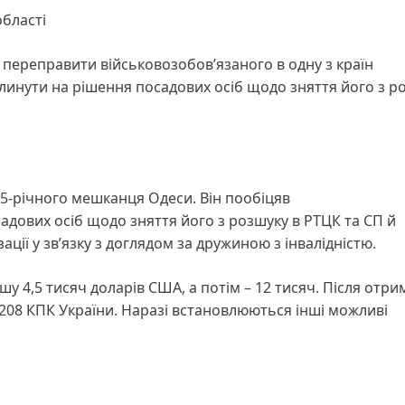
області
ав переправити військовозобов’язаного в одну з країн
плинути на рішення посадових осіб щодо зняття його з р
45-річного мешканця Одеси. Він пообіцяв
дових осіб щодо зняття його з розшуку в РТЦК та СП й
ції у зв’язку з доглядом за дружиною з інвалідністю.
 4,5 тисяч доларів США, а потім – 12 тисяч. Після отр
 208 КПК України. Наразі встановлюються інші можливі