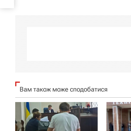
в
і
г
а
ц
і
я
Вам також може сподобатися
з
а
п
и