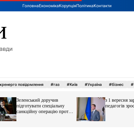
Головна
Економіка
Корупція
Політика
Контакти
и
равди
кренерго повідомлення
#газ
#Київ
#Україна
#бізнес
#
Зеленський доручив
з 1 вересня зарпл
підготувати спеціальну
педагогів зростут
санкційну операцію проти
РФ