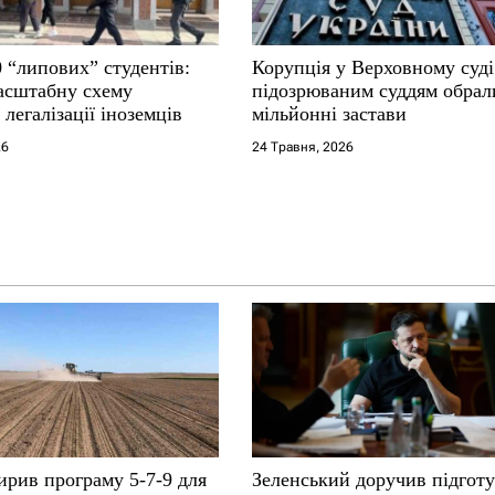
 “липових” студентів:
Корупція у Верховному суді
асштабну схему
підозрюваним суддям обрал
 легалізації іноземців
мільйонні застави
26
24 Травня, 2026
ирив програму 5-7-9 для
Зеленський доручив підгот