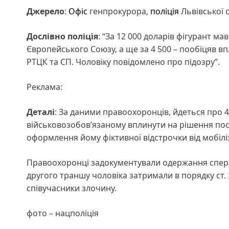
Джерело
:
Офіс
генпрокурора,
поліція
Львівської 
Дослівно поліція
: “За 12 000 доларів фігурант м
Європейського Союзу, а ще за 4 500 – пообіцяв в
РТЦК та СП. Чоловіку повідомлено про підозру”.
Реклама:
Деталі
: За даними правоохоронців, йдеться про 
військовозобов’язаному вплинути на рішення поса
оформлення йому фіктивної відстрочки від мобіліза
Правоохоронці задокументували одержання спершу
другого траншу чоловіка затримали в порядку ст.
співучасники злочину.
фото – нацполіція