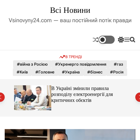
П
Всі Новини
е
р
Vsinovyny24.com — ваш постійний потік правди
е
й
т
П
М
П
и
е
е
о
д
р
н
ш
В ТРЕНДІ
е
ю
у
о
м
к
#війна з Росією
#Укренерго повідомлення
#газ
в
и
м
#Київ
#Головне
#Україна
#бізнес
#Росія
к
і
а
ч
с
В Україні змінили правила
к
т
розподілу електроенергії для
о
у
критичних обєктів
л
ь
о
р
о
в
о
г