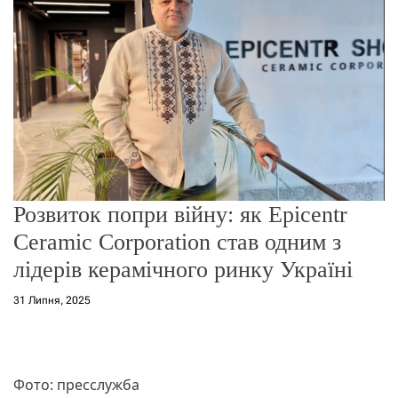
о
р
е
ж
и
м
у
Розвиток попри війну: як Epicentr
Ceramic Corporation став одним з
лідерів керамічного ринку Україні
31 Липня, 2025
Фото: пресслужба