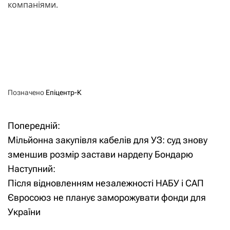
компаніями.
Позначено
Епіцентр-К
Попередній:
Н
Мільйонна закупівля кабелів для УЗ: суд знову
а
зменшив розмір застави нардепу Бондарю
Наступний:
в
Після відновленням незалежності НАБУ і САП
і
Євросоюз не планує заморожувати фонди для
України
г