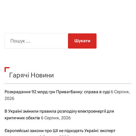
П
о
ш
у
к
Гарячі Новини
:
Розкрадання 92 млрд грн ПриватБанку: справа в суді
6 Серпня,
2026
В Україні змінили правила розподілу електроенергії для
критичних обєктів
6 Серпня, 2026
Європейські закони про ШІ не підходять Україні: експерт