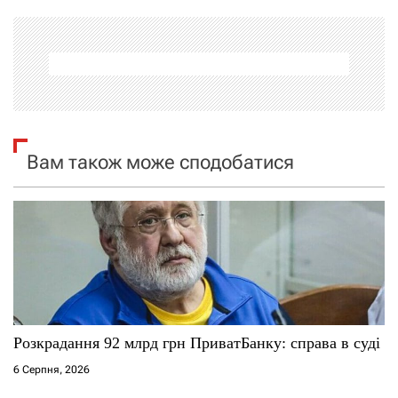
а
ц
і
я
Вам також може сподобатися
з
а
п
и
с
Розкрадання 92 млрд грн ПриватБанку: справа в суді
і
6 Серпня, 2026