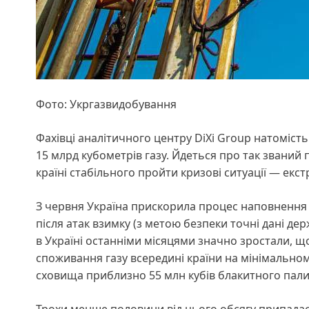
Фото: Укргазвидобування
Фахівці аналітичного центру DiXi Group натоміст
15 млрд кубометрів газу. Йдеться про так званий 
країні стабільного пройти кризові ситуації — екс
З червня Україна прискорила процес наповнення 
після атак взимку (з метою безпеки точні дані дер
в Україні останніми місяцями значно зростали, щ
споживання газу всередині країни на мінімальном
сховища приблизно 55 млн кубів блакитного пал
Трохи менше половини від цього обсягу припадає 