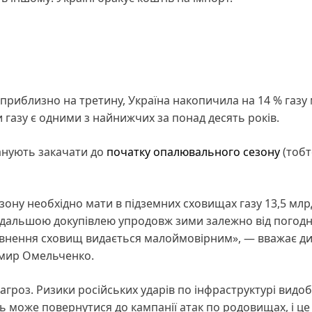
риблизно на третину, Україна накопичила на 14 % газу
си газу є одними з найнижчих за понад десять років.
ланують закачати до
початку опалювального сезону
(тобт
ну необхідно мати в підземних сховищах газу 13,5 млр
подальшою докупівлею упродовж зими залежно від погод
повнення сховищ видається малоймовірним», — вважає д
имир Омельченко.
агроз. Ризики російських ударів по інфраструктурі видоб
 може повернутися до кампанії атак по родовищах, і ц