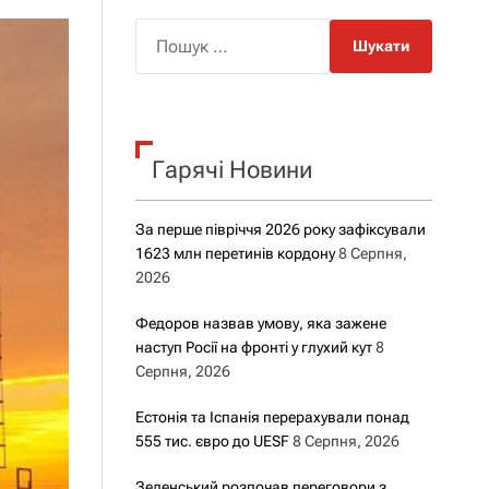
о
р
П
о
о
в
о
ш
г
у
о
р
к
е
Гарячі Новини
:
ж
и
м
у
За перше півріччя 2026 року зафіксували
1623 млн перетинів кордону
8 Серпня,
2026
Федоров назвав умову, яка зажене
наступ Росії на фронті у глухий кут
8
Серпня, 2026
Естонія та Іспанія перерахували понад
555 тис. євро до UESF
8 Серпня, 2026
Зеленський розпочав переговори з