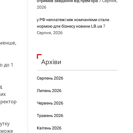
отримав завдання від прем’єра
7 Серпня,
2026
у РФ неплатежі між компаніями стали
нормою для бізнесу новини LB.ua
7
Серпня, 2026
 менше,
Архіви
о до 1
Серпень 2026
д
Липень 2026
них
иректор
Червень 2026
Травень 2026
утку
Квітень 2026
е може