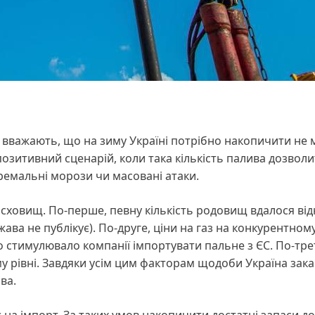
ь вважають, що на зиму Україні потрібно накопичити не
позитивний сценарій, коли така кількість палива дозвол
тремальні морози чи масовані атаки.
сховищ. По-перше, певну кількість родовищ вдалося ві
жава не публікує). По-друге, ціни на газ на конкурентном
о стимулювало компанії імпортувати пальне з ЄС. По-тре
у рівні. Завдяки усім цим факторам щодоби Україна зака
ива.
на імпорт. За таких умов накопичити достатні запаси до