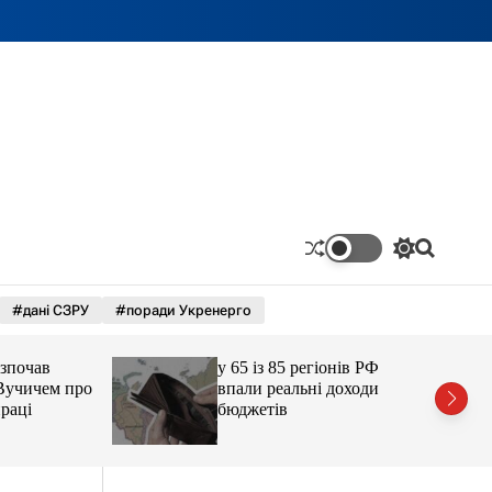
П
П
е
о
р
ш
#дані СЗРУ
#поради Укренерго
е
у
м
к
и
чав
у 65 із 85 регіонів РФ
к
а
ичем про
впали реальні доходи
ч
і
бюджетів
к
о
л
ь