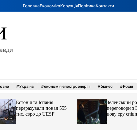
Головна
Економіка
Корупція
Політика
Контакти
и
равди
овне
#Україна
#економія електроенергії
#бізнес
#Росія
Естонія та Іспанія
Зеленський розпо
перерахували понад 555
переговори з Вуч
тис. євро до UESF
нову еру співпрац