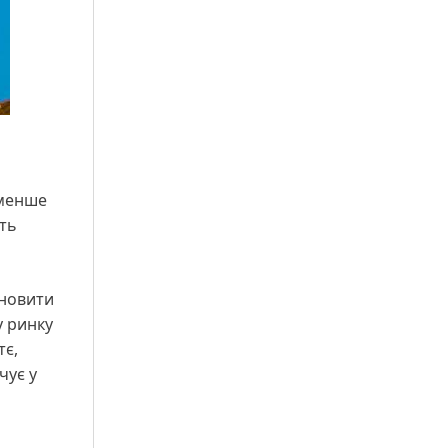
 менше
ить
дновити
у ринку
тє,
чує у