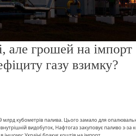
, але грошей на імпорт
ефіциту газу взимку?
9 млрд кубометрів палива. Цього замало для опалюваль
нутрішній видобуток, Нафтогаз закуповує паливо з-за к
 іншому: Україні бракує коштів на імпорт.