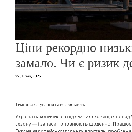
Ціни рекордно низькі
замало. Чи є ризик д
29 Липня, 2025
Темпи закачування газу зростають
Україна накопичила в підземних сховищах понад 
сезону — і запаси поповнюють щоденно. Працює в
Газу на європейському ринку вдосталь, проблема в