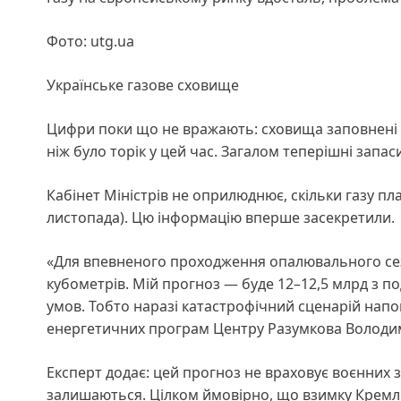
Фото: utg.ua
Українське газове сховище
Цифри поки що не вражають: сховища заповнені п
ніж було торік у цей час. Загалом теперішні запа
Кабінет Міністрів не оприлюднює, скільки газу п
листопада). Цю інформацію вперше засекретили.
«Для впевненого проходження опалювального сезо
кубометрів. Мій прогноз — буде 12–12,5 млрд з 
умов. Тобто наразі катастрофічний сценарій на
енергетичних програм Центру Разумкова Волод
Експерт додає: цей прогноз не враховує воєнних з
залишаються. Цілком ймовірно, що взимку Кремль