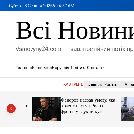
П
Субота, 8 Серпня 2026
5
:
24
:
59
AM
е
р
Всі Новин
е
й
т
и
Vsinovyny24.com — ваш постійний потік п
д
о
в
Головна
Економіка
Корупція
Політика
Контакти
м
і
с
В ТРЕНДІ
#війна з Росією
#Гол
т
у
я 2026
Федоров назвав умову, яка
 1623 млн
зажене наступ Росії на
ну
фронті у глухий кут