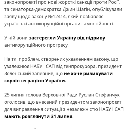
законопроєкті про нові жорсткі санкції проти Росії,
та сенаторка-демократка Джин Шагін, опублікували
заяву щодо закону №12414, який позбавляє
українські антикорупційні органи самостійності.
У ній вони
застерегли Україну від підриву
антикорупційного прогресу.
На тлі проблем, створених ухваленням закону, що
узалежнює НАБУ і САП від генпрокурора, президент
Зеленський запевнив, що
не хоче ризикувати
євроінтеграцією України.
25 липня голова Верховної Ради Руслан Стефанчук
оголосив, що внесений президентом законопроєкт
для виправлення ситуації з незалежністю НАБУ і САП
мають розглянути 31 липня
.