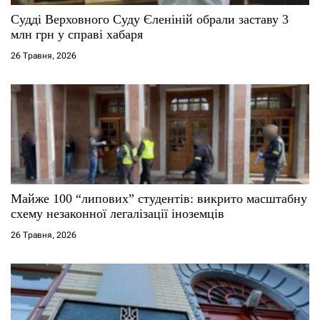
и
Судді Верховного Суду Єленіній обрали заставу 3
млн грн у справі хабаря
с
26 Травня, 2026
і
в
Майже 100 “липових” студентів: викрито масштабну
схему незаконної легалізації іноземців
26 Травня, 2026