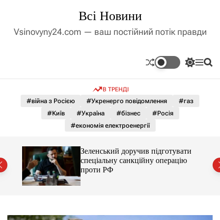
П
Всі Новини
е
р
Vsinovyny24.com — ваш постійний потік правди
е
й
т
П
М
П
и
е
е
о
д
р
н
ш
В ТРЕНДІ
е
ю
у
о
м
к
#війна з Росією
#Укренерго повідомлення
#газ
в
и
м
#Київ
#Україна
#бізнес
#Росія
к
і
а
#економія електроенергії
ч
с
к
т
о
-9
Зеленський доручив підготувати
у
л
спеціальну санкційну операцію
ь
проти РФ
о
р
о
в
о
г