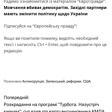
Радимо ознайомитися із матеріалом “ЄвроПравди”:
Мовчання вбиває демократію. Західні партнери
мають змінити політику щодо України
Підписуйся на “Європейську правду”!
Якщо ви помітили помилку, виділіть необхідний
текст і натисніть Ctrl + Enter, щоб повідомити про це
редакцію.
Позначено
Антикорупція
,
Зеленський
,
реформи
,
США
Попередній:
Н
Розкрадання на програмі ”Турбота. Назустріч
а
киянам”: суд взяв під варту ексчиновника КМДА