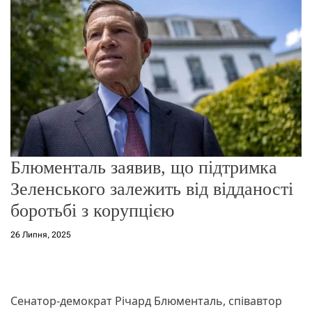
о
р
е
ж
и
м
у
Блюменталь заявив, що підтримка
Зеленського залежить від відданості
боротьбі з корупцією
26 Липня, 2025
Сенатор-демократ Річард Блюменталь, співавтор