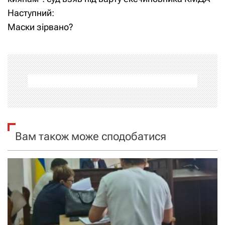
Наступний:
в
Маски зірвано?
і
г
а
ц
і
Вам також може сподобатися
я
з
а
п