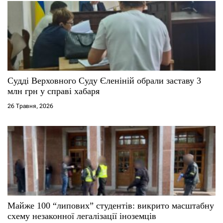
а
п
и
с
Судді Верховного Суду Єленіній обрали заставу 3
млн грн у справі хабаря
і
26 Травня, 2026
в
Майже 100 “липових” студентів: викрито масштабну
схему незаконної легалізації іноземців