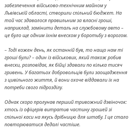
забезпечення військово-технічним майном у
Львівській області, створили спільний бюджет. На
той час здавалося правильним за власні гроші,
наприклад, замінити деталь на службовому авто –
це було ще одним їхнім внеском у боротьбу з ворогом.
– Тоді кожен день, як останній був, то нащо нам ті
гроші були? – один із військових, який також робив
внески, розповідає, як бійці здавали по кілька тисяч
гривень. У багатьох добровольців були заощадження
з цивільного життя, й вони охоче віддавали їх на
потреби свого підрозділу.
Однак скоро пролунав перший тривожний дзвіночок:
хтось із офіцерів витратив частину грошей зі
спільної каси на якусь дрібницю для штабу. І це стало
повторюватися дедалі частіше.