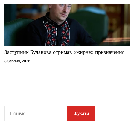
Заступник Буданова отримав «жирне» призначення
8 Серпня, 2026
П
о
ш
у