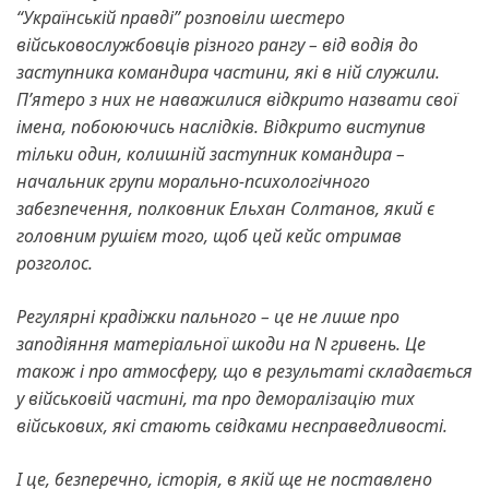
“Українській правді” розповіли шестеро
військовослужбовців різного рангу – від водія до
заступника командира частини, які в ній служили.
П’ятеро з них не наважилися відкрито назвати свої
імена, побоюючись наслідків. Відкрито виступив
тільки один, колишній заступник командира –
начальник групи морально-психологічного
забезпечення, полковник Ельхан Солтанов, який є
головним рушієм того, щоб цей кейс отримав
розголос.
Регулярні крадіжки пального – це не лише про
заподіяння матеріальної шкоди на N гривень. Це
також і про атмосферу, що в результаті складається
у військовій частині, та про деморалізацію тих
військових, які стають свідками несправедливості.
І це, безперечно, історія, в якій ще не поставлено