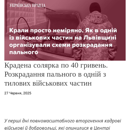
о
р
е
ж
и
м
у
Крадена солярка по 40 гривень.
Розкрадання пального в одній з
тилових військових частин
27 Червня, 2025
У перші дні повномасштабного вторгнення кадрові
військові й добровольці, які опинилися в Центрі