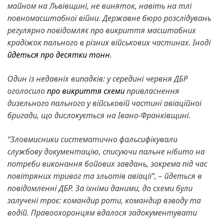
майном на Львівщині, не виняток, навіть на тлі
повномасштабної війни. Державне бюро розслідувань
регулярно повідомляє про викриття масштабних
крадіжок пального в різних військових частинах. Іноді
йдеться про десятки тонн
.
Один із недавніх випадків: у середині червня ДБР
оголосило
про викриття схеми
привласнення
дизельного пального у військовій частині авіаційної
бригади, що дислокується на Івано-Франківщині.
“Зловмисники систематично фальсифікували
службову документацію, списуючи пальне нібито на
потреби виконання бойових завдань, зокрема під час
повітряних тривог та зльотів авіації”, – йдеться в
повідомленні ДБР. За їхніми даними, до схеми були
залучені троє: командир роти, командир взводу та
водій. Правоохоронцям вдалося задокументувати