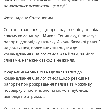
намагається оскаржити це в суді
Фото надане Солтановим
Солтанов запевняє, що про крадіжки він доповідав
своєму командиру – Миколі Сенишаку, й показує
рапорт і доповідну записку. А коли бажаної реакції
не дочекався, полковник звернувся до
командування Сил логістики. Але й там, за його
словами, належних заходів не вжили.
У середині червня УП надіслала запит до
командування Сил логістики щодо реакції на
рапорти про розкрадання палива та можливу
перевірку в частині, але на момент публікації
відповіді не отримала.
Коли щодня читаєш про втрати на фронті, а поруч