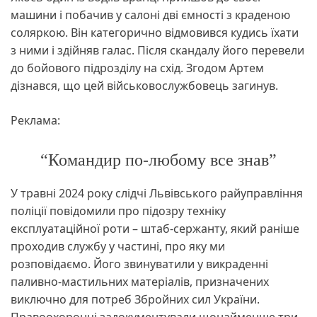
машини і побачив у салоні дві ємності з краденою
соляркою. Він категорично відмовився кудись їхати
з ними і здійняв галас. Після скандалу його перевели
до бойового підрозділу на схід. Згодом Артем
дізнався, що цей військовослужбовець загинув.
Реклама:
“Командир по-любому все знав”
У травні 2024 року слідчі Львівського райуправління
поліції повідомили про підозру техніку
експлуатаційної роти – штаб-сержанту, який раніше
проходив службу у частині, про яку ми
розповідаємо. Його звинуватили у викраденні
паливно-мастильних матеріалів, призначених
виключно для потреб Збройних сил України.
Правоохоронці задокументували щонайменше три