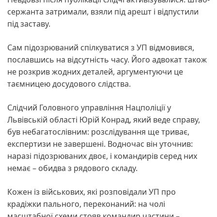
сержанта затримали, взяли під арешт і відпустили
під заставу.
Сам підозрюваний спілкуватися з УП відмовився,
пославшись на відсутність часу. Його адвокат також
не розкрив жодних деталей, аргументуючи це
таємницею досудового слідства.
Слідчий Головного управління Нацполіції у
Львівській області Юрій Конрад, який веде справу,
був небагатослівним: розслідування ще триває,
експертизи не завершені. Водночас він уточнив:
наразі підозрюваних двоє, і командирів серед них
немає – обидва з рядового складу.
Кожен із військових, які розповідали УП про
крадіжки пального, переконаний: на чолі
масштабної схеми стояв командир частини –