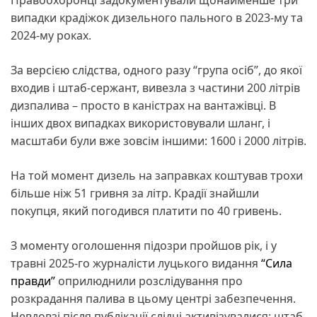
випадки крадіжок дизельного пального в 2023-му та
2024-му роках.
За версією слідства, одного разу “група осіб”, до якої
входив і штаб-сержант, вивезла з частини 200 літрів
дизпалива – просто в каністрах на вантажівці. В
інших двох випадках використовували шланг, і
масштаби були вже зовсім іншими: 1600 і 2000 літрів.
На той момент дизель на заправках коштував трохи
більше ніж 51 гривня за літр. Крадії знайшли
покупця, який погодився платити по 40 гривень.
З моменту оголошення підозри пройшов рік, і у
травні 2025-го журналісти луцького видання
“Сила
правди”
оприлюднили розслідування про
розкрадання палива в цьому центрі забезпечення.
Невдовзі після публікації слідчі активізувалися: штаб-