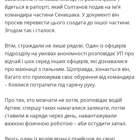
йдеться в рапорті, який Солтанов подав на ім’я
командира частини Сенишака. У документі він
просив перевести цього солдата до іншої частини.
Згодом так і сталося.
Втім, страждали не лише рядові. Один із офіцерів
підрозділу на умовах анонімності розповідає УП про
відчай і шок серед інших офіцерів, які дізнавалися
про махінації з пальним. Щоправда, зізнається він,
багато хто приховував своє обурення від командира
– боялися потрапити під гарячу руку.
Про тих, хто мовчати не хотів, розповідає водій
Артем: спершу таких намагалися залякати, потім
ставили в наряди через день, навантажували
важкою фізичною роботою – аби остудити запал.
Якось один із водіїв вранці прийшов до своєї