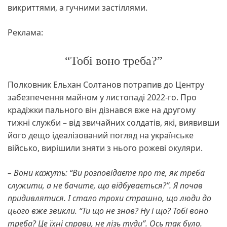
викриттями, а гучними застіллями.
Реклама:
“Тобі воно треба?”
Полковник Ельхан Солтанов потрапив до Центру
забезпечення майном у листопаді 2022-го. Про
крадіжки пального він дізнався вже на другому
тижні служби – від звичайних солдатів, які, виявивши
його дещо ідеалізований погляд на українське
військо, вирішили зняти з нього рожеві окуляри.
– Вони кажуть: “Ви розповідаєте про те, як треба
служити, а не бачите, що відбувається?”. Я почав
придивлятися. І стало трохи страшно, що люди до
цього вже звикли. “Ти що не знав? Ну і що? Тобі воно
треба? Це їхні справи, не лізь туди”. Ось так було.