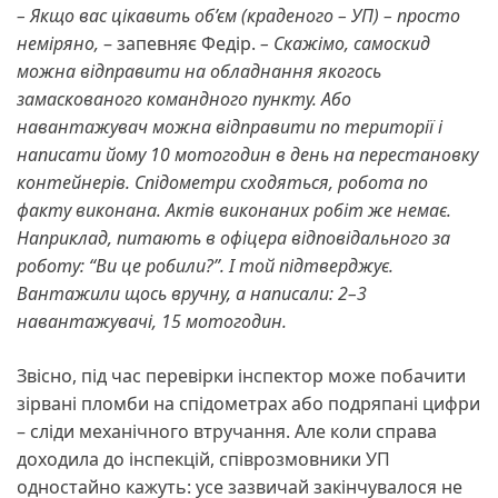
– Якщо вас цікавить об’єм (краденого – УП) – просто
неміряно,
– запевняє Федір.
– Скажімо, самоскид
можна відправити на обладнання якогось
замаскованого командного пункту. Або
навантажувач можна відправити по території і
написати йому 10 мотогодин в день на перестановку
контейнерів. Спідометри сходяться, робота по
факту виконана. Актів виконаних робіт же немає.
Наприклад, питають в офіцера відповідального за
роботу: “Ви це робили?”. І той підтверджує.
Вантажили щось вручну, а написали: 2–3
навантажувачі, 15 мотогодин.
Звісно, під час перевірки інспектор може побачити
зірвані пломби на спідометрах або подряпані цифри
– сліди механічного втручання. Але коли справа
доходила до інспекцій, співрозмовники УП
одностайно кажуть: усе зазвичай закінчувалося не