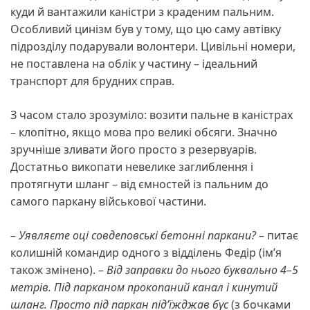
куди й вантажили каністри з краденим пальним.
Особливий цинізм був у тому, що цю саму автівку
підрозділу подарували волонтери. Цивільні номери,
не поставлена на облік у частину – ідеальний
транспорт для брудних справ.
З часом стало зрозуміло: возити пальне в каністрах
– клопітно, якщо мова про великі обсяги. Значно
зручніше зливати його просто з резервуарів.
Достатньо викопати невелике заглиблення і
протягнути шланг – від ємностей із пальним до
самого паркану військової частини.
– Уявляєте оці совдеповські бетонні паркани?
– питає
колишній командир одного з відділень Федір (ім’я
також змінено). –
Від заправки до нього буквально 4–5
метрів. Під парканом прокопаний канал і кинутий
шланг. Просто під паркан під’їжджав бус
(з бочками