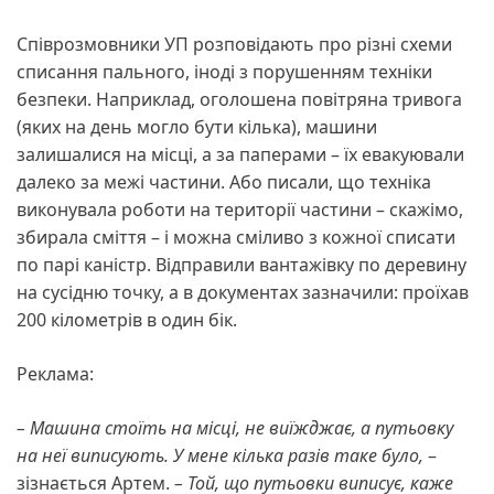
Співрозмовники УП розповідають про різні схеми
списання пального, іноді з порушенням техніки
безпеки. Наприклад, оголошена повітряна тривога
(яких на день могло бути кілька), машини
залишалися на місці, а за паперами – їх евакуювали
далеко за межі частини. Або писали, що техніка
виконувала роботи на території частини – скажімо,
збирала сміття – і можна сміливо з кожної списати
по парі каністр. Відправили вантажівку по деревину
на сусідню точку, а в документах зазначили: проїхав
200 кілометрів в один бік.
Реклама:
– Машина стоїть на місці, не виїжджає, а путьовку
на неї виписують. У мене кілька разів
таке було,
–
зізнається Артем.
– Той, що путьовки виписує, каже