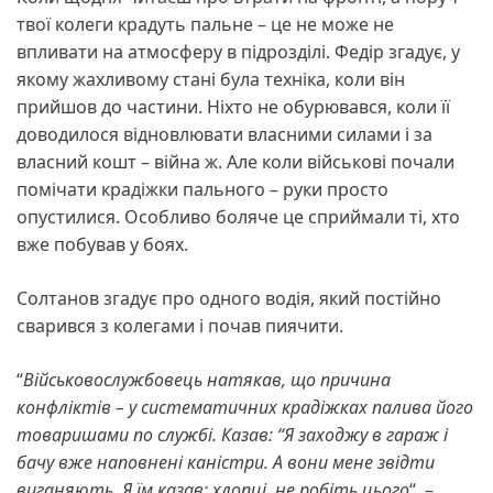
твої колеги крадуть пальне – це не може не
впливати на атмосферу в підрозділі. Федір згадує, у
якому жахливому стані була техніка, коли він
прийшов до частини. Ніхто не обурювався, коли її
доводилося відновлювати власними силами і за
власний кошт – війна ж. Але коли військові почали
помічати крадіжки пального – руки просто
опустилися. Особливо боляче це сприймали ті, хто
вже побував у боях.
Солтанов згадує про одного водія, який постійно
сварився з колегами і почав пиячити.
“
Військовослужбовець натякав, що причина
конфліктів – у систематичних крадіжках палива його
товаришами по службі. Казав: “Я заходжу в гараж і
бачу вже наповнені каністри. А вони мене звідти
виганяють. Я їм казав: хлопці, не робіть цього
“, –