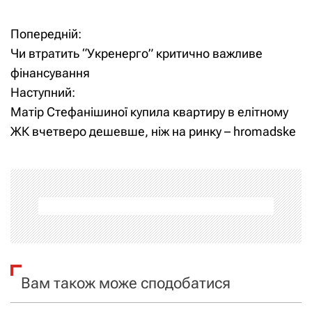
Попередній:
Н
Чи втратить “Укренерго” критично важливе
а
фінансування
Наступний:
в
Матір Стефанішиної купила квартиру в елітному
і
ЖК вчетверо дешевше, ніж на ринку – hromadske
г
а
ц
і
я
Вам також може сподобатися
з