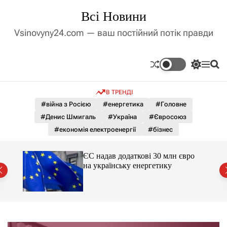
П
Всі Новини
е
р
Vsinovyny24.com — ваш постійний потік правди
е
й
т
П
М
П
и
е
е
о
д
р
н
ш
В ТРЕНДІ
е
ю
у
о
м
к
#війна з Росією
#енергетика
#Головне
в
и
м
#Денис Шмигаль
#Україна
#Євросоюз
к
і
а
#економія електроенергії
#бізнес
ч
с
к
т
о
ЄС надав додаткові 30 млн євро
у
л
на українську енергетику
ь
міст
о
р
о
в
о
г