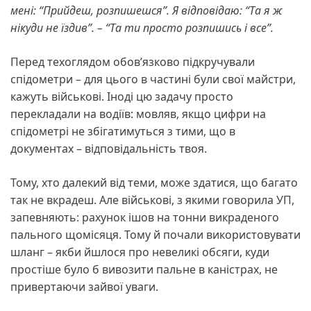
мені: “Прийдеш, розпишешся”. Я відповідаю: “Та я ж
нікуди не їздив”. – “Та ти просто розпишись і все”.
Перед техоглядом обов’язково підкручували
спідометри – для цього в частині були свої майстри,
кажуть військові. Іноді цю задачу просто
перекладали на водіїв: мовляв, якщо цифри на
спідометрі не збігатимуться з тими, що в
документах – відповідальність твоя.
Тому, хто далекий від теми, може здатися, що багато
так не вкрадеш. Але військові, з якими говорила УП,
запевняють: рахунок ішов на тонни викраденого
пального щомісяця. Тому й почали використовувати
шланг – якби йшлося про невеликі обсяги, куди
простіше було б вивозити пальне в каністрах, не
привертаючи зайвої уваги.