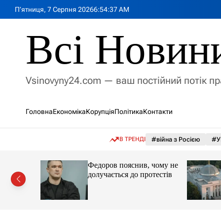
П
П’ятниця, 7 Серпня 2026
6
:
54
:
38
AM
е
р
Всі Новин
е
й
т
и
Vsinovyny24.com — ваш постійний потік п
д
о
в
Головна
Економіка
Корупція
Політика
Контакти
м
і
с
В ТРЕНДІ
#війна з Росією
#У
т
у
а із
Федоров пояснив, чому не
долучається до протестів
дари по
за 6