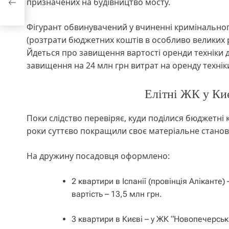
призначених на будівництво мосту.
Фігурант обвинувачений у вчиненні кримінальног
(розтрати бюджетних коштів в особливо великих ро
Йдеться про завищення вартості оренди техніки дл
завищення на 24 млн грн витрат на оренду техніки
Елітні ЖК у Киє
Поки слідство перевіряє, куди поділися бюджетні
роки суттєво покращили своє матеріальне стано
На дружину посадовця оформлено:
2 квартири в Іспанії (провінція Аліканте
вартість – 13,5 млн грн.
3 квартири в Києві – у ЖК “Новопечерськ