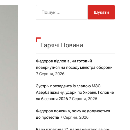
о
р
П
о
о
в
о
ш
г
у
о
р
к
е
Гарячі Новини
:
ж
и
м
у
Федоров відповів, чи готовий
повернутися на посаду міністра оборони
7 Серпня, 2026
Зустріч президента із главою МЗС
Азербайджану, удари по Україні. Головне
за 6 серпня 2026
7 Серпня, 2026
Федоров пояснив, чому не долучається
до протестів
7 Серпня, 2026
Рада втратила 71 парламентаря за сім