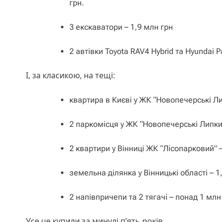
грн.
3 екскаватори – 1,9 млн грн
2 автівки Toyota RAV4 Hybrid та Hyundai P
І, за класикою, на тещі:
квартира в Києві у ЖК “Новопечерські Ли
2 паркомісця у ЖК “Новопечерські Липки
2 квартири у Вінниці ЖК “Лісопарковий” –
земельна ділянка у Вінницькі області – 1
2 напівпричепи та 2 тягачі – понад 1 млн
Усе це купили за минулі п’ять років.