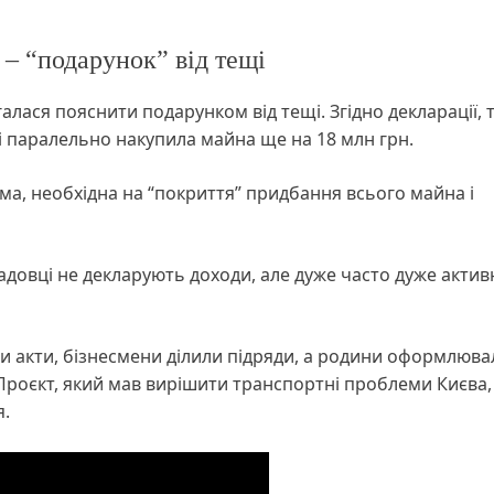
 – “подарунок” від тещі
лася пояснити подарунком від тещі. Згідно декларації,
 і паралельно накупила майна ще на 18 млн грн.
сума, необхідна на “покриття” придбання всього майна і
садовці не декларують доходи, але дуже часто дуже актив
вали акти, бізнесмени ділили підряди, а родини оформлюва
. Проєкт, який мав вирішити транспортні проблеми Києва,
я.