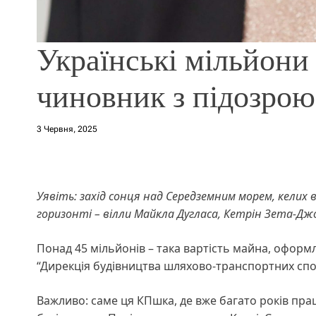
Українські мільйони 
чиновник з підозрою
3 Червня, 2025
Уявіть: захід сонця над Середземним морем, келих в
горизонті – вілли Майкла Дугласа, Кетрін Зета-Дж
Понад 45 мільйонів – така вартість майна, офор
“Дирекція будівництва шляхово-транспортних спо
Важливо: саме ця КПшка, де вже багато років пра