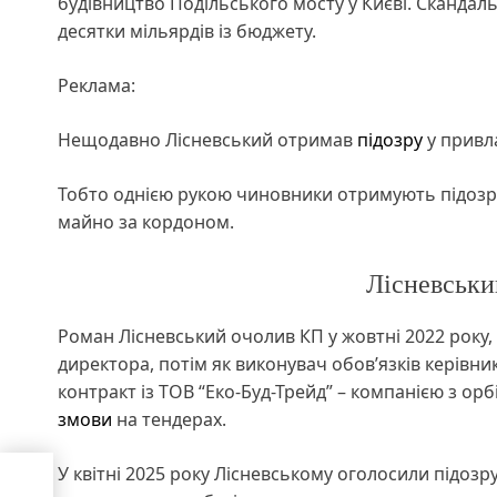
будівництво Подільського мосту у Києві. Скандаль
десятки мільярдів із бюджету.
Реклама:
Нещодавно Лісневський отримав
підозру
у привла
Тобто однією рукою чиновники отримують підозр
майно за кордоном.
Лісневськи
Роман Лісневський очолив КП у жовтні 2022 року,
директора, потім як виконувач обов’язків керівни
контракт із ТОВ “Еко-Буд-Трейд” – компанією з орб
змови
на тендерах.
У квітні 2025 року Лісневському оголосили підозр
ларів