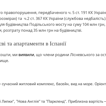
о правопорушення, передбаченого ч. 5 ст. 191 КК Украї
змірах) та ч.2 ст. 367 КК України (службова недбалість)
я ​​будівництва Подільського мосту на суму 104 млн грн,
, розтрату понад 35 млн грн на будівництві.
ві та апартаменти в Іспанії
 кошти, ми
виявили
, що члени родини Лісневського за ос
вище.
) – сучасний житловий комплекс, басейн, вид на море. Орієн
і Липки”, “Нова Англія” та “Паркленд”. Приблизна вартість 