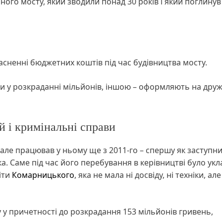
ного мосту, який зводили понад 30 років і який поглинув
сненні бюджетних коштів під час будівництва мосту.
и у розкраданні мільйонів, іншою – оформляють на дру
й і кримінальні справи
 але працював у ньому ще з 2011-го – спершу як заступн
ка. Саме під час його перебування в керівництві було ук
іти
Комарницького
, яка не мала ні досвіду, ні техніки, ал
у у причетності до розкрадання 153 мільйонів гривень,