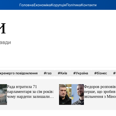
Головна
Економіка
Корупція
Політика
Контакти
и
равди
кренерго повідомлення
#газ
#Київ
#Україна
#бізнес
#
Рада втратила 71
Федоров розповів
парламентаря за сім років:
перше, що зробив
чому нардепи залишали
звільнення з Мін
парламент