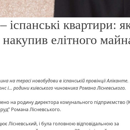
– іспанські квартири: я
 накупив елітного майн
ина на терасі новобудови в іспанській провінції Аліканте.
онс і… родини київського чиновника Романа Лісневського.
млено на родину директора комунального підприємство (
руд” Романа Лісневського.
цює Лісневський, і була головною відповідальною за